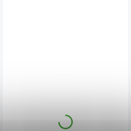
DOSTUPNÉ DO 1 DNE
(10 KS)
Pro Recovery 2 kg čokoláda
1 399 Kč
/ ks
Detail
PRO RECOVERY PRO RECOVERY – 100% hydrolyzát syrovátkové
bílkoviny + BCAA + l-glutamin + energie z glukopolymerů (jen 2%
cukrů!) Tento jedinečný produkt z řady „black line“ je zformulován
jako kompletní...