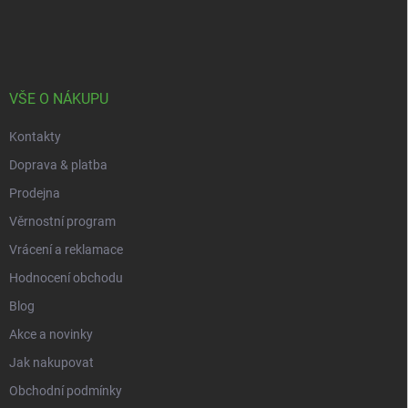
r
á
á
v
n
p
k
í
a
y
t
v
ý
í
VŠE O NÁKUPU
p
i
Kontakty
s
u
Doprava & platba
Prodejna
Věrnostní program
Vrácení a reklamace
Hodnocení obchodu
Blog
Akce a novinky
Jak nakupovat
Obchodní podmínky