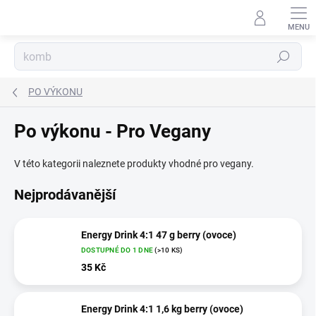
Přejít
na
obsah
Hledat
PO VÝKONU
Po výkonu - Pro Vegany
V této kategorii naleznete produkty vhodné pro vegany.
Nejprodávanější
Energy Drink 4:1 47 g berry (ovoce)
DOSTUPNÉ DO 1 DNE
(>10 KS)
35 Kč
Energy Drink 4:1 1,6 kg berry (ovoce)