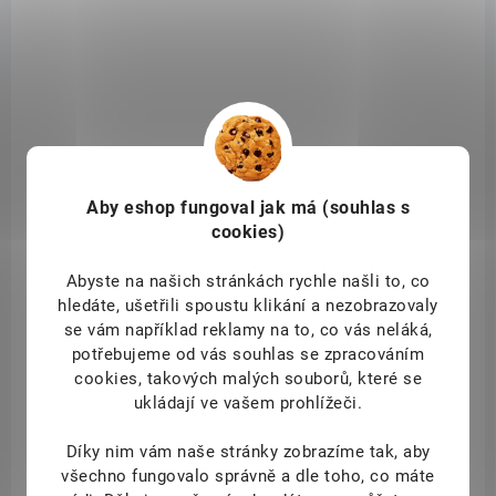
FOR10907
Aby eshop
fungoval jak má (souhlas s
cookies)
Abyste na našich stránkách rychle našli to, co
hledáte, ušetřili spoustu klikání a nezobrazovaly
se vám například reklamy na to, co vás neláká,
potřebujeme od vás souhlas se zpracováním
DOSTUPNÉ DO 1 DNE
cookies, takových malých souborů, které se
(>10 KS)
ukládají ve vašem prohlížeči.
Vitargo® Carbohydrates + Electrolytes 1500g
grapes
Díky nim vám naše stránky zobrazíme tak, aby
929 Kč
/ ks
všechno fungovalo správně a dle toho, co máte
Detail
od