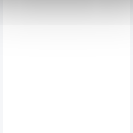
DOSTUPNÉ DO 1 DNE
(>10 KS)
Vitargo® Carboloader 750g summer fruits
459 Kč
/ ks
Detail
VITARGO® CARBOLOADER Balení: 2 kg Návod k přípravě:
Rozpusťte 72 g (cca 2,5 odměrky) v 600 ml vody. Postup:
Rozpouštějte 72 g v 200 ml vody po dobu 30 sekund, po rozpuštění
doplňte do konečnéh...
FOR14042