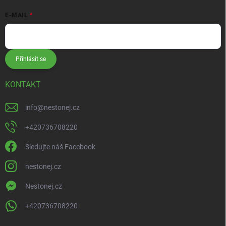
E-MAIL
Přihlásit se
KONTAKT
info
@
nestonej.cz
+420736708220
Sledujte náš Facebook
nestonej.cz
Nestonej.cz
+420736708220