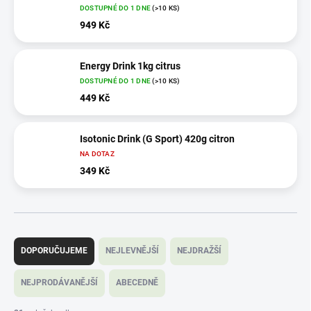
DOSTUPNÉ DO 1 DNE
(>10 KS)
949 Kč
Energy Drink 1kg citrus
DOSTUPNÉ DO 1 DNE
(>10 KS)
449 Kč
Isotonic Drink (G Sport) 420g citron
NA DOTAZ
349 Kč
Ř
a
DOPORUČUJEME
NEJLEVNĚJŠÍ
NEJDRAŽŠÍ
z
e
NEJPRODÁVANĚJŠÍ
ABECEDNĚ
n
í