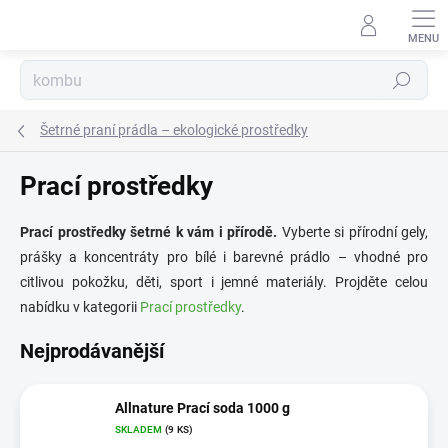
Přejít
na
obsah
Hledat
Šetrné praní prádla – ekologické prostředky
Prací prostředky
Prací prostředky šetrné k vám i přírodě.
Vyberte si přírodní gely,
prášky a koncentráty pro bílé i barevné prádlo – vhodné pro
citlivou pokožku, děti, sport i jemné materiály. Projděte celou
nabídku v kategorii
Prací prostředky
.
Nejprodávanější
Allnature Prací soda 1000 g
SKLADEM
(9 KS)