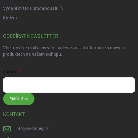
Výdejní místo s prodejnou Hulín
Kariéra
ODEBÍRAT NEWSLETTER
Vložte svůj e-mail a my vám budeme zasílat informace o nových
produktech na našem e-shopu.
E-MAIL
Přihlásit se
KONTAKT
info
@
nestonej.cz