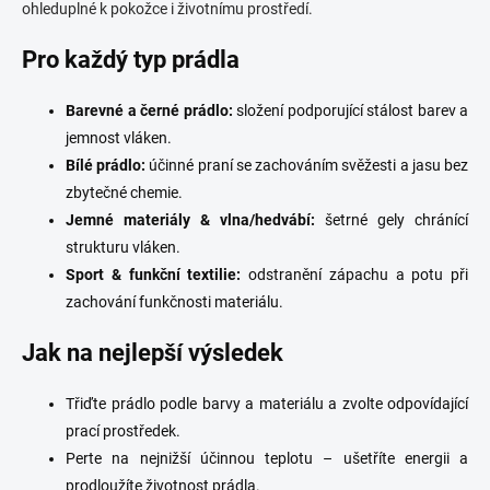
n
k
ohleduplné k pokožce i životnímu prostředí.
í
y
v
Pro každý typ prádla
ý
p
Barevné a černé prádlo:
složení podporující stálost barev a
i
s
jemnost vláken.
u
Bílé prádlo:
účinné praní se zachováním svěžesti a jasu bez
zbytečné chemie.
Jemné materiály & vlna/hedvábí:
šetrné gely chránící
strukturu vláken.
Sport & funkční textilie:
odstranění zápachu a potu při
zachování funkčnosti materiálu.
Jak na nejlepší výsledek
Třiďte prádlo podle barvy a materiálu a zvolte odpovídající
prací prostředek.
Perte na nejnižší účinnou teplotu – ušetříte energii a
prodloužíte životnost prádla.