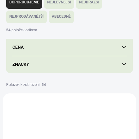
a
DOPORUČUJEME
NEJLEVNĚJŠÍ
NEJDRAŽŠÍ
z
e
NEJPRODÁVANĚJŠÍ
ABECEDNĚ
n
í
54
položek celkem
p
r
CENA
o
d
u
ZNAČKY
k
t
ů
Položek k zobrazení:
54
V
ý
ALL-10956 V
p
i
s
p
r