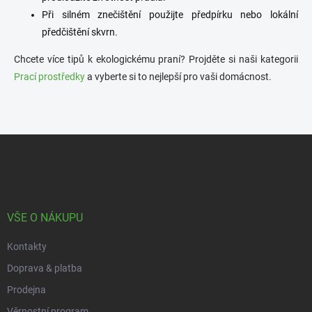
Při silném znečištění použijte předpírku nebo lokální
předčištění skvrn.
Chcete více tipů k ekologickému praní? Projděte si naši kategorii
Prací prostředky
a vyberte si to nejlepší pro vaši domácnost.
Z
á
p
a
t
í
VŠE O NÁKUPU
Kontakty
Doprava & platba
Prodejna
Věrnostní program