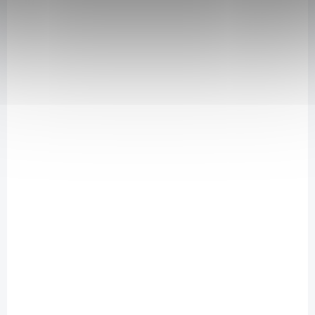
funkčního oblečení. Využívá antimikrobiální a fungicidní účinky
koloidního stříbra. Jeden litr gelu vystačí až na 33 pracích
dávek.Použití: na praní v ruce i v pračce, na sportovní a funkční
oblečení, na oblečení, které má tendenc...
NC-PL3050