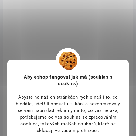
SKLADEM
(1 KS)
Klar Univerzální prací prášek 1100 g
Aby eshop
fungoval jak má (souhlas s
299 Kč
/ ks
Do košíku
cookies)
Prací prášek KLAR s přírodním extraktem z mýdlových ořechů je
Abyste na našich stránkách rychle našli to, co
vhodný pro bílé i stálobarevné prádlo.
hledáte, ušetřili spoustu klikání a nezobrazovaly
se vám například reklamy na to, co vás neláká,
potřebujeme od vás souhlas se zpracováním
cookies, takových malých souborů, které se
ukládají ve vašem prohlížeči.