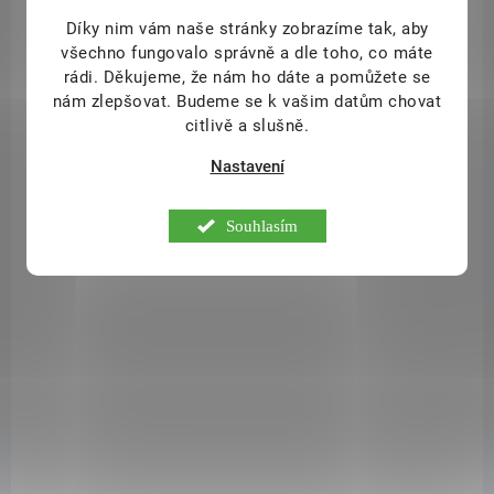
SAD14386
Díky nim vám naše stránky zobrazíme tak, aby
všechno fungovalo správně a dle toho, co máte
rádi.
Děkujeme, že nám ho dáte a pomůžete se
nám zlepšovat. Budeme se k vašim datům chovat
citlivě a slušně.
Nastavení
Souhlasím
SKLADEM
(1 KS)
Prací gel sport 1l
217 Kč
/ ks
Do košíku
> Koncentrovaný gel pro šetrné a ekologické praní sportovního a