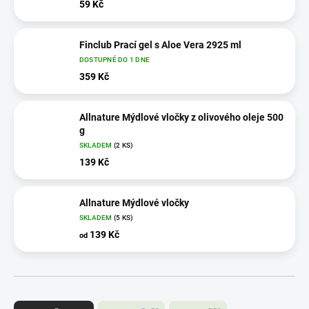
59 Kč
Finclub Prací gel s Aloe Vera 2925 ml
DOSTUPNÉ DO 1 DNE
359 Kč
Allnature Mýdlové vločky z olivového oleje 500
g
SKLADEM
(2 KS)
139 Kč
Allnature Mýdlové vločky
SKLADEM
(5 KS)
139 Kč
od
Ř