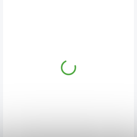
SKLADEM
(2 KS)
Almawin Tekutý prací prostředek na jemné prádlo
750 ml
169 Kč
/ ks
Do košíku
Šetrný, ale důkladný prostředek pro ošetření vlny, hedvábí a jemných
tkanin při nízkých teplotách.
NC-6601001