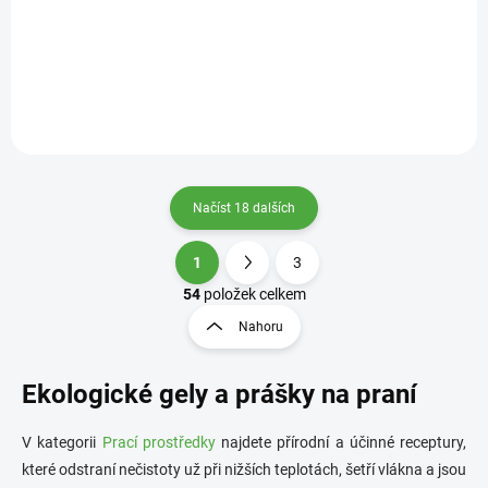
Šetrný prací prostředek na bílé i barevné prádlo. Ekonomické balení.
Načíst 18 dalších
1
3
O
S
v
t
54
položek celkem
l
r
Nahoru
á
á
d
n
a
Ekologické gely a prášky na praní
k
c
o
í
p
v
V kategorii
Prací prostředky
najdete přírodní a účinné receptury,
r
á
které odstraní nečistoty už při nižších teplotách, šetří vlákna a jsou
v