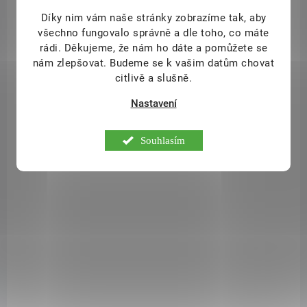
129 Kč
/ ks
Do košíku
Díky nim vám naše stránky zobrazíme tak, aby
všechno fungovalo správně a dle toho, co máte
Vitamín C, který je nezbytný ke správné funkci lidského organismu.
rádi.
Děkujeme, že nám ho dáte a pomůžete se
Vitamín C je také známý jako kyselina L-askorbová. Tento doplněk
nám zlepšovat. Budeme se k vašim datům chovat
stravy v rozpustné formě je vhodný pro všechny, kteří chtějí zvýšit
citlivě a slušně.
příjem Vitamínu C. Dávkování: 1 g denně = cca ⅓ lžičky, zapít vodou.
Upozornění:Nepřekraču...
Nastavení
Souhlasím
SAD8588