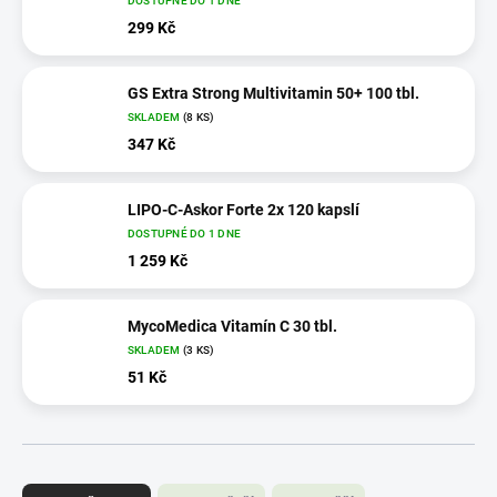
DOSTUPNÉ DO 1 DNE
299 Kč
GS Extra Strong Multivitamin 50+ 100 tbl.
SKLADEM
(8 KS)
347 Kč
LIPO-C-Askor Forte 2x 120 kapslí
DOSTUPNÉ DO 1 DNE
1 259 Kč
MycoMedica Vitamín C 30 tbl.
SKLADEM
(3 KS)
51 Kč
Ř