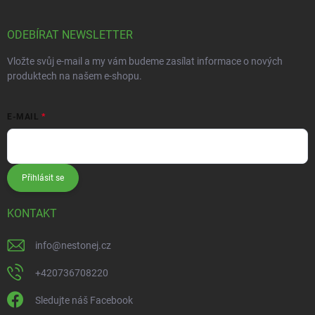
ODEBÍRAT NEWSLETTER
Vložte svůj e-mail a my vám budeme zasílat informace o nových
produktech na našem e-shopu.
E-MAIL
Přihlásit se
KONTAKT
info
@
nestonej.cz
+420736708220
Sledujte náš Facebook