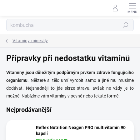
Přejít
na
obsah
Hledat
Vitamíny, minerály
Přípravky při nedostatku vitamínů
Vitamíny jsou důležitým podpůrným prvkem zdravě fungujícího
organismu
. Některé si tělo umí vyrobit samo a jiné mu musíme
dodávat. Nejsnadněji to jde skrze stravu, avšak ne vždy je to
možné. Nabízíme vám vitamíny v pevné nebo tekuté formě.
Nejprodávanější
Reflex Nutrition Nexgen PRO multivitamín 90
kapslí