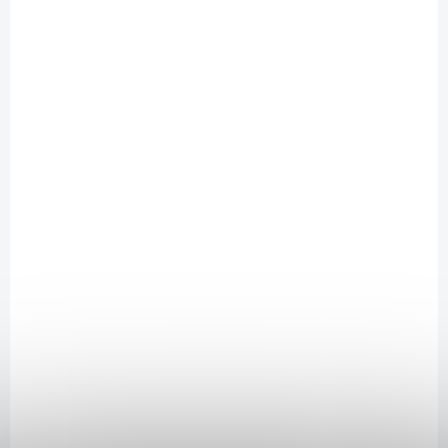
SKLADEM
(8 KS)
ALAVIS MAXIMA Liposomální vitamin C 30 kapslí
79 Kč
/ ks
Do košíku
Liposomální vitamin C přispívá k dobré funkci imunitního systému a
snížení míry únavy a vyčerpání. Doplněk stravy.