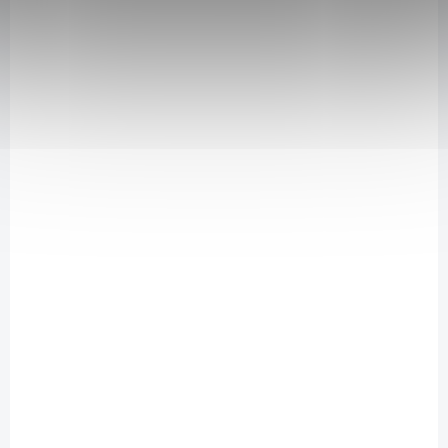
SKLADEM
(1 KS)
Bio Acerola 100g
389 Kč
/ ks
Do košíku
Acerola Naturalis BIO
je 100% přírodní prášek vyrobený z usušených
tropických plodů podobných třešním. Obsahují
nejvyšší koncentraci
vitaminu C mezi všemi potravinami světa
. Prášek se konzumuje
rozpuštěný ve vodě či ovocné šťávě.
Obsahuje rekordní množství vitaminu C.
Sušení mrazem zachová maximum vlastností čerstvých
plodů.
TIP
138119