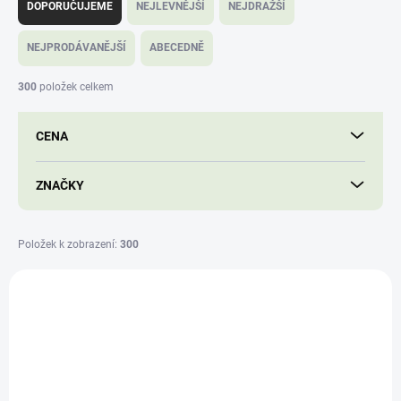
a
DOPORUČUJEME
NEJLEVNĚJŠÍ
NEJDRAŽŠÍ
z
e
NEJPRODÁVANĚJŠÍ
ABECEDNĚ
n
í
300
položek celkem
p
r
CENA
o
d
u
ZNAČKY
k
t
ů
Položek k zobrazení:
300
V
ý
AKCE
986VV72V53
p
i
s
p
r