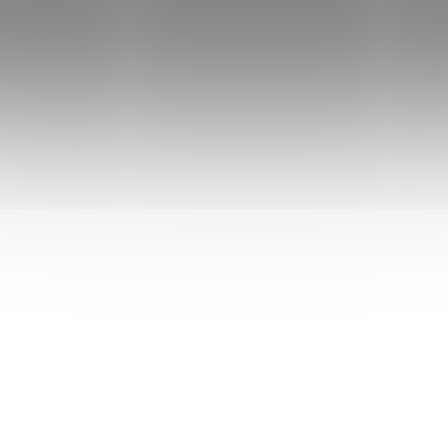
% jemně mletý arašídový
% jemně mleté ara
krém a pouze 25 % tvoří
pouze 25 % tvoří čo
čokoláda.
V tomto případě
V tomto případě se 
AKCE
SAD13673
WLFPI
se jedná o bílou čokoládu pro
hořkou čokolád
milovníky opravdu sladkých
milovníky méně sl
laskomin. Výsledek je
laskomin. Výsle
lahodný, jemný a těžce
lahodný, jemný a
návykový. Pohladí vás nejen
návykový. Pohladí vá
na jazyku, ale i na duši.
na jazyku, ale i na duši
SKLADEM
S
(3 KS)
Purity Vision BIO
Wolfberry Arašíd
Bambucké máslo 120
pasta/Peanut but
ml - kosmetika
1000 g
229 Kč
139 Kč
/ ks
/ ks
Do košíku
Do košíku