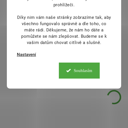
Ghí přepuštěné máslo
prohlížeči.
Ghí přepuštěné m
340 ml
720 ml
229 Kč
Díky nim vám naše stránky zobrazíme tak, aby
/ ks
369 Kč
/ ks
všechno fungovalo správně a dle toho, co
máte rádi.
Děkujeme, že nám ho dáte a
Do košíku
Do košíku
pomůžete se nám zlepšovat. Budeme se k
vašim datům chovat citlivě a slušně.
České Ghí
je
nejzdravější a
České Ghí
je
nejzdra
nejlahodnější tuk
pro vás s
Nastavení
nejlahodnější tuk
pro
máslovo-oříškovou vůní.
máslovo-oříškovou
Přepuštěné máslo Ghí (ghee)
Přepuštěné máslo Ghí
Souhlasím
vyrábíme podle staré
vyrábíme podle 
ajurvédské receptury
z
ajurvédské rece
kvalitního českého másla
.
kvalitního českého má
AKCE
166418