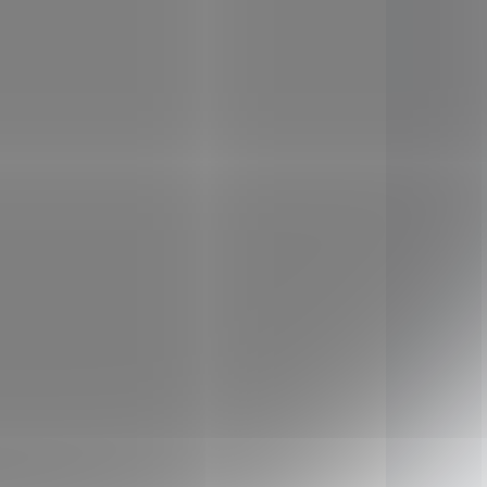
KLADEM
SKLADEM
(3 KS)
(3 KS)
vý
Nupreme Arašídový
krém s mléčnou
čokoládou 220g
99 Kč
/ ks
Do košíku
 verze
Hledáte zdravější verze
zánek",
čokoládových "pomazánek",
k velké
které neobsahují tak velké
ste na
množství cukru? Jste na
šídové
správné adrese.
Arašídové
í ze 75
krémy Nupreme tvoří ze 75