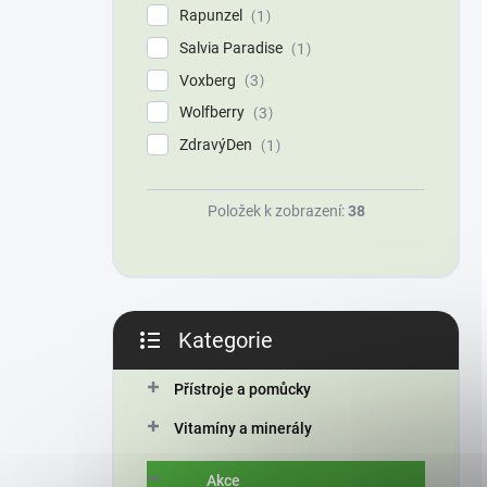
Rapunzel
1
Salvia Paradise
1
Voxberg
3
Wolfberry
3
ZdravýDen
1
Položek k zobrazení:
38
Kategorie
Přeskočit
kategorie
Přístroje a pomůcky
Vitamíny a minerály
Akce