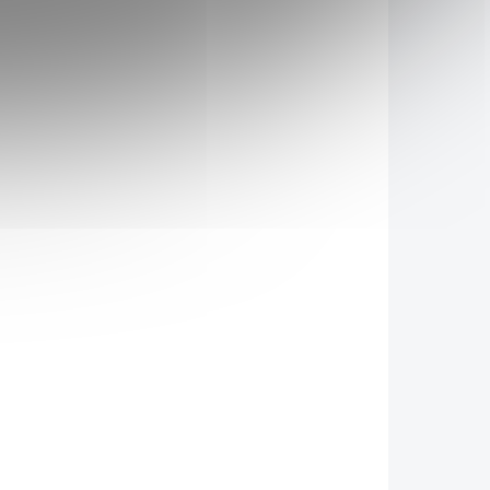
šídy a
% jemně mleté arašídy a
koláda.
pouze 25 % tvoří čokoláda.
jedná o
V tomto případě se jedná o
AKCE
D_49220
90940/400
u pro
mléčnou čokoládu pro
adkých
milovníky tradiční čokoládové
dek je
chutě. Výsledek je lahodný,
 těžce
jemný a těžce návykový.
s nejen
Pohladí vás nejen na jazyku,
.
ale i na duši.
KLADEM
DOSTUPNÉ DO 3 DNŮ
(4 KS)
Wolfberry Bio Ghí -
ová
přepuštěné máslo
ter
239 Kč
od
/ ks
Detail