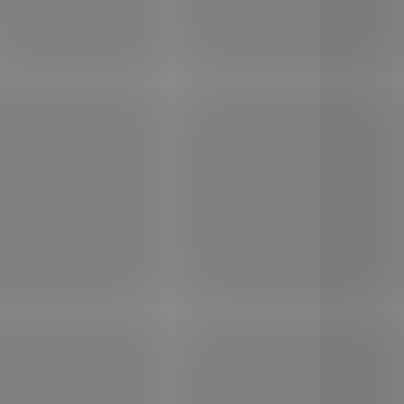
Nupreme Arašídový
áslo
krém jemný 500 g
149 Kč
/ ks
Do košíku
Jemně mletý, vysoce
vější a
kvalitní 100 % arašídový
 vás s
krém.
Arašídy necháváme
 vůní.
pražit
stále
ve stejné
 (ghee)
pražírně zde v ČR, protože
staré
právě na této části přípravy
ptury
z
hodně záleží, stejně jako na
sla
.
samotném mletí, které se
nesmí uspěchat a nesmí
probíhat za vysokých teplot,
166421
166424
jinak je pak krém hořký.