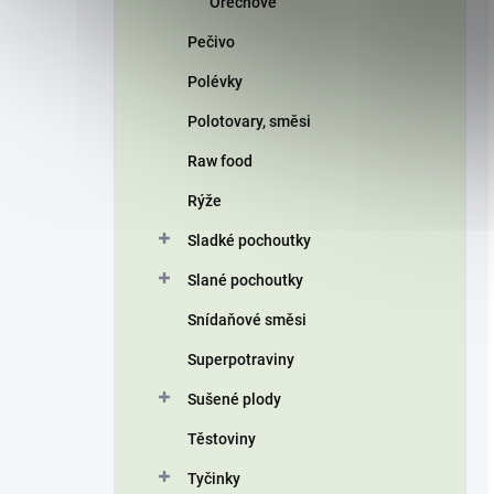
Ořechové
Pečivo
Polévky
Polotovary, směsi
Raw food
Rýže
Sladké pochoutky
Slané pochoutky
Snídaňové směsi
Superpotraviny
Sušené plody
Těstoviny
Tyčinky