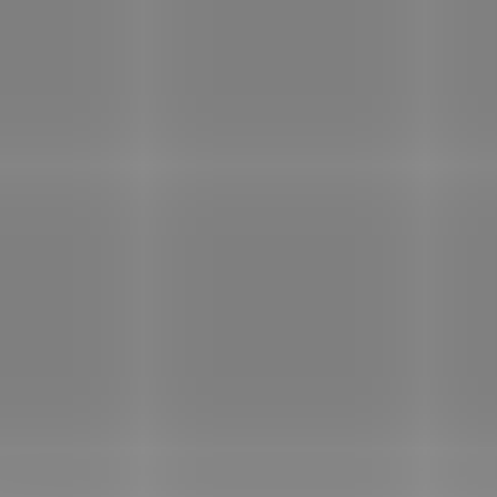
SKLADEM
S
(3 KS)
Nupreme Arašídový
Nupreme Arašído
krém s bílou čokoládou
krém s hořkou
220 g
čokoládou 220g
99 Kč
85 Kč
/ ks
/ ks
Do košíku
Do košíku
Hledáte zdravější verze
Hledáte zdravější
čokoládových "pomazánek",
čokoládových "poma
které neobsahují tak velké
které neobsahují ta
množství cukru? Jste na
množství cukru? J
správné adrese.
Arašídové
správné adrese.
Ara
krémy Nupreme tvoří ze 75
krémy Nupreme tvoř