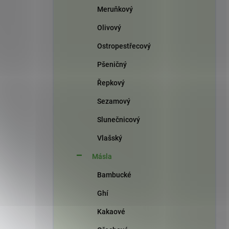
Meruňkový
Olivový
Ostropestřecový
Pšeničný
Řepkový
Sezamový
Slunečnicový
Vlašský
Másla
Bambucké
Ghí
Kakaové