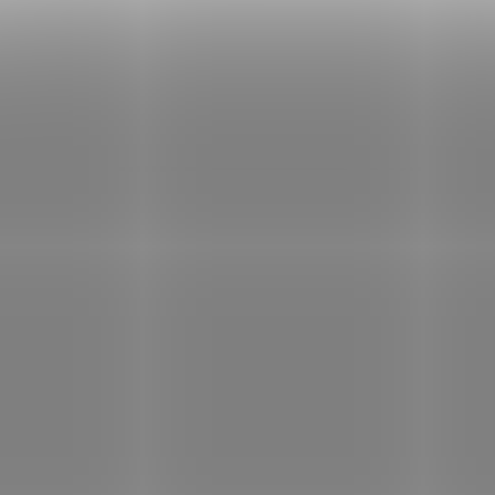
tomu si zachovává všechny
Mandle jsou jed
tělu prospěšné látky, které jsou
nejbohatších rostl
v pistáciích bohatě obsaženy.
zdrojů vápníku a f
TIP
SAD7351
SA
Obsahují také z
množství hořčíku, dra
železa.
S
SKLADEM
(4 KS)
Bio Ghí přepuště
Bio Ghí přepuštěné
máslo 340 ml
máslo 1000 ml
239 Kč
/ ks
539 Kč
/ ks
Do košíku
Do košíku