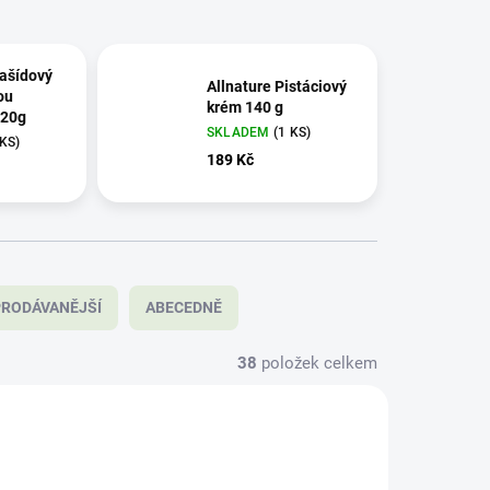
ašídový
Allnature Pistáciový
ou
krém 140 g
220g
SKLADEM
(1 KS)
 KS)
189 Kč
RODÁVANĚJŠÍ
ABECEDNĚ
38
položek celkem
D12264
SAD12263