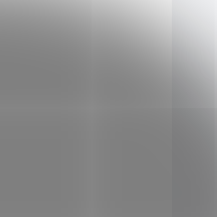
ním z
Mandle jsou jedním z
inných
nejbohatších rostlinných
osforu.
zdrojů vápníku a fosforu.
TIP
D11866
SAD7350
načné
Obsahují také značné
slíku a
množství hořčíku, draslíku a
železa.
KLADEM
SKLADEM
(1 KS)
(5 KS)
né
Ghí přepuštěné máslo
1000 ml
479 Kč
/ ks
Do košíku