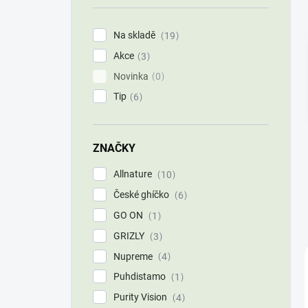
í
p
Na skladě
19
a
Akce
n
3
e
Novinka
0
l
Tip
6
ZNAČKY
Allnature
10
České ghíčko
6
GO ON
1
GRIZLY
3
Nupreme
4
Puhdistamo
1
Purity Vision
4