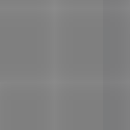
vější a
České Ghí
je
nejzdravější a
 vás s
nejlahodnější tuk
pro vás s
 vůní.
máslovo-oříškovou vůní.
 (ghee)
Přepuštěné máslo Ghí (ghee)
staré
vyrábíme podle staré
ptury
z
ajurvédské receptury
z
sla
.
Bio
kvalitního českého másla
.
ásla, a
ovaných
ělství
.
AD5653
166391
o října
to době
y grass-
SKLADEM
KLADEM
(3 KS)
(2 KS)