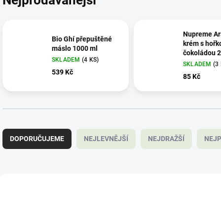
Nupreme Ar
Bio Ghí přepuštěné
krém s hořk
máslo 1000 ml
čokoládou 
SKLADEM
(4 KS)
SKLADEM
(3
539 Kč
85 Kč
Ř
a
DOPORUČUJEME
NEJLEVNĚJŠÍ
NEJDRAŽŠÍ
NEJP
z
e
n
í
V
p
ý
SAD13055
SA
r
p
o
i