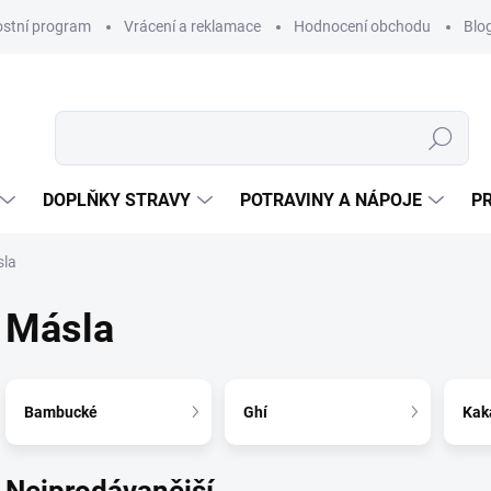
ostní program
Vrácení a reklamace
Hodnocení obchodu
Blo
Hledat
DOPLŇKY STRAVY
POTRAVINY A NÁPOJE
P
la
Másla
Bambucké
Ghí
Kak
Nejprodávanější