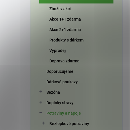
Zboží v akci
Akce 1+1 zdarma
Akce 2+1 zdarma
Produkty s dárkem
Výprodej
Doprava zdarma
Doporučujeme
Dárkové poukazy
Sezóna
Doplňky stravy
Potraviny a nápoje
Bezlepkové potraviny