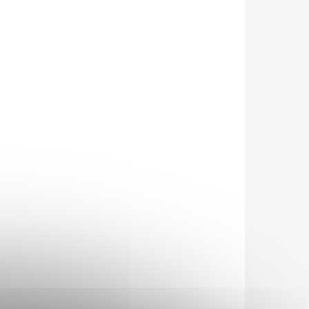
KLADEM
SKLADEM
(4 KS)
(5 KS)
vý
Allnature Mandlový
krém 920 g
329 Kč
/ ks
Do košíku
choutka
Mandlové máslo je pochoutka
vůbec
plná energie a vůbec
e všech
nejzdravější máslo ze všech
bsahuje
ořechových druhů. Obsahuje
tuků a
mnoho zdravých tuků a
 živin.
nutričně hodnotných živin.