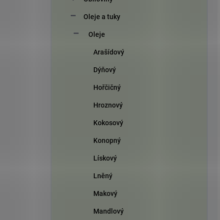
Oleje a tuky
Oleje
Arašídový
Dýňový
Hořčičný
Hroznový
Kokosový
Konopný
Lískový
Lněný
Makový
Mandlový