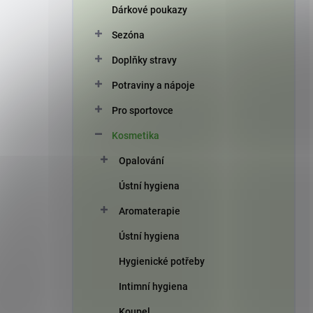
Dárkové poukazy
Sezóna
Doplňky stravy
Potraviny a nápoje
Pro sportovce
Kosmetika
Opalování
Ústní hygiena
Aromaterapie
Ústní hygiena
Hygienické potřeby
Intimní hygiena
Koupel