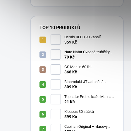
TOP 10 PRODUKTŮ
Cemio RED3 90 kapslí
359 Kč
Nara Natur Ovocné trubičky
Lavaš 140 g
79 Kč
GS Merilin 60 tbl.
368 Kč
Bioprodukt JT Jablečné
trubičky 43 ks (540 g)
309 Kč
Topnatur Probio kaše Malina
60 g
21 Kč
Kloubus 30 sáčků
599 Kč
Capillan Original – vlasový