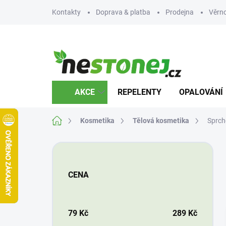
Přejít
Kontakty
Doprava & platba
Prodejna
Věrn
na
obsah
AKCE
REPELENTY
OPALOVÁNÍ
Domů
Kosmetika
Tělová kosmetika
Sprcho
P
o
s
CENA
t
r
a
n
79
Kč
289
Kč
n