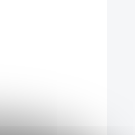
KLADEM
DOSTUPNÉ DO 1 DNE
(6 KS)
Lavera Basis Sprchový
ový
gel na tělo a vlasy 2v1
zím
500 ml - náhradní
náplň
229 Kč
/ ks
Do košíku
Jemná péče vhodná pro
kozím
citlivou a suchou pokožku.
ydratuje
Komplex
 mléka
uje a
enou a
navrací
emnost.