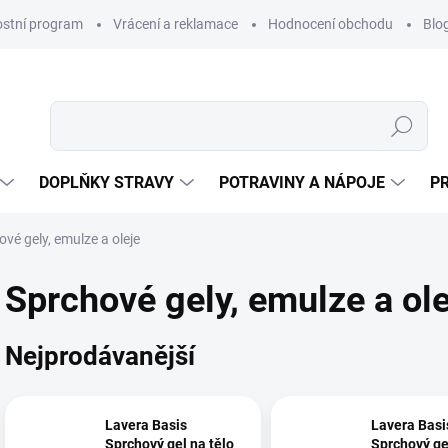
ostní program
Vrácení a reklamace
Hodnocení obchodu
Blo
Hledat
DOPLŇKY STRAVY
POTRAVINY A NÁPOJE
P
vé gely, emulze a oleje
Sprchové gely, emulze a ole
Nejprodávanější
Lavera Basis
Lavera Basi
Sprchový gel na tělo
Sprchový ge