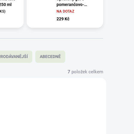
 250 ml
pomerančovo-
mátovou vůní 500 ml
 KS)
NA DOTAZ
- náhradní náplň
229 Kč
RODÁVANĚJŠÍ
ABECEDNĚ
7
položek celkem
103890
NC-113052