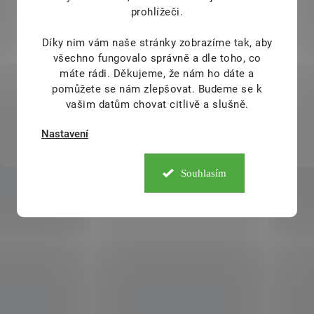
náplň
prohlížeči.
Detail
Díky nim vám naše stránky zobrazíme tak, aby
všechno fungovalo správně a dle toho, co
Zahalte se do osvěžující vůně
máte rádi.
Děkujeme, že nám ho dáte a
pomerančů a máty.
pomůžete se nám zlepšovat. Budeme se k
vašim datům chovat citlivě a slušně.
Nastavení
Souhlasím
O
v
l
á
d
a
c
í
p
r