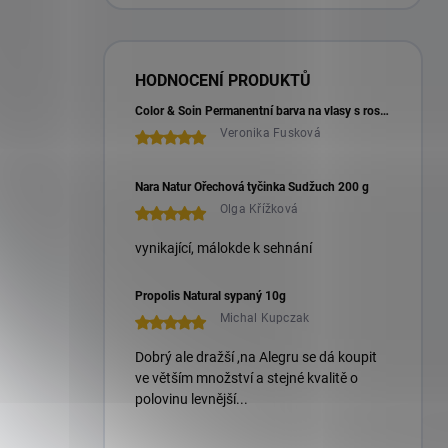
HODNOCENÍ PRODUKTŮ
Color & Soin Permanentní barva na vlasy s rostlinnými extrakty 135 ml
Veronika Fusková
Nara Natur Ořechová tyčinka Sudžuch 200 g
Olga Křížková
vynikající, málokde k sehnání
Propolis Natural sypaný 10g
Michal Kupczak
Dobrý ale dražší ,na Alegru se dá koupit
ve větším množství a stejné kvalitě o
polovinu levnější...