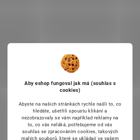
NC-113053
Aby eshop
fungoval jak má (souhlas s
cookies)
NA DOTAZ
Abyste na našich stránkách rychle našli to, co
hledáte, ušetřili spoustu klikání a
Lavera Revitalizující
nezobrazovaly se vám například reklamy na
Sprchový gel s
to, co vás neláká, potřebujeme od vás
pomerančovo-mátovou
souhlas se zpracováním cookies, takových
vůní 500 ml - náhradní
229 Kč
/ ks
malých souborů, které se ukládají ve vašem