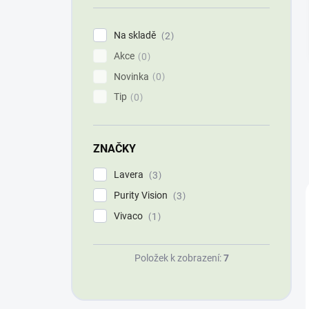
í
p
Na skladě
2
a
Akce
n
0
e
Novinka
0
l
Tip
0
ZNAČKY
Lavera
3
Purity Vision
3
Vivaco
1
Položek k zobrazení:
7