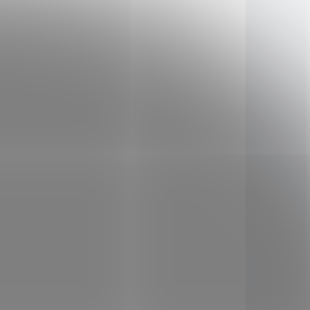
-290230
NC-290236
O 1 DNE
DOSTUPNÉ DO 1 DNE
Purity Vision
o děti
Hořčíkový olej 95 ml
209 Kč
/ ks
Do košíku
Úleva pro tělo i mysl
ější
s Hořčíkovým olejem.