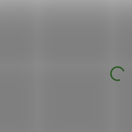
NC-290229
NC
vyživující a hydratační bio aloe
vera a ro...
DOSTUPNÉ DO 1 DNE
DOSTUPNÉ D
Purity Vision BIO
Purity Vision BIO
Heřmánkový olej 100
Měsíčkový olej pr
ml
100 ml
269 Kč
289 Kč
/ ks
/ ks
Do košíku
Do košíku
Zklidňující síla heřmánku pro
Pečující olej pro nejcitliv
každodenní péči.
pokožku