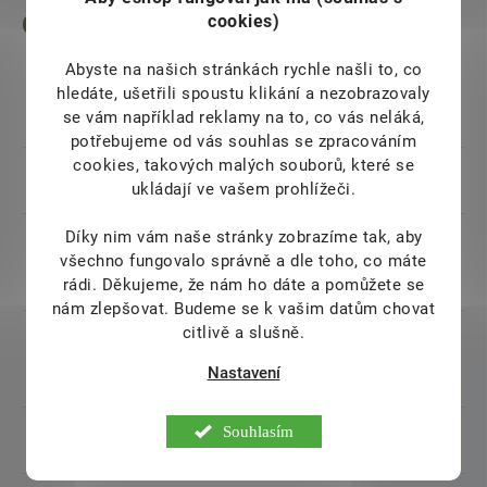
Často kladené otázky
cookies)
Abyste na našich stránkách rychle našli to, co
Mohu na Nestonej.cz platit přes
hledáte, ušetřili spoustu klikání a nezobrazovaly
Pluxee?
se vám například reklamy na to, co vás neláká,
potřebujeme od vás souhlas se zpracováním
cookies, takových malých souborů, které se
Je platba Pluxee online?
ukládají ve vašem prohlížeči.
Díky nim vám naše stránky zobrazíme tak, aby
Platí se za platbu Pluxee nějaký
všechno fungovalo správně a dle toho, co máte
poplatek?
rádi.
Děkujeme, že nám ho dáte a pomůžete se
nám zlepšovat. Budeme se k vašim datům chovat
citlivě a slušně.
Mohu Pluxee použít z mobilního
Nastavení
telefonu?
Souhlasím
Kde najdu více informací k platbám?