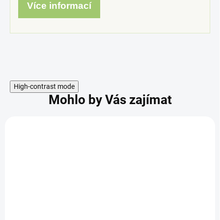
Více informací
High-contrast mode
Mohlo by Vás zajímat
:
KÓD:
5
P300