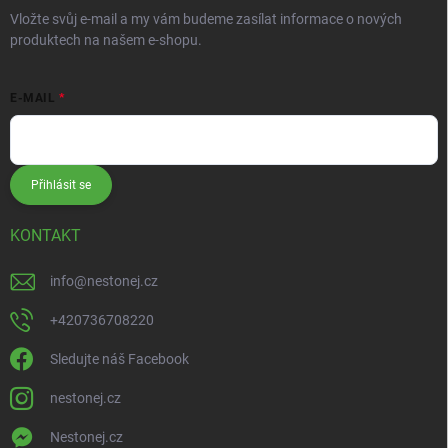
Vložte svůj e-mail a my vám budeme zasílat informace o nových
produktech na našem e-shopu.
E-MAIL
Přihlásit se
KONTAKT
info
@
nestonej.cz
+420736708220
Sledujte náš Facebook
nestonej.cz
Nestonej.cz