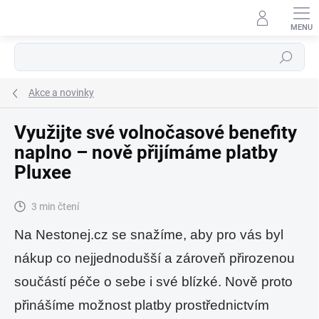
Přejít
na
obsah
Hledat
Akce a novinky
Využijte své volnočasové benefity
naplno – nově přijímáme platby
Pluxee
3 min čtení
Na Nestonej.cz se snažíme, aby pro vás byl
nákup co nejjednodušší a zároveň přirozenou
součástí péče o sebe i své blízké. Nově proto
přinášíme možnost platby prostřednictvím