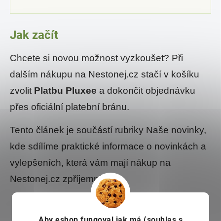
Jak začít
Chcete si novou možnost vyzkoušet? Při
dalším nákupu na Nestonej.cz stačí v košíku
zvolit
Platbu Pluxee
a dokončit objednávku
přes oficiální platební bránu.
Tento článek je součástí rubriky Naše novinky,
kde sdílíme praktické informace o novinkách a
vylepšeních, která vám mají nákup na
Nestonej.cz zpříjemnit.
Aby eshop
fungoval jak má (souhlas s