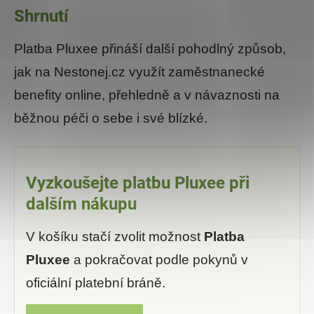
Shrnutí
Platba Pluxee přináší další pohodlný způsob,
jak na Nestonej.cz využít zaměstnanecké
benefity online, přehledně a v návaznosti na
běžnou péči o sebe i své blízké.
Vyzkoušejte platbu Pluxee při
dalším nákupu
V košíku stačí zvolit možnost
Platba
Pluxee
a pokračovat podle pokynů v
oficiální platební bráně.