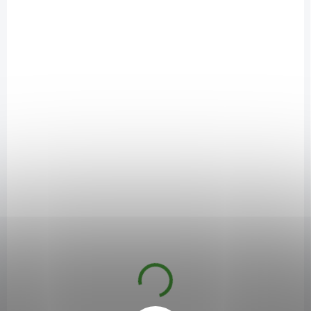
DOSTUPNÉ DO 1 DNE
BrainMax Pure Granola Low Carb Kokosová BIO 400
g
239 Kč
/ ks
Do košíku
BrainMax Pure Granola Low Carb je dokonalou kombinací chutí a
zdraví v každém soustu. Díky BIO bezlepkovým ovesným vločkám,
které tvoří základ této granoly, je vhodná i pro ty, kdo hledají výživnou
a bezlepkovou alternativu. Velké kousky granoly jsou pečlivě
promíchány s bohatou porcí kokosu, kešu ořechů a lněných semínek,
což granole dodává jedinečnou křupavost a pestrou texturu. Granola
má sladkou, kokosovou chuť a tím z každého rána vytvoříte příjemný
exotický zážitek, který vás přenese na tropický ostrov.