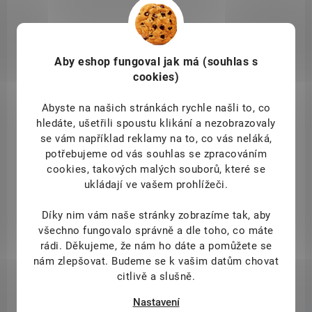
VÍCE ZA MÉNĚ
BM-46799
Aby eshop
fungoval jak má (souhlas s
cookies)
Abyste na našich stránkách rychle našli to, co
hledáte, ušetřili spoustu klikání a nezobrazovaly
se vám například reklamy na to, co vás neláká,
potřebujeme od vás souhlas se zpracováním
cookies, takových malých souborů, které se
ukládají ve vašem prohlížeči.
Díky nim vám naše stránky zobrazíme tak, aby
všechno fungovalo správně a dle toho, co máte
DOSTUPNÉ DO 1 DNE
rádi.
Děkujeme, že nám ho dáte a pomůžete se
BrainMax Pure® Choco Raspberry Granola, granola
nám zlepšovat. Budeme se k vašim datům chovat
s čokoládou a malinami, BIO, 400 g
citlivě a slušně.
239 Kč
/ ks
Do košíku
Nastavení