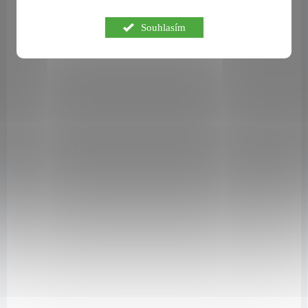
Velké křupavé kousky granoly, jejíž základ tvoří bezlepkové ovesné BIO
Souhlasím
vločky, se kterými se mísí chuť malin a hořké čokolády. To vše slazené
kokosovým sirupem a kokosovým cukrem s přidáním kousků
organických brusinek. Porci vlákniny a zdravých tuků zajistila chia
semínka a celá granola je zjemněná BIO mandlovým krémem naší
vlastní výroby. Granola je pečená spolu s ghí z BIO másla. Na 100g
má granola téměř 12 g vlákniny a je vyráběna pouze z BIO surovin a
neobsahuje lepek!
GR-45510