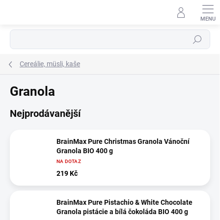
Přejít
na
obsah
Hledat
Cereálie, müsli, kaše
Granola
Nejprodávanější
BrainMax Pure Christmas Granola Vánoční
Granola BIO 400 g
NA DOTAZ
219 Kč
BrainMax Pure Pistachio & White Chocolate
Granola pistácie a bílá čokoláda BIO 400 g