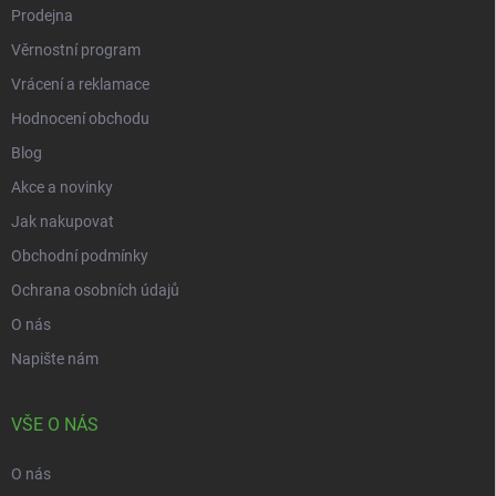
i
Prodejna
s
Věrnostní program
u
Vrácení a reklamace
Hodnocení obchodu
Blog
Akce a novinky
Jak nakupovat
Obchodní podmínky
Ochrana osobních údajů
O nás
Napište nám
VŠE O NÁS
O nás