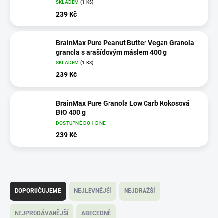
SKLADEM
(1 KS)
239 Kč
BrainMax Pure Peanut Butter Vegan Granola
granola s arašídovým máslem 400 g
SKLADEM
(1 KS)
239 Kč
BrainMax Pure Granola Low Carb Kokosová
BIO 400 g
DOSTUPNÉ DO 1 DNE
239 Kč
Ř
a
DOPORUČUJEME
NEJLEVNĚJŠÍ
NEJDRAŽŠÍ
z
e
NEJPRODÁVANĚJŠÍ
ABECEDNĚ