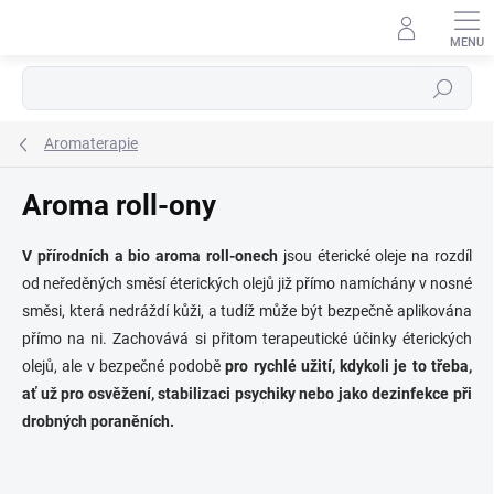
Přejít
na
obsah
Hledat
Aromaterapie
Aroma roll-ony
V přírodních a bio aroma roll-onech
jsou éterické oleje na rozdíl
od neředěných směsí éterických olejů již přímo namíchány v nosné
směsi, která nedráždí kůži, a tudíž může být bezpečně aplikována
přímo na ni. Zachovává si přitom terapeutické účinky éterických
olejů, ale v bezpečné podobě
pro rychlé užití, kdykoli je to třeba,
ať už pro osvěžení, stabilizaci psychiky nebo jako dezinfekce při
drobných poraněních.