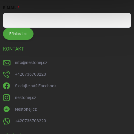
E-MAIL
Přihlásit se
KONTAKT
info
@
nestonej.cz
+420736708220
Sledujte náš Facebook
nestonej.cz
Nestonej.cz
+420736708220