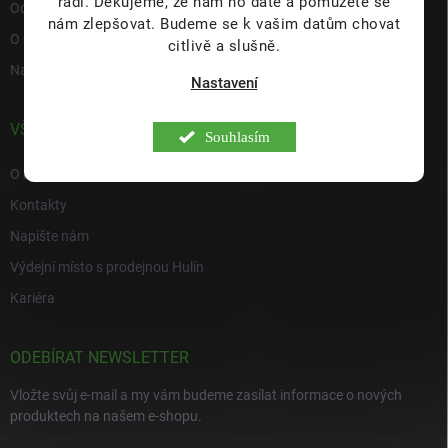
rádi.
Děkujeme, že nám ho dáte a pomůžete se
Ochrana osobních údajů
nám zlepšovat. Budeme se k vašim datům chovat
O nás
citlivě a slušně.
Napište nám
Nastavení
VŠE O NÁS
Souhlasím
O nás
Kontakty
Napište nám
Výdejní místo s prodejnou Hulín
Kariéra
ODEBÍRAT NEWSLETTER
Vložte svůj e-mail a my vám budeme zasílat informace o nových
produktech na našem e-shopu.