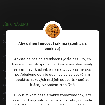
á
p
a
t
í
VŠE O NÁKUPU
Kontakty
Doprava & platba
Aby eshop
fungoval jak má (souhlas s
cookies)
Prodejna
Věrnostní program
Abyste na našich stránkách rychle našli to, co
Vrácení a reklamace
hledáte, ušetřili spoustu klikání a nezobrazovaly
se vám například reklamy na to, co vás neláká,
Hodnocení obchodu
potřebujeme od vás souhlas se zpracováním
Blog
cookies, takových malých souborů, které se
ukládají ve vašem prohlížeči.
Akce a novinky
Jak nakupovat
Díky nim vám naše stránky zobrazíme tak, aby
Obchodní podmínky
všechno fungovalo správně a dle toho, co máte