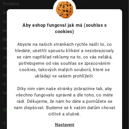
Prodejna
Věrnostní program
Vrácení a reklamace
Aby eshop
fungoval jak má (souhlas s
Hodnocení obchodu
cookies)
Blog
Abyste na našich stránkách rychle našli to, co
Akce a novinky
hledáte, ušetřili spoustu klikání a nezobrazovaly
se vám například reklamy na to, co vás neláká,
Jak nakupovat
potřebujeme od vás souhlas se zpracováním
Obchodní podmínky
cookies, takových malých souborů, které se
Ochrana osobních údajů
ukládají ve vašem prohlížeči.
O nás
Díky nim vám naše stránky zobrazíme tak, aby
Napište nám
všechno fungovalo správně a dle toho, co máte
rádi.
Děkujeme, že nám ho dáte a pomůžete se
nám zlepšovat. Budeme se k vašim datům chovat
VŠE O NÁS
citlivě a slušně.
O nás
Nastavení