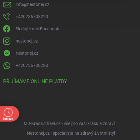
info
@
nestonej.cz
+420736708220
Sledujte náš Facebook
nestonej.cz
Nestonej.cz
+420736708220
PŘIJÍMÁME ONLINE PLATBY
Zobrazit
MJ-KrasaZdravi.cz - vše pro vaši krásu a zdraví
Nestonej.cz - specialista na zdravý životní styl