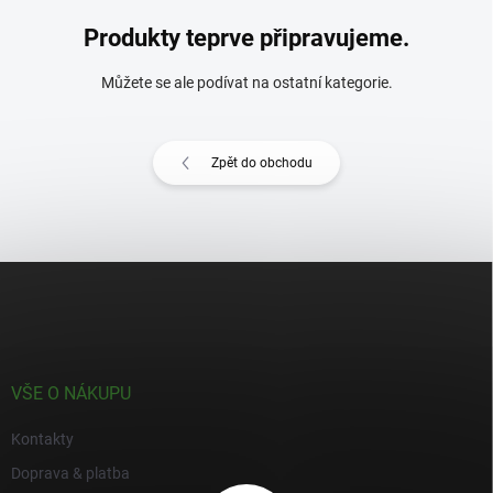
Produkty teprve připravujeme.
Můžete se ale podívat na ostatní kategorie.
Zpět do obchodu
Z
á
p
a
t
í
VŠE O NÁKUPU
Kontakty
Doprava & platba