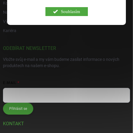
Kontakty
Souhlasím
Napište nám
Výdejní místo s prodejnou Hulín
Kariéra
ODEBÍRAT NEWSLETTER
Vložte svůj e-mail a my vám budeme zasílat informace o nových
produktech na našem e-shopu.
E-MAIL
Přihlásit se
KONTAKT