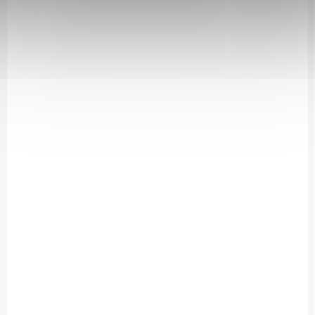
- 1000 mg L-karnitinu na jednu dávku
- 4000 mg glycinu, 40 mg guarany, 83 mg cholinu a 0,35 mg na
dávku
- Efektivní podpora spalování
- Efektivní podpora redukčního tréninku
10830