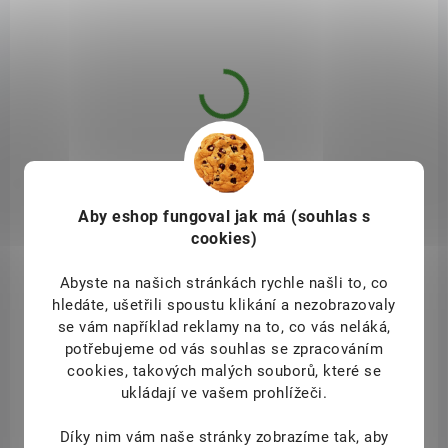
DOSTUPNÉ DO 1 DNE
(>10 KS)
L-Carnitine 500mg 60 kapslí
1 199 Kč
Aby eshop
fungoval jak má (souhlas s
/ ks
Do košíku
cookies)
- L-karnitin - 500 mg v jedné kapsli
- Karnitin ve volné formě
Abyste na našich stránkách rychle našli to, co
- Buněčná energie, kontrola hmotnosti
hledáte, ušetřili spoustu klikání a nezobrazovaly
se vám například reklamy na to, co vás neláká,
potřebujeme od vás souhlas se zpracováním
cookies, takových malých souborů, které se
ukládají ve vašem prohlížeči.
FOR11030
Díky nim vám naše stránky zobrazíme tak, aby