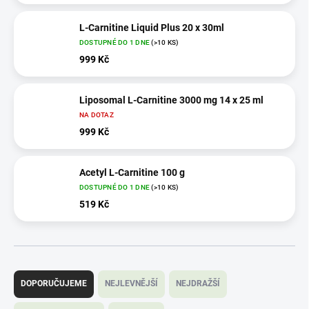
L-Carnitine Liquid Plus 20 x 30ml
DOSTUPNÉ DO 1 DNE
(>10 KS)
999 Kč
Liposomal L-Carnitine 3000 mg 14 x 25 ml
NA DOTAZ
999 Kč
Acetyl L-Carnitine 100 g
DOSTUPNÉ DO 1 DNE
(>10 KS)
519 Kč
Ř
a
DOPORUČUJEME
NEJLEVNĚJŠÍ
NEJDRAŽŠÍ
z