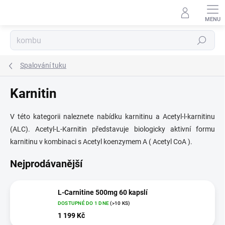
Přejít
na
obsah
Hledat
Spalování tuku
Karnitin
V této kategorii naleznete nabídku karnitinu a Acetyl-l-karnitinu
(ALC). Acetyl-L-Karnitin představuje biologicky aktivní formu
karnitinu v kombinaci s Acetyl koenzymem A ( Acetyl CoA ).
Nejprodávanější
L-Carnitine 500mg 60 kapslí
DOSTUPNÉ DO 1 DNE
(>10 KS)
1 199 Kč