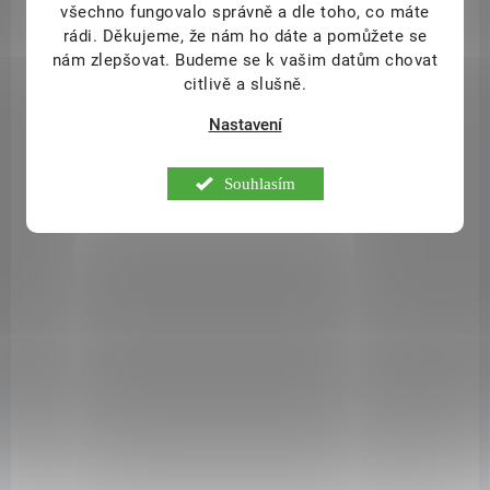
všechno fungovalo správně a dle toho, co máte
rádi.
Děkujeme, že nám ho dáte a pomůžete se
nám zlepšovat. Budeme se k vašim datům chovat
citlivě a slušně.
Nastavení
Souhlasím
DOSTUPNÉ DO 1 DNE
(>10 KS)
L-Carnitine Liquid Plus 20 x 30ml
999 Kč
/ ks
Do košíku
- L-karnitin CarnipureTM obohacený o glycin, cholin, extrakt z guarany
a vitamín B6