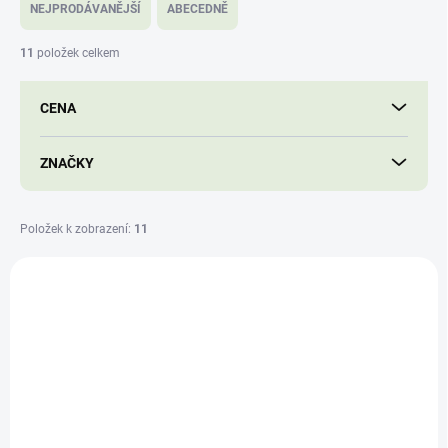
e
NEJPRODÁVANĚJŠÍ
ABECEDNĚ
n
í
11
položek celkem
p
r
CENA
o
d
u
ZNAČKY
k
t
ů
Položek k zobrazení:
11
V
ý
FOR16099
p
i
s
p
r
o
d