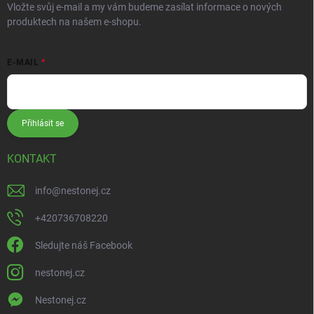
Vložte svůj e-mail a my vám budeme zasílat informace o nových
produktech na našem e-shopu.
E-MAIL
Přihlásit se
KONTAKT
info
@
nestonej.cz
+420736708220
Sledujte náš Facebook
nestonej.cz
Nestonej.cz