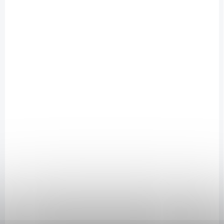
699 Kč
/ ks
Do košíku
L-CARNITINE L-CARNITINE – Instantní prášek s obsahem čistého L-
Karnitinu vázaného organicky na kyselinu vinnou (přírodní
antioxidant). To vše bez obsahu umělých barviv a sladidel. L-Karnitin
j...
FOR100226