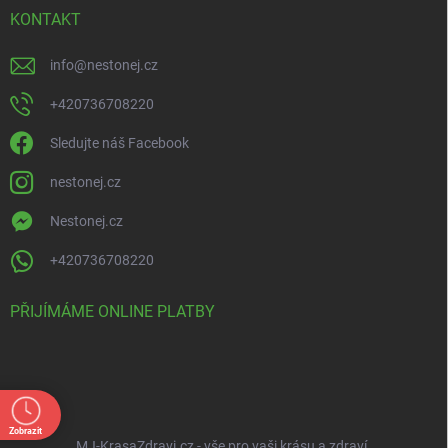
KONTAKT
info
@
nestonej.cz
+420736708220
Sledujte náš Facebook
nestonej.cz
Nestonej.cz
+420736708220
PŘIJÍMÁME ONLINE PLATBY
Zobrazit
MJ-KrasaZdravi.cz - vše pro vaši krásu a zdraví