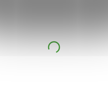
Cemio RED3 XXL 90+30
kapslí
989 Kč
SKLADEM
498 Kč
Cemio RED3 je komplexní
doplněk stravy pro muže, který
podporuje normální funkci
prostaty, močových cest a
celkovou vitalitu. Spojuje sílu
tradičních bylin, jako je slivoň
africká, maca či sibiřský ženšen,
pro podporu energie, vytrvalosti a
Do košíku
mužské kondice. Ideální volba pro
muže, kteří chtějí zůstat aktivní a v