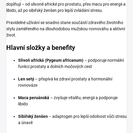
doplňují – od slivoně africké pro prostatu, přes macu pro energii a
libido, až po sibiřský ženšen pro lepší zvládání stresu.
Pravidelné užívání se snadno stane součástí zdravého životního
stylu zaměřeného na dlouhodobou mužskou rovnováhu a aktivní
život.
Hlavní složky a benefity
Slivoň africká (Pygeum africanum)
– podporuje normální
funkci prostaty a dolních močových cest
Len setý
– přispívá ke zdraví prostaty a hormonální
rovnováze
Maca peruánská
– zvyšuje vitalitu, energii a podporuje
libido
Sibiřský ženšen
– adaptogen pro lepší odolnost vůči stresu
a únavě