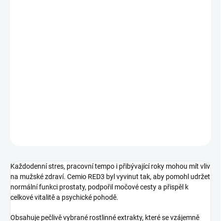
DORUČENÍ
−
+
Přidat do košíku
Cemio RED3 je komplexní doplněk stravy pro muže, kteří chtějí
přirozeně pečovat o zdraví prostaty, močových cest a svou
vitalitu. Kombinace tradičních bylin podporuje energii, výkonnost i
mužskou pohodu – zejména po 40. roce věku.
DETAILNÍ INFORMACE
ZEPTAT SE
HLÍDAT
Každodenní stres, pracovní tempo i přibývající roky mohou mít vliv
na mužské zdraví. Cemio RED3 byl vyvinut tak, aby pomohl udržet
normální funkci prostaty, podpořil močové cesty a přispěl k
celkové vitalitě a psychické pohodě.
Obsahuje pečlivě vybrané rostlinné extrakty, které se vzájemně