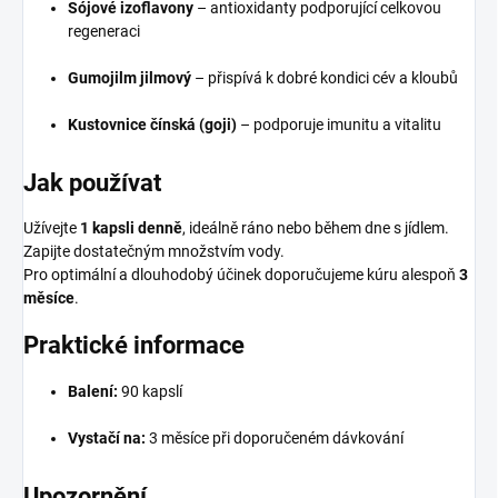
Sójové izoflavony
– antioxidanty podporující celkovou
regeneraci
Gumojilm jilmový
– přispívá k dobré kondici cév a kloubů
Kustovnice čínská (goji)
– podporuje imunitu a vitalitu
Jak používat
Užívejte
1 kapsli denně
, ideálně ráno nebo během dne s jídlem.
Zapijte dostatečným množstvím vody.
Pro optimální a dlouhodobý účinek doporučujeme kúru alespoň
3
měsíce
.
Praktické informace
Balení:
90 kapslí
Vystačí na:
3 měsíce při doporučeném dávkování
Upozornění