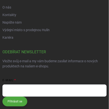
O nás
Kontakty
Napište nám
Výdejní místo s prodejnou Hulín
Kariéra
ODEBÍRAT NEWSLETTER
Vložte svůj e-mail a my vám budeme zasílat informace o nových
produktech na našem e-shopu.
E-MAIL
Přihlásit se