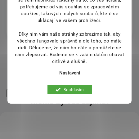
9.8.2026
potřebujeme od vás souhlas se zpracováním
cookies, takových malých souborů, které se
Jitka Krejcova
ukládají ve vašem prohlížeči.
8.8.2026
Díky nim vám naše stránky zobrazíme tak, aby
všechno fungovalo správně a dle toho, co máte
rádi.
Děkujeme, že nám ho dáte a pomůžete se
nám zlepšovat. Budeme se k vašim datům chovat
Zobrazit další hodnocení
citlivě a slušně.
Nastavení
Souhlasím
High-contrast mode
Mohlo by Vás zajímat
KÓD:
AKCE
GS_4802731