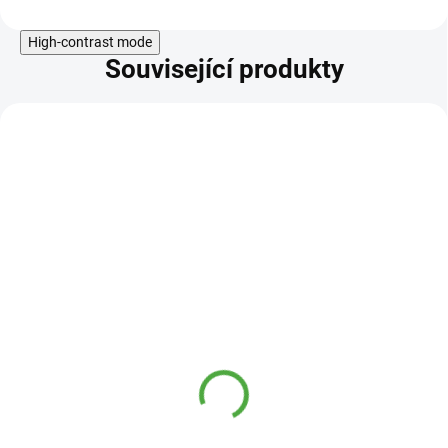
plné síle každý den.
High-contrast mode
Související produkty
KÓD:
FOR10018
Fertility for Women 60
kapslí (Ženská plodnost)
439 Kč
DOSTUPNÉ DO 1
399 Kč
DNE