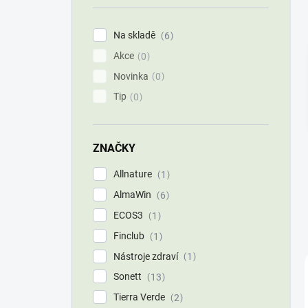
í
p
Na skladě
6
a
Akce
n
0
e
Novinka
0
l
Tip
0
ZNAČKY
Allnature
1
AlmaWin
6
ECOS3
1
Finclub
1
Nástroje zdraví
1
Sonett
13
Tierra Verde
2