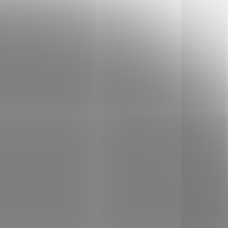
GB3070
SAD198
KLADEM
SKLADEM
(2 KS)
(4 KS)
VegiWash - přípravek
obí -
na mytí ovoce a
zeleniny 473 ml
229 Kč
/ ks