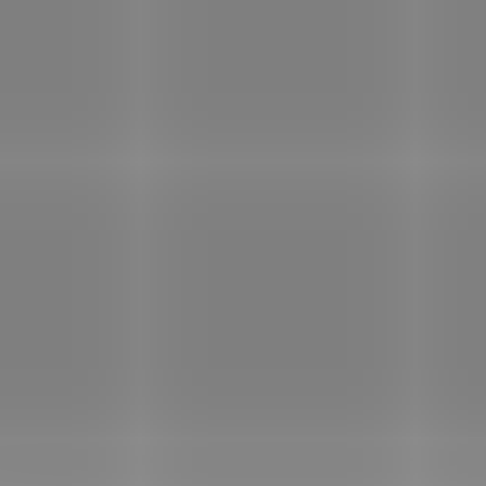
DOSTUPNÉ DO 1 DNE
DOSTUPNÉ D
Almawin Prostředek
Sonett Tekutý
na nádobí s citronovou
prostředek na nád
trávou 100 ml
citrón 10000 ml
49 Kč
1 069 Kč
/ ks
/ ks
Do košíku
Do košíku
Eko koncentrát Bez
Vydatný prostředek ur
syntetických konzervantů.
ručnímu mytí nádobí.
Dermatologicky testováno.