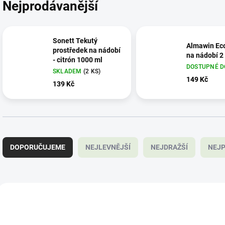
Nejprodávanější
Sonett Tekutý
Almawin Ec
prostředek na nádobí
na nádobí 2
- citrón 1000 ml
DOSTUPNÉ D
SKLADEM
(2 KS)
149 Kč
139 Kč
Ř
a
DOPORUČUJEME
NEJLEVNĚJŠÍ
NEJDRAŽŠÍ
NEJP
z
e
n
í
V
p
ý
ALL-10962 V
NC-
r
p
o
i