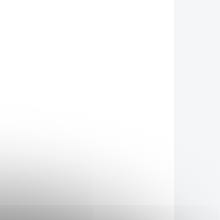
KLADEM
SKLADEM
(2 KS)
(2 KS)
s
Almawin Nádobí s
u 1000
Citronovou trávou 500
ml
89 Kč
/ ks
Do košíku
tí
Prostředek na ruční mytí
rodních
nádobí. S obsahem přírodních
čisticích látek.