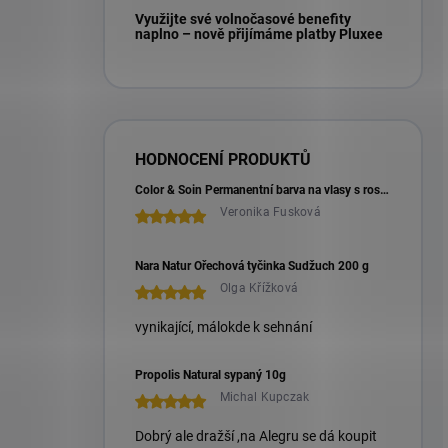
Využijte své volnočasové benefity
naplno – nově přijímáme platby Pluxee
HODNOCENÍ PRODUKTŮ
Color & Soin Permanentní barva na vlasy s rostlinnými extrakty 135 ml
Veronika Fusková
Nara Natur Ořechová tyčinka Sudžuch 200 g
Olga Křížková
vynikající, málokde k sehnání
Propolis Natural sypaný 10g
Michal Kupczak
Dobrý ale dražší ,na Alegru se dá koupit