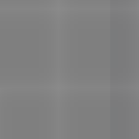
Do košíku
čený k
VegiWash
byl specialně
vyvinut, aby odstranil zbytky
kontaminujících látek z
povrchu ovoce a zeleniny.
Analýzy provedené
nezávislými laboratořemi
ukázali, že
VegiWash
odstraní
z povrchu až 97% zbytků
pesticidů. Doporučuje se také
AD8360
SAD8361
na mytí citrusových plodů
před vymačkáním šťávy nebo
loupáním, abyste zabránili
pesticidům a dalším látkám
vniknout do vaší pokožky,
nebo do šťávy z ovoce.