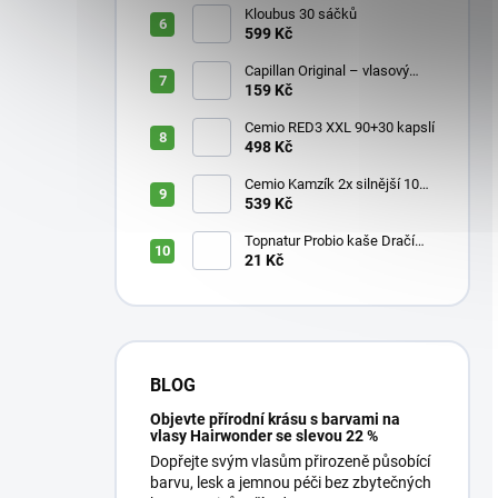
Kloubus 30 sáčků
599 Kč
Capillan Original – vlasový
aktivátor 200 ml
159 Kč
Cemio RED3 XXL 90+30 kapslí
498 Kč
Cemio Kamzík 2x silnější 100
kapslí + 50 kapslí
539 Kč
Topnatur Probio kaše Dračí
ovoce Pitahaya 60 g
21 Kč
BLOG
Objevte přírodní krásu s barvami na
vlasy Hairwonder se slevou 22 %
Dopřejte svým vlasům přirozeně působící
barvu, lesk a jemnou péči bez zbytečných