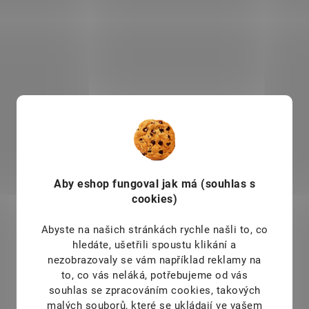
Do košíku
Do košíku
Přípravek je silný, vysoce
Vydatný prostředek ur
účinný, přitom šetrný k nádobí
ručnímu mytí nádobí.
i k pokožce. Ruce nedráždí a
nevysušuje, má neutrální pH.
Aby eshop
fungoval jak má (souhlas s
NC-8037001
S
cookies)
Abyste na našich stránkách rychle našli to, co
hledáte, ušetřili spoustu klikání a
nezobrazovaly se vám například reklamy na
to, co vás neláká, potřebujeme od vás
souhlas se zpracováním cookies, takových
malých souborů, které se ukládají ve vašem