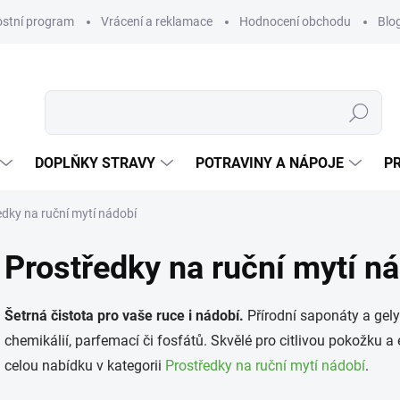
ostní program
Vrácení a reklamace
Hodnocení obchodu
Blo
Hledat
DOPLŇKY STRAVY
POTRAVINY A NÁPOJE
P
edky na ruční mytí nádobí
Prostředky na ruční mytí n
Šetrná čistota pro vaše ruce i nádobí.
Přírodní saponáty a gely
chemikálií, parfemací či fosfátů. Skvělé pro citlivou pokožku a
celou nabídku v kategorii
Prostředky na ruční mytí nádobí
.