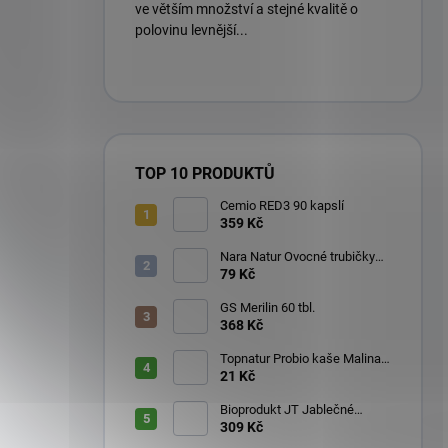
ve větším množství a stejné kvalitě o
polovinu levnější...
TOP 10 PRODUKTŮ
Cemio RED3 90 kapslí
359 Kč
Nara Natur Ovocné trubičky
Lavaš 140 g
79 Kč
GS Merilin 60 tbl.
368 Kč
Topnatur Probio kaše Malina
60 g
21 Kč
Bioprodukt JT Jablečné
trubičky 43 ks (540 g)
309 Kč