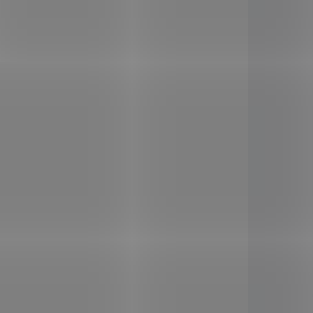
O 1 DNE
DOSTUPNÉ DO 1 DNE
Almawin Nádobí
uňka
Mandarinka-Rakytník
1 l
139 Kč
/ ks
Do košíku
t Bez
Eko koncentrát bez
rvantů.
syntetických konzervantů.
spěšně
Dermatologicky úspěšně
testováno.
DE3072
NC-GB3074