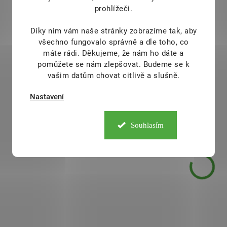
DOSTUPNÉ DO 1 DNE
DOSTUPNÉ D
prohlížeči.
Almawin Eco Houba na
Almawin Nádobí
nádobí 2 ks
Divoká růže-Med
Díky nim vám naše stránky zobrazíme tak, aby
1 l
všechno fungovalo správně a dle toho, co
149 Kč
/ ks
máte rádi.
Děkujeme, že nám ho dáte a
139 Kč
/ ks
pomůžete se nám zlepšovat. Budeme se k
Do košíku
vašim datům chovat citlivě a slušně.
Do košíku
Čisticí prostředky Almawin
Nastavení
nabízí tu nejlepší kvalitu, která
Eko koncentrá
nezatěžuje životní prostředí.
syntetických konze
Souhlasím
Dermatologicky ú
testováno.
NC-8020999
NC-