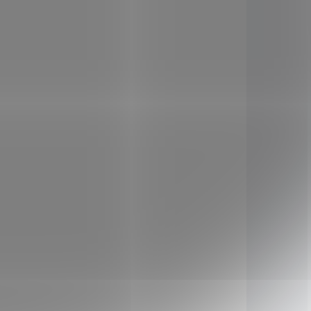
O 1 DNE
DOSTUPNÉ DO 1 DNE
Sonett Tekutý
obí -
prostředek na nádobí -
citrón 120 ml
39 Kč
/ ks
Do košíku
čený k
Vydatný prostředek určený k
ručnímu mytí nádobí.