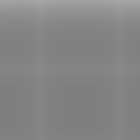
3992
NC-
SKLADEM
S
(5 KS)
Finclub Přípravek na
Sonett Tekutý
nádobí koncentrovaný
prostředek na nád
1000 ml
citrón 1000 ml
174 Kč
139 Kč
/ ks
/ ks