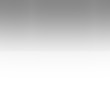
NC-DE3009
NC-
DOSTUPNÉ DO 1 DNE
DOSTUPNÉ D
Sonett Tekutý
Sonett Tekutý
prostředek na nádobí -
prostředek na nád
citrón 20000 ml
citrón 300 ml
1 929 Kč
69 Kč
/ ks
/ ks
Do košíku
Do košíku