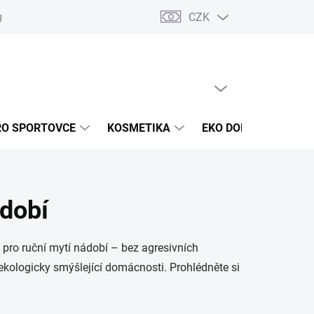
CZK
g
Akce a novinky
Jak nakupovat
Obchodní podmínky
Oc
PRÁZDNÝ KOŠÍK
NÁKUPNÍ
KOŠÍK
RO SPORTOVCE
KOSMETIKA
EKO DOMÁCNOST
ádobí
 pro ruční mytí nádobí – bez agresivních
 ekologicky smýšlející domácnosti. Prohlédněte si