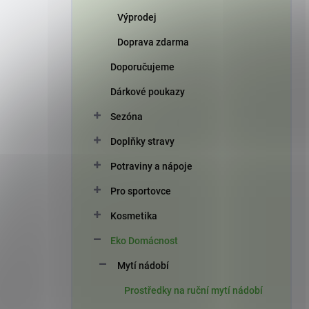
Výprodej
Doprava zdarma
Doporučujeme
Dárkové poukazy
Sezóna
Doplňky stravy
Potraviny a nápoje
Pro sportovce
Kosmetika
Eko Domácnost
Mytí nádobí
Prostředky na ruční mytí nádobí