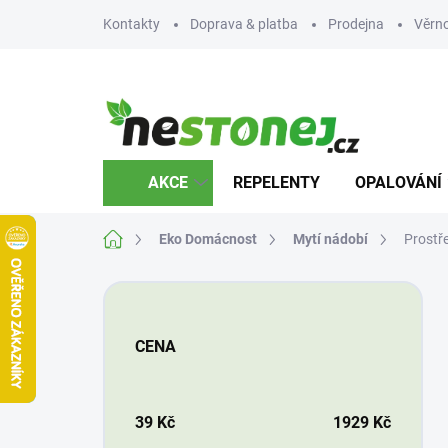
Přejít
Kontakty
Doprava & platba
Prodejna
Věrn
na
obsah
AKCE
REPELENTY
OPALOVÁNÍ
Domů
Eko Domácnost
Mytí nádobí
Prostř
P
o
s
CENA
t
r
a
n
39
Kč
1929
Kč
n