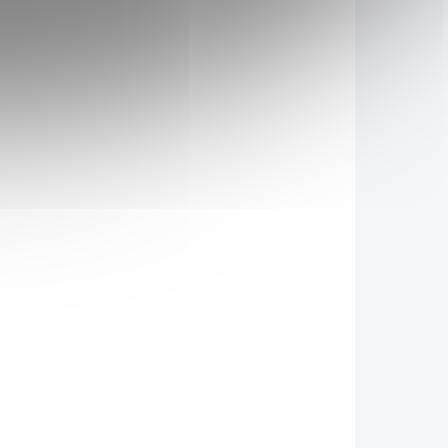
GB3073
NC-GB3076
O 1 DNE
DOSTUPNÉ DO 1 DNE
Sonett Tekutý
obí -
prostředek na nádobí -
citrón 5000 ml
589 Kč
/ ks
Do košíku