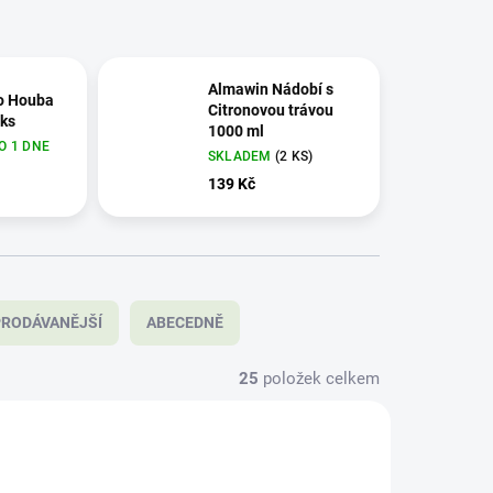
Almawin Nádobí s
o Houba
Citronovou trávou
 ks
1000 ml
O 1 DNE
SKLADEM
(2 KS)
139 Kč
RODÁVANĚJŠÍ
ABECEDNĚ
25
položek celkem
8020011
SAD8359