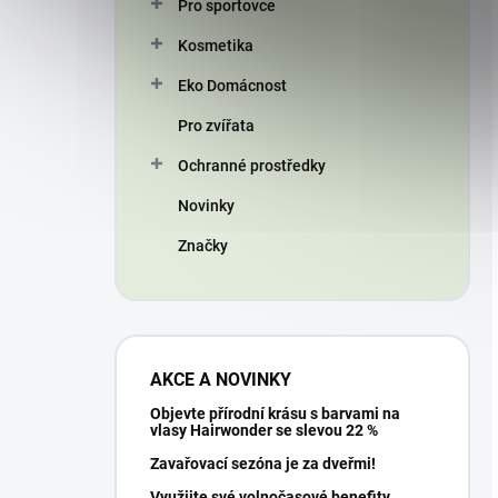
Pro sportovce
Kosmetika
Eko Domácnost
Pro zvířata
Ochranné prostředky
Novinky
Značky
AKCE A NOVINKY
Objevte přírodní krásu s barvami na
vlasy Hairwonder se slevou 22 %
Zavařovací sezóna je za dveřmi!
Využijte své volnočasové benefity