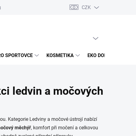
CZK
g
Akce a novinky
Jak nakupovat
Obchodní podmínky
Oc
PRÁZDNÝ KOŠÍK
NÁKUPNÍ
KOŠÍK
RO SPORTOVCE
KOSMETIKA
EKO DOMÁCNOST
kci ledvin a močových
tou. Kategorie Ledviny a močové ústrojí nabízí
očový měchýř
, komfort při močení a celkovou