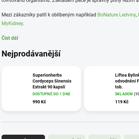
rovnováhu organismu. Základem péče je správný pitný režim a 
Mezi zákazníky patří k oblíbeným například
BoNature Ledviny
,
MyKidney
.
Číst dál
Nejprodávanější
Superionherbs
Liftea Bylin
Cordyceps Sinensis
odvodnění F
Extrakt 90 kapslí
tob.
DOSTUPNÉ DO 1 DNE
SKLADEM
(1
990 Kč
119 Kč
Ř
a