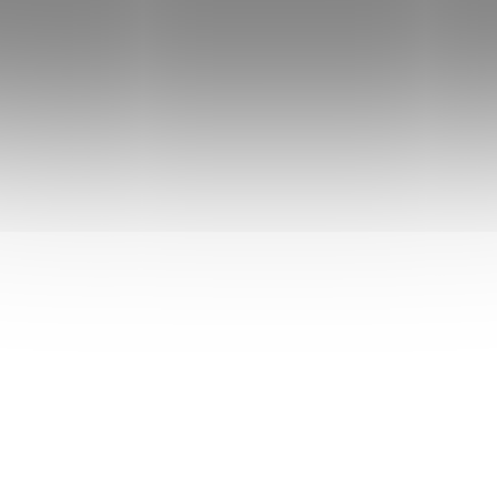
Do košíku
Do košíku
Přípravek
URO – BRUSINKY
Doplněk stravy 
pozitivně působí na správnou
MANOSA obsahuj
a přirozenou funkci močového
manóza, který
po
ústrojí. Přípravek
URO –
působí na močové ús
BRUSINKY
obsahuje v jedné
jeho přirozenou funk
tabletě 144mg 25%
užívání přípravku
brusinkového což odpovídá
MANOSA se D – Ma
8600mg čerstvých plodů
nezměněné formě vy
brusinek. Brusinky jsou
ledvinami do moče,
bohatým přírodním zdrojem
váže na povrch ba
VÝPRODEJ
TIP
7473
flavonoidních látek.
Escherichia coli a nás
vyloučena močí z tě
Escherichia coli je nejč
původcem infekce m
cest.