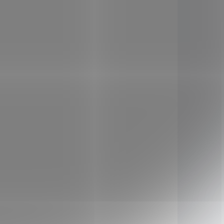
innosti
kopřivy dvoudomé, smetanky
ulární
lékařské a ostropestřce
mariánského. Přispívá k
pročištění organismu.
liv na
ů, kostí
10163
117068
unitní
KLADEM
SKLADEM
(1 KS)
(3 KS)
Nutricius Uro Akut
Manosa 750 mg +
Brusinky 8600 mg 20
tbl.
149 Kč
/ ks