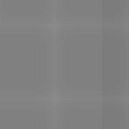
Eliminuje otoky končetin,
podporuje látkovou výměnu, a
navíc přispívá ke zmírnění
únavy a vyčerpání.
KLADEM
SKLADEM
(9 KS)
(4 KS)
0 tob.
Liftea Pro játra a
ledviny 30 tob.
159 Kč
/ ks
Do košíku
trávení
Kombinace tří bylin
sahuje
podporujících normální
až 95 %
trávení, činnost žaludku, jater
pívá ke
a ledvin. Obsahuje výtažky z