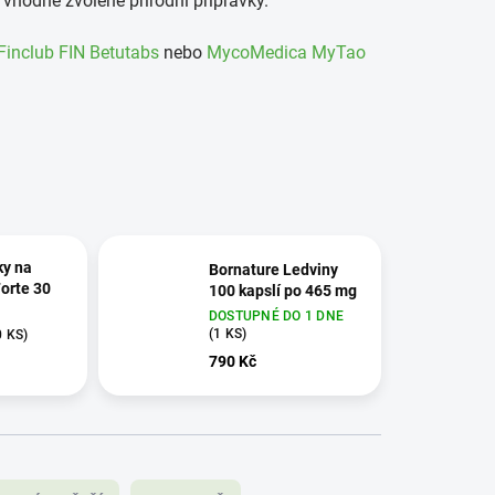
vhodně zvolené přírodní přípravky.
Finclub FIN Betutabs
nebo
MycoMedica MyTao
ky na
Bornature Ledviny
orte 30
100 kapslí po 465 mg
DOSTUPNÉ DO 1 DNE
(1 KS)
0 KS)
790 Kč