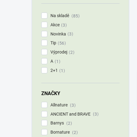
í
p
Na skladě
85
a
Akce
n
3
e
Novinka
3
l
Tip
56
Výprodej
2
A
1
2+1
1
ZNAČKY
Allnature
3
ANCIENT and BRAVE
3
Barnys
2
Bornature
2