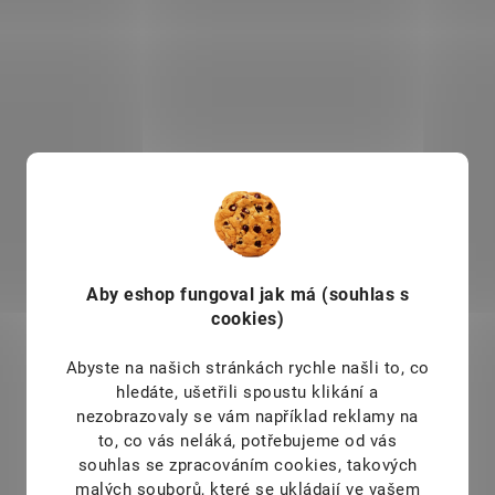
SKLADEM
S
(1 KS)
Bylinkový sirup
Energy Renol 30 
Jitrocel+Echinacea
459 Kč
extra silný s medem
/ ks
medem a vitamínem C
139 Kč
/ ks
Do košíku
325 g
Do košíku
Bylinný koncentrát s jehl
vrbovkou a lopuchem p
Produkt vyroben z kvalitního
podporu normální funk
českého medu se zvýšeným
močových cest, ledvin,
Aby eshop
fungoval jak má (souhlas s
podílem vitamínu C a
prostaty, kloubů a pok
cookies)
bylinných výtažků z bylin
jitrocele a echinacea. Výrobek
Abyste na našich stránkách rychle našli to, co
je zcela bez konzervačních
hledáte, ušetřili spoustu klikání a
látek.
nezobrazovaly se vám například reklamy na
to, co vás neláká, potřebujeme od vás
souhlas se zpracováním cookies, takových
malých souborů, které se ukládají ve vašem
SAD10829
S