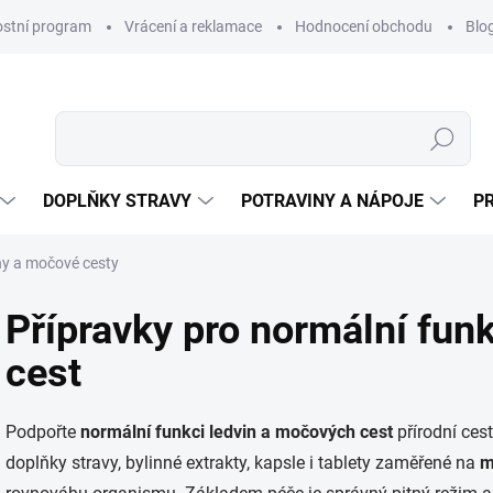
ostní program
Vrácení a reklamace
Hodnocení obchodu
Blo
Hledat
DOPLŇKY STRAVY
POTRAVINY A NÁPOJE
P
ny a močové cesty
Přípravky pro normální fun
cest
Podpořte
normální funkci ledvin a močových cest
přírodní ces
doplňky stravy, bylinné extrakty, kapsle i tablety zaměřené na
m