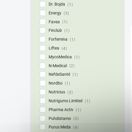
Dr. Bojda
1
Energy
3
Favea
1
Finclub
1
Forfemina
1
Liftea
4
MycoMedica
1
N-Medical
2
NefdeSanté
1
Nordbo
1
Nutricius
3
Nutrigums Limited
1
Pharma Activ
1
Puhdistamo
3
Purus Meda
4