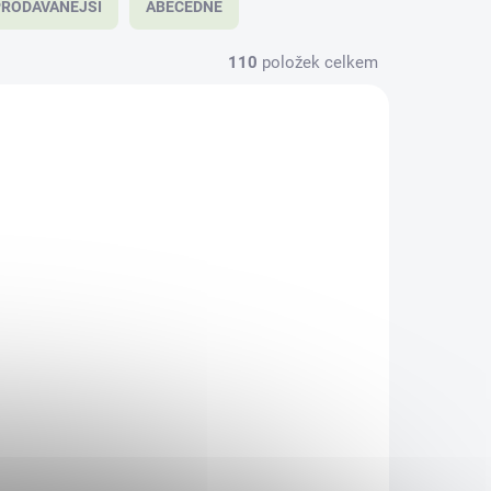
RODÁVANĚJŠÍ
ABECEDNĚ
110
položek celkem
D11255
SAD9143
KLADEM
SKLADEM
(10 KS)
(3 KS)
a
Bio čerstvá rostlinná
g
šťáva Schoenenberger
- Bříza 200 ml
149 Kč
/ ks