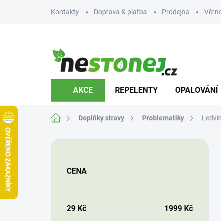
Přejít
Kontakty
Doprava & platba
Prodejna
Věrn
na
obsah
AKCE
REPELENTY
OPALOVÁNÍ
Domů
Doplňky stravy
Problematiky
Ledvi
P
o
s
CENA
t
r
a
n
29
Kč
1999
Kč
n