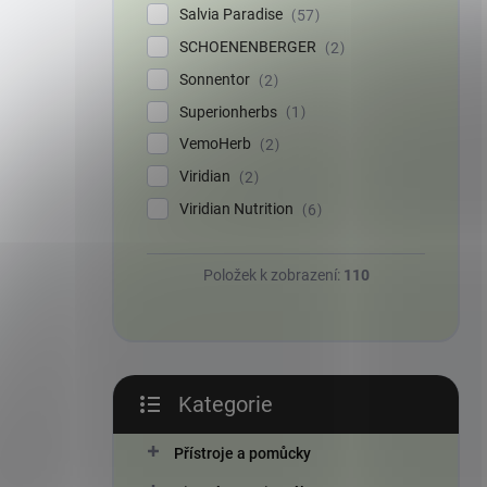
Salvia Paradise
57
SCHOENENBERGER
2
Sonnentor
2
Superionherbs
1
VemoHerb
2
Viridian
2
Viridian Nutrition
6
Položek k zobrazení:
110
Kategorie
Přeskočit
kategorie
Přístroje a pomůcky