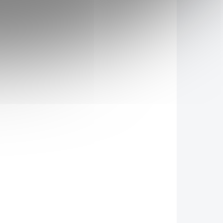
Do košíku
URO –
e D –
Přípravek URO – AKUT
zitivně
obsahuje v jedné tabletě
trojí
a
750mg D – Manosy a 144mg
ci. Při
25% brusinkového extraktu,
 URO –
což odpovídá 8600 mg
nosa v
čerstvých plodů brusinek.
lučuje
 kde se
kterií
2851
2850
ledně je
la ven.
astějším
očových