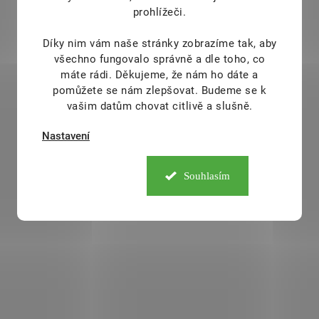
prohlížeči.
Díky nim vám naše stránky zobrazíme tak, aby
všechno fungovalo správně a dle toho, co
máte rádi.
Děkujeme, že nám ho dáte a
pomůžete se nám zlepšovat. Budeme se k
vašim datům chovat citlivě a slušně.
SKLADEM
S
Nastavení
(>10 KS)
Liftea Dýně a
Liftea Kurkumin 3
Souhlasím
lichořeřišnice 30 tob.
179 Kč
/ ks
139 Kč
/ ks
Do košíku
Do košíku
Kurkumin pro správné 
Na močové cesty. Po porodu,
a zdravá játra. Ob
v období menopauzy nebo při
extrakt z kurkumy – 
fyzicky náročné práci si váš
kurkuminoidů. Přis
močový měchýř zaslouží ještě