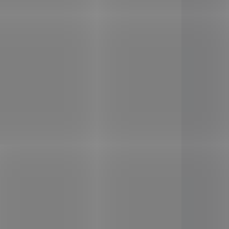
KLADEM
SKLADEM
(2 KS)
(10 KS)
ml
Liftea Bylinky na
odvodnění Forte 30
tob.
119 Kč
/ ks
icí,
Do košíku
ro
ce
Doplněk stravy Liftea Bylinky
na odvodnění forte je
ožky.
kombinací čtyř účinných
bylin, které podporují
fungování močových cest a
přispívají k vylučování
přebytečných tekutin z těla.
Obsahuje extrakt z jalovce,
kopřivy, petržele a břízy.
AD7335
102837