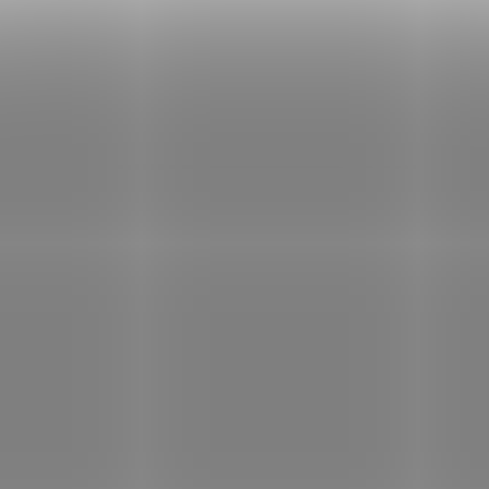
Do košíku
Do košíku
Lichořeřišnice větší je rostlina
Třezalka neboli také ča
původem z oblasti And v Jižní
krevníček, svatojánská 
Americe. V Evropě ji však
bylina sv. Jana či prost
známe už od roku 1684 díky
má příznivý vliv na psy
zámořským plavbám a
stav a emoční rovnová
objevům. Po dlouhá staletí je
Podporuje funkci žlučn
tato významná rostlina
prospívá pokožce. Díky
využívána především k léčbě
obsahu hypericinu naví
zánětů, spojených s
pomáhá potlačovat př
SAD248
onemocněním dýchacích cest
poruchy spánku. Podpo
a akutními i chronickými
také normální fu...
zánět...