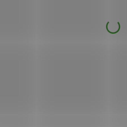
správnému trávení a č
o něco větší péči než obvykle.
jater i kardiovask
Správnou funkci močových
soustavy.
cest podporuje například
štýrská dýně. Výtažek z jejích
Má příznivý v
semen v kombinaci
dobrý stav kloub
10164
s lichořeřišnicí, lecitinem a
i pokožky
inulinem z kořene čekany
Podporuje im
přináší doplněk stravy Liftea
systém
Dýně a lichořeřišnice.
Kombinace extraktu ze
semen štýrské dýně,
lichořeřišnice a inulinu z
SKLADEM
S
kořene čekanky
(6 KS)
Dýně má příznivý vliv na
Nutricius URO -
Nutricius URO –
správnou funkci
Brusinky 60 tbl.
Manosa 40 tbl.
močových cest a
prostaty
119 Kč
159 Kč
/ ks
/ ks