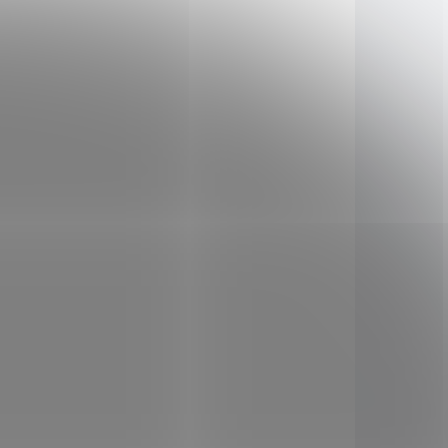
Do košíku
rovník,
SCHOENENBERGER® BIO
bylina,
Čerstvá rostlinná štáva –
řelenec,
Bříza podporující správnou
chický
činnost močových cest, ale i
hu.
ledvin. Užívá se jako prevence
íku a
před močovými kameny a má
pozitivní vliv na kloubní
c
onemocnění.
ípadné
AKCE
2464
SAD7332
ruje