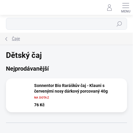
Přejít
na
obsah
Hledat
Čaje
Dětský čaj
Nejprodávanější
Sonnentor Bio Raráškův čaj - Klauni s
červenými nosy dárkový porcovaný 40g
NA DOTAZ
76 Kč
Ř