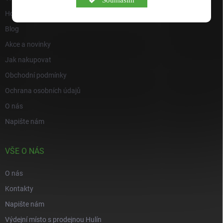
Hodnocení obchodu
Blog
Akce a novinky
Jak nakupovat
Obchodní podmínky
Ochrana osobních údajů
O nás
Napište nám
VŠE O NÁS
O nás
Kontakty
Napište nám
Výdejní místo s prodejnou Hulín