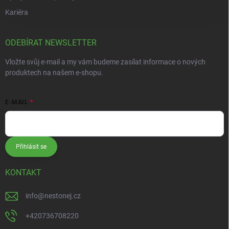
Kariéra
ODEBÍRAT NEWSLETTER
Vložte svůj e-mail a my vám budeme zasílat informace o nových
produktech na našem e-shopu.
E-MAIL
Přihlásit se
KONTAKT
info
@
nestonej.cz
+420736708220