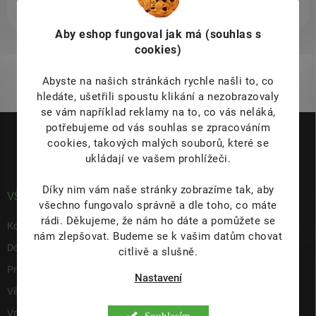
Aby eshop
fungoval jak má (souhlas s
cookies)
1
položek celkem
O
v
Abyste na našich stránkách rychle našli to, co
l
á
hledáte, ušetřili spoustu klikání a nezobrazovaly
d
se vám například reklamy na to, co vás neláká,
Z
a
potřebujeme od vás souhlas se zpracováním
á
c
cookies, takových malých souborů, které se
p
í
ukládají ve vašem prohlížeči.
p
a
r
t
v
Díky nim vám naše stránky zobrazíme tak, aby
í
VŠE O NÁKUPU
k
všechno fungovalo správně a dle toho, co máte
y
rádi.
Děkujeme, že nám ho dáte a pomůžete se
Kontakty
v
nám zlepšovat. Budeme se k vašim datům chovat
ý
Doprava & platba
citlivě a slušně.
p
i
Prodejna
Nastavení
s
Věrnostní program
u
Vrácení a reklamace
Souhlasím