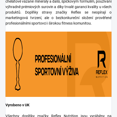
chelátově vázané minerály a další, špičkovým formulím, používání
výhradně prémiových surovin a díky trvalé garanci kvality u všech
produktů. Doplňky stravy značky Reflex se neopírají o
marketingová tvrzení, ale o bezkonkureční složení prověřené
profesionálními sportovci i širokou fitness komunitou.
Vyrobeno v UK
Všechny doplňky značky Reflex Nutrition jsou vyráběny na