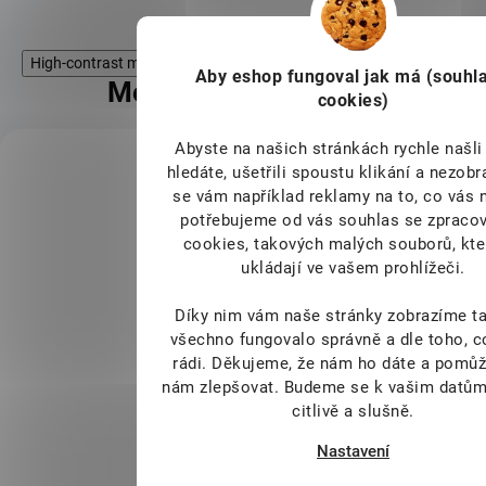
High-contrast mode
Aby eshop
fungoval jak má (souhla
Mohlo by Vás zajímat
cookies)
Abyste na našich stránkách rychle našli 
KÓD:
TIP
FOR16017
hledáte, ušetřili spoustu klikání a nezob
se vám například reklamy na to, co vás 
potřebujeme od vás souhlas se zpraco
cookies, takových malých souborů, kte
ukládají ve vašem prohlížeči.
Díky nim vám naše stránky zobrazíme ta
všechno fungovalo správně a dle toho, 
rádi.
Děkujeme, že nám ho dáte a pomůž
nám zlepšovat. Budeme se k vašim datům
BCAA 2:1:1 500 g
citlivě a slušně.
pomeranč
Nastavení
DOSTUPNÉ DO 1
799 Kč
DNE