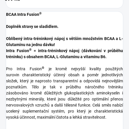
®
BCAA Intra Fusion
Doplněk stravy se sladidlem.
Oblíbený intra-tréninkový nápoj s větším množstvím BCAA a L-
Glutaminu na jednu dávku!
®
Intra Fusion
= intra-tréninkový nápoj (dávkování v průběhu
tréninku) s obsahem BCAA, L-Glutaminu a vitamínu B6.
®
Pro Intra Fusion
je kromě nejvyšší kvality použitých
surovin charakteristický účinný obsah a poměr jednotlivých
složek, který je naprosto transparentní a odpovídá nejnovějším
poznatkům. Tělo je tak v průběhu náročného tréninku
zásobováno kromě důležitých glukoplastických aminokyselin i
nezbytnými minerály, které jsou důležité pro optimální přenos
nervosvalových vzruchů a další tělesné funkce. Celá směs nabízí
ucelený suplementační systém, pro který je charakteristická
vysoká účinnost, maximální čistota a lehká stravitelnost.