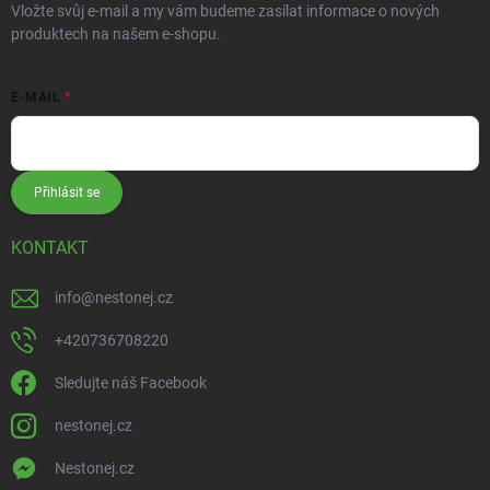
Vložte svůj e-mail a my vám budeme zasílat informace o nových
produktech na našem e-shopu.
E-MAIL
Přihlásit se
KONTAKT
info
@
nestonej.cz
+420736708220
Sledujte náš Facebook
nestonej.cz
Nestonej.cz