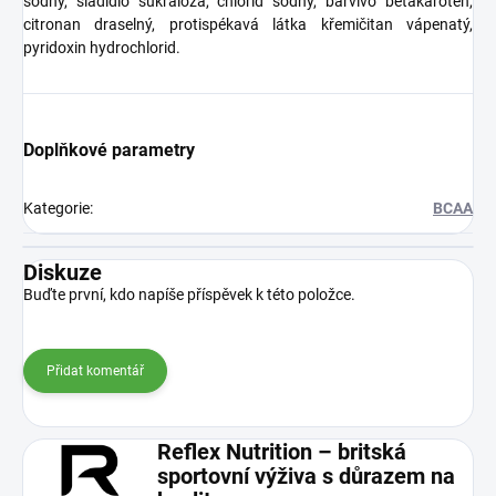
sodný, sladidlo sukralóza, chlorid sodný, barvivo betakaroten,
citronan draselný, protispékavá látka křemičitan vápenatý,
pyridoxin hydrochlorid.
Doplňkové parametry
Kategorie
:
BCAA
Diskuze
Buďte první, kdo napíše příspěvek k této položce.
Přidat komentář
Reflex Nutrition – britská
sportovní výživa s důrazem na