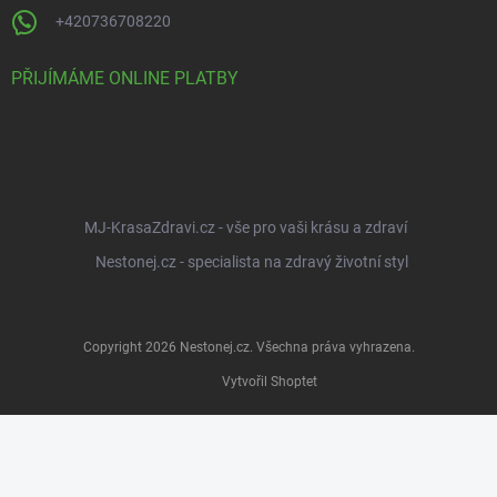
+420736708220
PŘIJÍMÁME ONLINE PLATBY
MJ-KrasaZdravi.cz - vše pro vaši krásu a zdraví
Nestonej.cz - specialista na zdravý životní styl
Copyright 2026
Nestonej.cz
. Všechna práva vyhrazena.
Vytvořil Shoptet