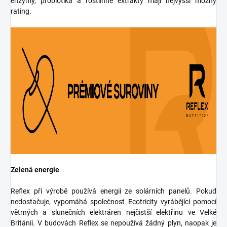
enzymy, probiotika a rostlinné extrakty mají nejvyšší možný
rating.
Zelená energie
Reflex při výrobě používá energii ze solárních panelů. Pokud
nedostačuje, vypomáhá společnost Ecotricity vyrábějící pomocí
větrných a slunečních elektráren nejčistší elektřinu ve Velké
Británii. V budovách Reflex se nepoužívá žádný plyn, naopak je