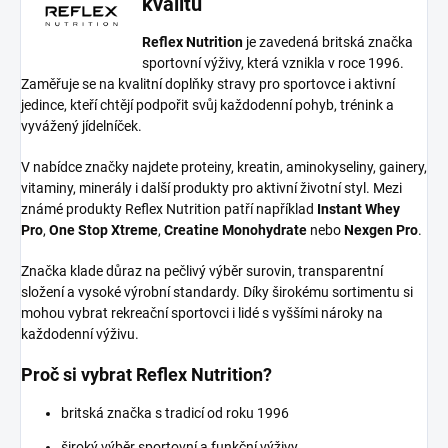
kvalitu
Reflex Nutrition
je zavedená britská značka
sportovní výživy, která vznikla v roce 1996.
Zaměřuje se na kvalitní doplňky stravy pro sportovce i aktivní
jedince, kteří chtějí podpořit svůj každodenní pohyb, trénink a
vyvážený jídelníček.
V nabídce značky najdete proteiny, kreatin, aminokyseliny, gainery,
vitaminy, minerály i další produkty pro aktivní životní styl. Mezi
známé produkty Reflex Nutrition patří například
Instant Whey
Pro
,
One Stop Xtreme
,
Creatine Monohydrate
nebo
Nexgen Pro
.
Značka klade důraz na pečlivý výběr surovin, transparentní
složení a vysoké výrobní standardy. Díky širokému sortimentu si
mohou vybrat rekreační sportovci i lidé s vyššími nároky na
každodenní výživu.
Proč si vybrat Reflex Nutrition?
britská značka s tradicí od roku 1996
široký výběr sportovní a funkční výživy