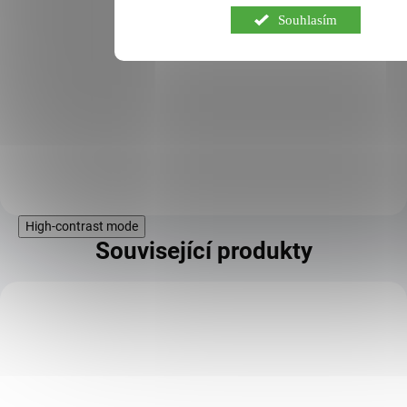
PURE BCAA 2:1:1 BCAA 2:1:1 –
Souhlasím
větvené aminokyseliny získané
fermentační technologií, to vše
bez použití umělých sladidel.
Směs aminokyselin nejvyšší kvality
obsahuje všechny tři větven&eac...
Detail
High-contrast mode
Související produkty
KÓD:
TOP9882