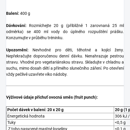
Balení:
400 g
Dávkování:
Rozmíchejte 20 g (přibližně 1 zarovnaná 25 ml
odměrka) se 400 ml vody do úplného rozpuštění prášku.
Konzumujte v průběhu tréninku.
Upozornění:
Nevhodné pro děti, těhotné a kojící ženy.
Nepřekračujte doporučenou denní dávku. Nenahrazuje pestrou
stravu. Vhodné pro vegetariánskou stravu. Skladujte v chladnu a
suchu, mimo dosah dětí a přímého slunečního záření. Po otevření
vždy pečlivě uzavřete víko nádoby.
Výživové údaje příchuť ovocná směs (fruit punch):
Počet dávek v balení: 20 x 20 g
20 g (1 
Energetická hodnota
306 kJ /
Tuky
<0,5 g
Z toho nasycené mastné kyseliny
<0,1 g