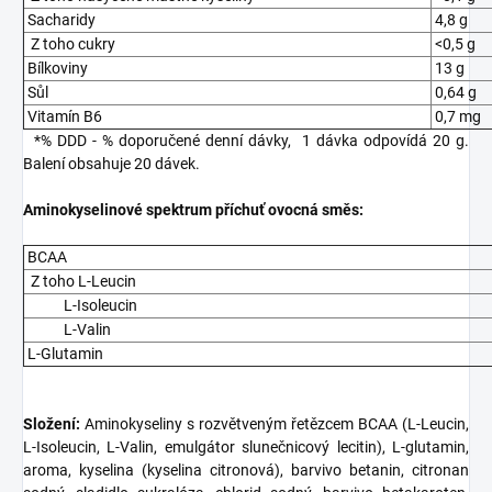
Sacharidy
4,8 g
Z toho cukry
<0,5 g
Bílkoviny
13 g
Sůl
0,64 g
Vitamín B6
0,7 mg
*% DDD - % doporučené denní dávky, 1 dávka odpovídá 20 g.
Balení obsahuje 20 dávek.
Aminokyselinové spektrum příchuť ovocná směs:
BCAA
Z toho
L-Leucin
L-Isoleucin
L-Valin
L-Glutamin
Složení:
Aminokyseliny s rozvětveným řetězcem BCAA (L-Leucin,
L-Isoleucin, L-Valin, emulgátor slunečnicový lecitin), L-glutamin,
aroma, kyselina (kyselina citronová), barvivo betanin, citronan