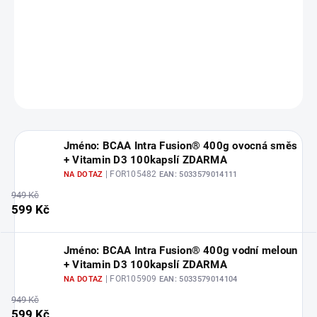
BCAA Intra Fusion® Oblíbený intra-tréninkový nápoj v inovované
podobě poprvé se ZMA a větším množstvím BCAA a L-Glutaminu
na jednu dávku! Intra Fusion® = intra-tréninkový nápoj (d&aac...
DETAILNÍ INFORMACE
ZEPTAT SE
HLÍDAT
Jméno: BCAA Intra Fusion® 400g ovocná směs
+ Vitamin D3 100kapslí ZDARMA
| FOR105482
NA DOTAZ
EAN:
5033579014111
949 Kč
599 Kč
Jméno: BCAA Intra Fusion® 400g vodní meloun
+ Vitamin D3 100kapslí ZDARMA
| FOR105909
NA DOTAZ
EAN:
5033579014104
949 Kč
599 Kč