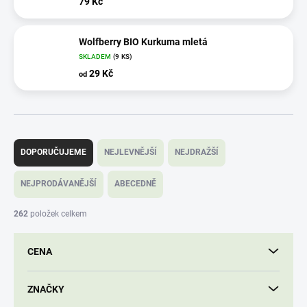
79 Kč
Wolfberry BIO Kurkuma mletá
SKLADEM
(9 KS)
29 Kč
od
Ř
a
DOPORUČUJEME
NEJLEVNĚJŠÍ
NEJDRAŽŠÍ
z
e
NEJPRODÁVANĚJŠÍ
ABECEDNĚ
n
í
262
položek celkem
p
r
CENA
o
d
u
ZNAČKY
k