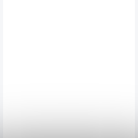
39 Kč
/ ks
Do košíku
Skořice je sušená kůra tropického stromu skořicovníku
(Cinnamomum verum). Toto lehce nasládlé a lahodně voňavé koření
se používá nejen k přípravě svařeného vína a do sladkého pečiva, ale
také se výborně hodí pro speciality asijské a arabské kuchyně.
Složení: 100 % skořice mletá Cassia BIO.Obs...
N6709_9946