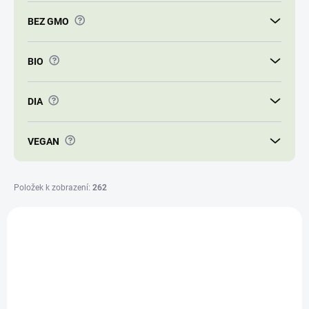
t
?
BEZ GMO
ů
?
BIO
?
DIA
?
VEGAN
Položek k zobrazení:
262
V
ý
ALL-10982 V
p
i
s
p
r