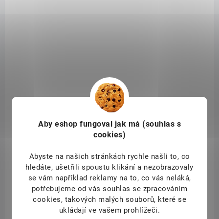
SKLADEM
(4 KS)
ArcEnCiel Omáčky k sýrům (Salse Dolci per
Formaggi 3x40g) 120 g
169 Kč
/ ks
Do košíku
Set delikátních omáček k sýrům
obsahuje tři chuťově vyvážené
Aby eshop
fungoval jak má (souhlas s
speciality – sladkou cibulovou omáčku, fíkovou hořčičnou a červenou
cookies)
chilli omáčku. Každá z nich skvěle doplní různé druhy sýrů a dodá
servírování gurmánský charakter.
Abyste na našich stránkách rychle našli to, co
hledáte, ušetřili spoustu klikání a nezobrazovaly
se vám například reklamy na to, co vás neláká,
potřebujeme od vás souhlas se zpracováním
cookies, takových malých souborů, které se
ukládají ve vašem prohlížeči.
SAD2547