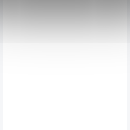
Zeleninový vývar je vhodný při přípravě polévek, omáček či zeleniny.
Neobsahuje glutamát.
SAD8574