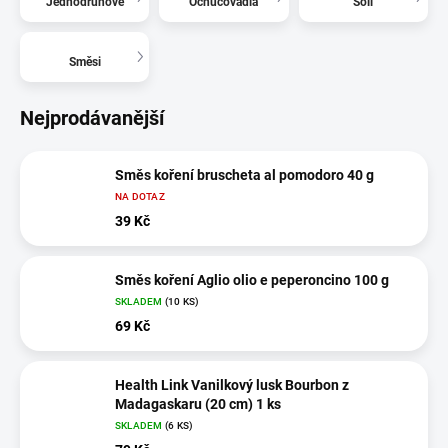
Jednodruhové
Ochucovadla
Soli
Směsi
Nejprodávanější
Směs koření bruscheta al pomodoro 40 g
NA DOTAZ
39 Kč
Směs koření Aglio olio e peperoncino 100 g
SKLADEM
(10 KS)
69 Kč
Health Link Vanilkový lusk Bourbon z
Madagaskaru (20 cm) 1 ks
SKLADEM
(6 KS)