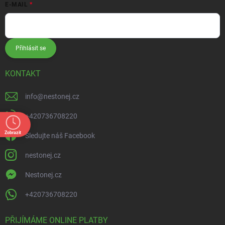
E-MAIL
Přihlásit se
KONTAKT
info
@
nestonej.cz
+420736708220
Zobrazit
Sledujte náš Facebook
nestonej.cz
Nestonej.cz
+420736708220
PŘIJÍMÁME ONLINE PLATBY