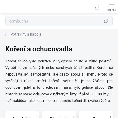
Přejít
na
obsah
Hledat
Potraviny a nápoje
Koření a ochucovadla
Koření se obvykle používá k vylepšení chutě a vůně pokrmů.
Vyrábí se ze sušených nebo čerstvých částí rostlin. Koření se
nepoužívá jen samostatně, ale často spolu s jinými. Proto se
vyrábějí i různé směsi koření. Nejčastěji je používáme pro
dochucení jídel a to úředevším masa, ryb, gůláše atpod. Dle
historie se maso ochucovalo některými listy již před 50 000 lety. V
naší nabídce naleznete mnoho chutného koření dle svého výběru.