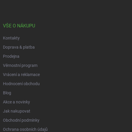
v
n
p
k
í
a
y
t
v
ý
í
VŠE O NÁKUPU
p
i
Kontakty
s
u
Doprava & platba
Prodejna
Věrnostní program
Vrácení a reklamace
Hodnocení obchodu
Blog
Akce a novinky
Jak nakupovat
Obchodní podmínky
Ochrana osobních údajů