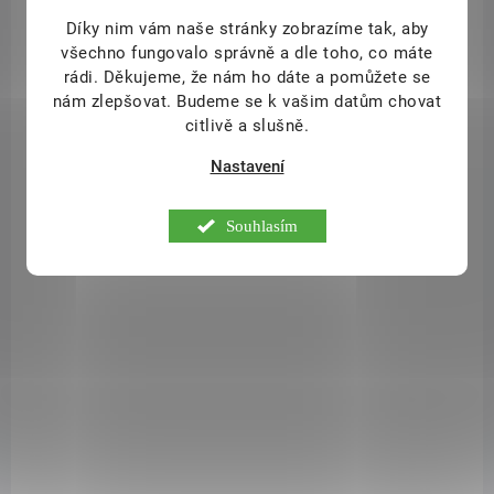
Díky nim vám naše stránky zobrazíme tak, aby
všechno fungovalo správně a dle toho, co máte
rádi.
Děkujeme, že nám ho dáte a pomůžete se
nám zlepšovat. Budeme se k vašim datům chovat
citlivě a slušně.
Nastavení
Souhlasím
SKLADEM
(2 KS)
Bio Bujón zeleninový vývar v prášku 125 g sklo
53 Kč
/ ks
Do košíku
BIO Zeleninový bujón v prášku Velmi chutný a praktický zeleninový
vývar v prášku, vyroben z pečlivě vybraných ekologických surovin.