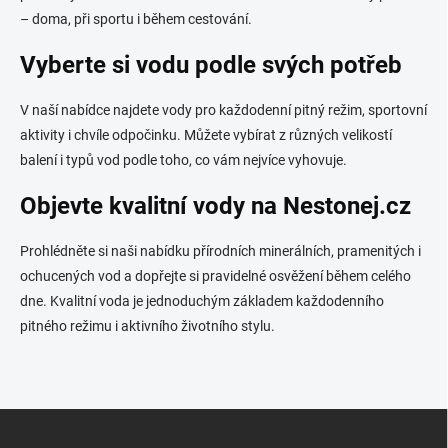
– doma, při sportu i během cestování.
Vyberte si vodu podle svých potřeb
V naší nabídce najdete vody pro každodenní pitný režim, sportovní
aktivity i chvíle odpočinku. Můžete vybírat z různých velikostí
balení i typů vod podle toho, co vám nejvíce vyhovuje.
Objevte kvalitní vody na Nestonej.cz
Prohlédněte si naši nabídku přírodních minerálních, pramenitých i
ochucených vod a dopřejte si pravidelné osvěžení během celého
dne. Kvalitní voda je jednoduchým základem každodenního
pitného režimu i aktivního životního stylu.
Z
á