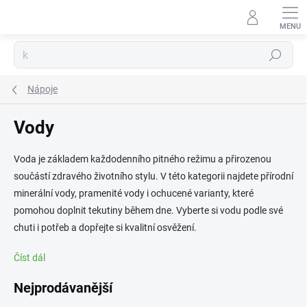
Přejít
na
obsah
Hledat
Nápoje
Vody
Voda je základem každodenního pitného režimu a přirozenou
součástí zdravého životního stylu. V této kategorii najdete přírodní
minerální vody, pramenité vody i ochucené varianty, které
pomohou doplnit tekutiny během dne. Vyberte si vodu podle své
chuti i potřeb a dopřejte si kvalitní osvěžení.
Číst dál
Nejprodávanější