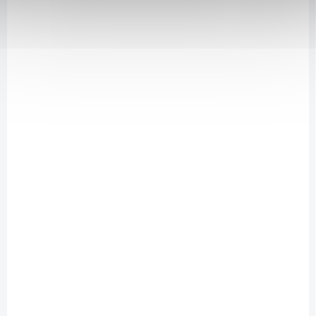
NA DOTAZ
Funkční voda Vitality limetka - máta 500 ml
24 Kč
/ ks
Detail
Nesycený nealkoholický nápoj s nízkou energetickou hodnotou s
příchutí limetky a máty a přidaným L-karnitinem, zinkem a vitamínem
B6. Zdroj vitamínu a minerálu: vitamínu B6 a zinku. Zinek přispívá k
normálnímu metabolismu mastných kyselin.