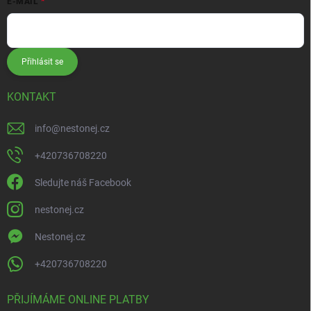
E-MAIL
Přihlásit se
KONTAKT
info
@
nestonej.cz
+420736708220
Sledujte náš Facebook
nestonej.cz
Nestonej.cz
+420736708220
PŘIJÍMÁME ONLINE PLATBY