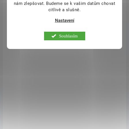
nám zlepšovat. Budeme se k vašim datům chovat
citlivě a slušně.
NA DOTAZ
Funkční voda Detox pomeranč - zázvor 500 ml
Nastavení
24 Kč
Souhlasím
/ ks
Detail
Nesycený nealkoholický nápoj s nízkou energetickou hodnotou s
příchutí pomeranče a zázvoru, s přidaným hořčíkem a třemi vitamíny.
Zdroj vitamínů a minerálů: niacinu, kyseliny pantothenové, vitamínu
B6 a hořčíku. Hořčík přispívá k elektrolytické rovnováze.
SAD10757