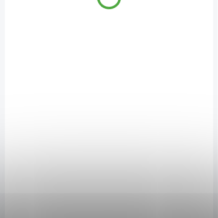
SAD10755
NA DOTAZ
Funkční voda Antistres hruška - levandule 500 ml
24 Kč
/ ks
Detail
Nesycený nealkoholický nápoj s nízkou energetickou hodnotou s