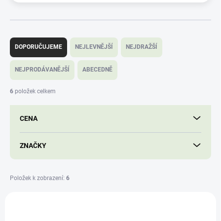
Ř
a
DOPORUČUJEME
NEJLEVNĚJŠÍ
NEJDRAŽŠÍ
z
e
NEJPRODÁVANĚJŠÍ
ABECEDNĚ
n
í
6
položek celkem
p
r
CENA
o
d
u
ZNAČKY
k
t
ů
Položek k zobrazení:
6
V
ý
SAD14348
p