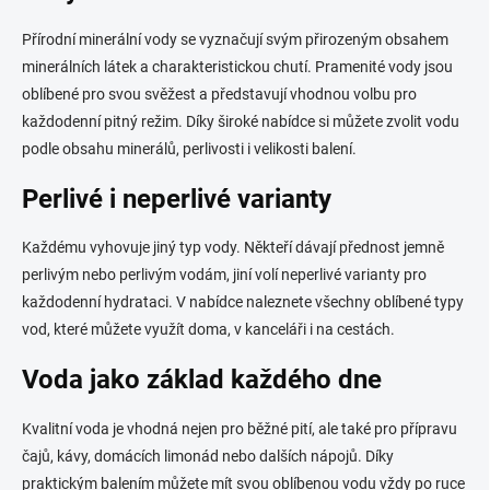
Přírodní minerální vody se vyznačují svým přirozeným obsahem
minerálních látek a charakteristickou chutí. Pramenité vody jsou
oblíbené pro svou svěžest a představují vhodnou volbu pro
každodenní pitný režim. Díky široké nabídce si můžete zvolit vodu
podle obsahu minerálů, perlivosti i velikosti balení.
Perlivé i neperlivé varianty
Každému vyhovuje jiný typ vody. Někteří dávají přednost jemně
perlivým nebo perlivým vodám, jiní volí neperlivé varianty pro
každodenní hydrataci. V nabídce naleznete všechny oblíbené typy
vod, které můžete využít doma, v kanceláři i na cestách.
Voda jako základ každého dne
Kvalitní voda je vhodná nejen pro běžné pití, ale také pro přípravu
čajů, kávy, domácích limonád nebo dalších nápojů. Díky
praktickým balením můžete mít svou oblíbenou vodu vždy po ruce