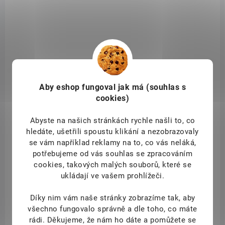
příchutí hrušky a levandule, obsahuje 3 vitamíny a hořčík. Zdroj
vitamínů a minerálů: vitamínu C, niacinu, kyseliny pantothenové,
vitamínu B6 a hořčíku. Vitamín C přispívá k ochraně buněk před
oxidativním stresem.
Aby eshop
fungoval jak má (souhlas s
SAD10756
cookies)
Abyste na našich stránkách rychle našli to, co
hledáte, ušetřili spoustu klikání a nezobrazovaly
se vám například reklamy na to, co vás neláká,
potřebujeme od vás souhlas se zpracováním
cookies, takových malých souborů, které se
ukládají ve vašem prohlížeči.
Díky nim vám naše stránky zobrazíme tak, aby
všechno fungovalo správně a dle toho, co máte
rádi.
Děkujeme, že nám ho dáte a pomůžete se