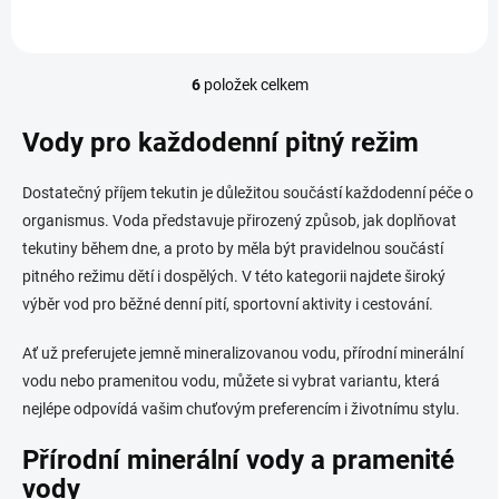
6
položek celkem
O
v
l
Vody pro každodenní pitný režim
á
d
Dostatečný příjem tekutin je důležitou součástí každodenní péče o
a
c
organismus. Voda představuje přirozený způsob, jak doplňovat
í
tekutiny během dne, a proto by měla být pravidelnou součástí
p
pitného režimu dětí i dospělých. V této kategorii najdete široký
r
v
výběr vod pro běžné denní pití, sportovní aktivity i cestování.
k
y
Ať už preferujete jemně mineralizovanou vodu, přírodní minerální
v
vodu nebo pramenitou vodu, můžete si vybrat variantu, která
ý
nejlépe odpovídá vašim chuťovým preferencím i životnímu stylu.
p
i
s
Přírodní minerální vody a pramenité
u
vody