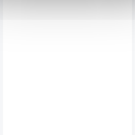
DOSTUPNÉ DO 1 DNE
Hairwonder Bezoplachový kondicionér pro posílení
vlasů 75 ml
329 Kč
/ ks
Do košíku
Pro každodenní použití.
39732