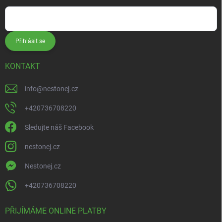
Přihlásit se
KONTAKT
info
@
nestonej.cz
+420736708220
Sledujte náš Facebook
nestonej.cz
Nestonej.cz
+420736708220
PŘIJÍMÁME ONLINE PLATBY