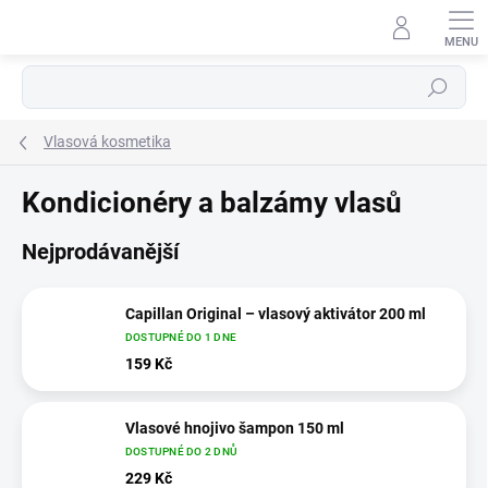
Přejít
na
obsah
Hledat
Vlasová kosmetika
Kondicionéry a balzámy vlasů
Nejprodávanější
Capillan Original – vlasový aktivátor 200 ml
DOSTUPNÉ DO 1 DNE
159 Kč
Vlasové hnojivo šampon 150 ml
DOSTUPNÉ DO 2 DNŮ
229 Kč