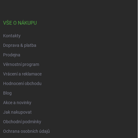
n
p
k
í
a
y
t
v
ý
í
VŠE O NÁKUPU
p
i
Kontakty
s
u
Doprava & platba
Prodejna
Věrnostní program
Vrácení a reklamace
Hodnocení obchodu
Blog
Akce a novinky
Jak nakupovat
Obchodní podmínky
Ochrana osobních údajů