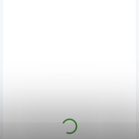
DOSTUPNÉ DO 1 DNE
Capillan Original – vlasový aktivátor 200 ml
159 Kč
/ ks
Do košíku
Capillan Original vlasový aktivátor
má silně
stimulující a posilující
účinky
, které jsou založeny na synergickém působení komplexu všech
účinných složek přípravku. Obsahuje komplex účinných látek
založený na bázi
vitamínů A a E
, které působí příznivě v regeneračních
procesech a dodávají vlasové pokožce pružnost a ochranu před
nežádoucími vlivy okolního prostředí.