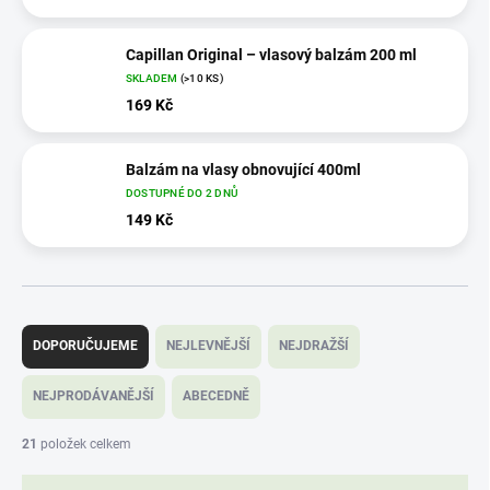
Capillan Original – vlasový balzám 200 ml
SKLADEM
(>10 KS)
169 Kč
Balzám na vlasy obnovující 400ml
DOSTUPNÉ DO 2 DNŮ
149 Kč
Ř
a
DOPORUČUJEME
NEJLEVNĚJŠÍ
NEJDRAŽŠÍ
z
e
NEJPRODÁVANĚJŠÍ
ABECEDNĚ
n
í
21
položek celkem
p
r