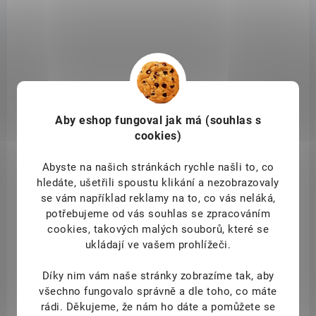
AKCE
FGR9864
Aby eshop
fungoval jak má (souhlas s
cookies)
Abyste na našich stránkách rychle našli to, co
hledáte, ušetřili spoustu klikání a nezobrazovaly
se vám například reklamy na to, co vás neláká,
potřebujeme od vás souhlas se zpracováním
cookies, takových malých souborů, které se
ukládají ve vašem prohlížeči.
DOSTUPNÉ DO 1 DNE
Díky nim vám naše stránky zobrazíme tak, aby
Capissan Original Duopack - jemný šampon a
všechno fungovalo správně a dle toho, co máte
balzám 200 ml + 200 ml
rádi.
Děkujeme, že nám ho dáte a pomůžete se