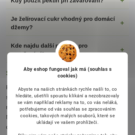
Kdy použít pektin při zavařování?
Je želírovací cukr vhodný pro domácí
džemy?
Kde najdu další potřeby pro
zavařování?
Aby eshop
fungoval jak má (souhlas s
Shrnutí
cookies)
Při domácím zavařování mohou kvalitní
Abyste na našich stránkách rychle našli to, co
hledáte, ušetřili spoustu klikání a nezobrazovaly
suroviny výrazně usnadnit přípravu džemů,
se vám například reklamy na to, co vás neláká,
marmelád i nakládané zeleniny. V nabídce
potřebujeme od vás souhlas se zpracováním
cookies, takových malých souborů, které se
Nestonej.cz najdete pektiny, agar i želírovací
ukládají ve vašem prohlížeči.
cukry pro různé způsoby zpracování ovoce a