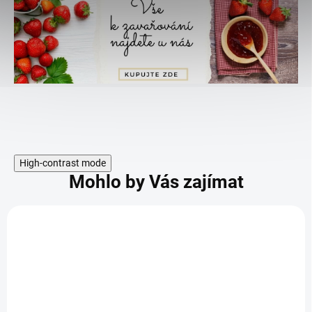
High-contrast mode
Mohlo by Vás zajímat
:
KÓD:
TIP
6
71053