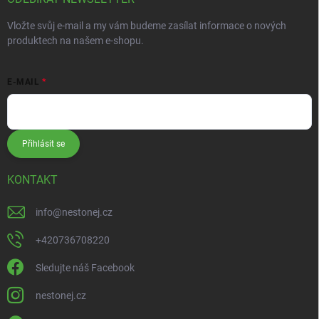
Vložte svůj e-mail a my vám budeme zasílat informace o nových
produktech na našem e-shopu.
E-MAIL
Přihlásit se
KONTAKT
info
@
nestonej.cz
+420736708220
Sledujte náš Facebook
nestonej.cz