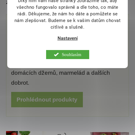
Díky nim vám naše stránky zobrazíme tak, aby
zeleniny.
všechno fungovalo správně a dle toho, co máte
rádi.
Děkujeme, že nám ho dáte a pomůžete se
nám zlepšovat. Budeme se k vašim datům chovat
citlivě a slušně.
Vyberte si potřeby pro domácí
zavařování
Nastavení
Prohlédněte si nabídku produktů pro
Souhlasím
zavařování a připravte se na sezónu
domácích džemů, marmelád a dalších
dobrot.
Prohlédnout produkty