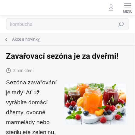
Přejít
na
obsah
Hledat
Akce a novinky
Zavařovací sezóna je za dveřmi!
3 min čtení
Sezóna zavařování
je tady! Ať už
vyrábíte domácí
džemy, ovocné
marmelády nebo
sterilujete zeleninu,