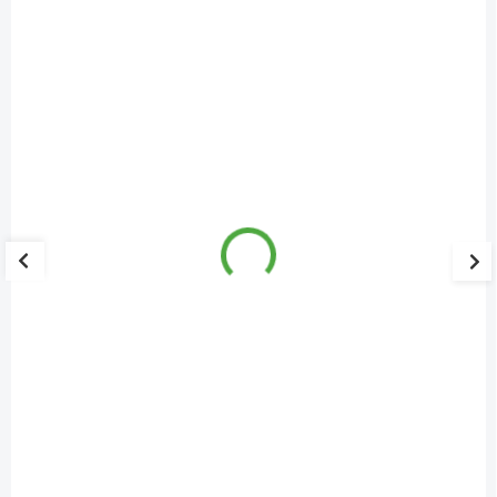
Grešík Citrusový pektin 70 g
100 Kč
84 Kč
SKLADEM
Citrusový pektin
je čistě přírodní pektin z citrusových plodů.
Citrusový pektin
je skvělé zahušťovalo pro výrobu domácích
marmelád, sirupů a džemů, které se nyní obejdou zcela bez
škodlivin!