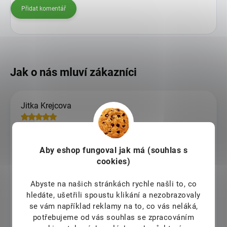
Přidat komentář
Jitka Krejcova
8.8.2026
Ludmila Vázlerová
Aby eshop
fungoval jak má (souhlas s
cookies)
8.8.2026
Abyste na našich stránkách rychle našli to, co
Marie Řehová
hledáte, ušetřili spoustu klikání a nezobrazovaly
se vám například reklamy na to, co vás neláká,
8.8.2026
potřebujeme od vás souhlas se zpracováním
doporučuji tento obchod, je rychlý a spolehlivý