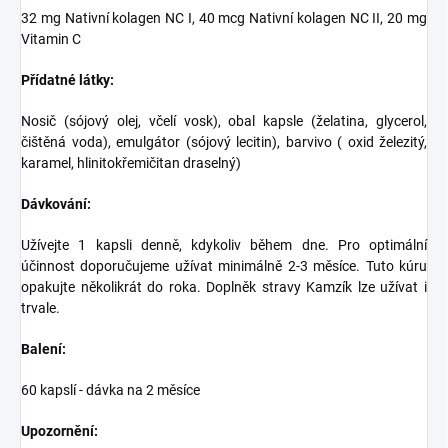
32 mg Nativní kolagen NC I, 40 mcg Nativní kolagen NC II, 20 mg
Vitamin C
Přídatné látky:
Nosič (sójový olej, včelí vosk), obal kapsle (želatina, glycerol,
čištěná voda), emulgátor (sójový lecitin), barvivo ( oxid železitý,
karamel, hlinitokřemičitan draselný)
Dávkování:
Užívejte 1 kapsli denně, kdykoliv během dne. Pro optimální
účinnost doporučujeme užívat minimálně 2-3 měsíce. Tuto kúru
opakujte několikrát do roka. Doplněk stravy Kamzík lze užívat i
trvale.
Balení:
60 kapslí - dávka na 2 měsíce
Upozornění: