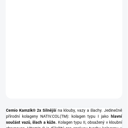
MOŽNOSTI
DORUČENÍ
−
+
Přidat do košíku
Cemio Kamzík® 2x Silnější
na klouby, vazy a šlachy. Jedinečné
přírodní kolageny NATIV.COL(TM): kolagen typu I jako
hlavní
součást vazů, šlach a kůže.
Kolagen typu II, obsažený v kloubní
chrupavce. Vitamin C je důležitý pro správou tvorbu kolagenu v
kloubních chrupavkách.
DETAILNÍ INFORMACE
ZEPTAT SE
HLÍDAT
Cemio Kamzík® 2x Silnější
na klouby, vazy a šlachy. Jedinečné
přírodní kolageny NATIV.COL(TM): kolagen typu I jako
hlavní
součást vazů, šlach a kůže.
Kolagen typu II, obsažený v kloubní