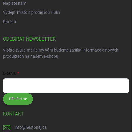
Napište nám
Výdejní místo s prodejnou Hulín
Kariéra
ODEBÍRAT NEWSLETTER
Vložte svůj e-mail a my vám budeme zasílat informace o nových
produktech na našem e-shopu.
E-MAIL
Přihlásit se
KONTAKT
info
@
nestonej.cz