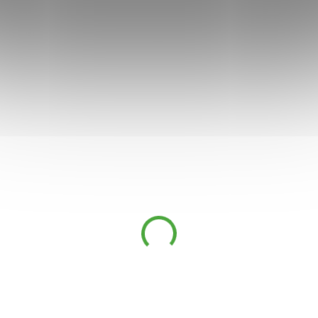
Cemio Kamzík 2x silnější
100 kapslí + 50 kapslí
779 Kč
SKLADEM
539 Kč
Cemio Kamzík 2 x silnější
je
doplněk stravy pro klouby, vazy a
šlachy
s novým, 2 x silnějším
složením a jedinečnou kombinací
přírodních kolagenů NATIV.COL™,
které si zachovávají svoji
biologickou aktivitu a vitamínem
C pro správnou tvorbu kolagenu v
kloubních chrupavkách.