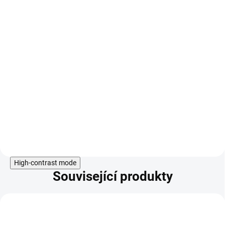
Do košíku
High-contrast mode
Související produkty
KÓD:
1+1
8467
AKCE