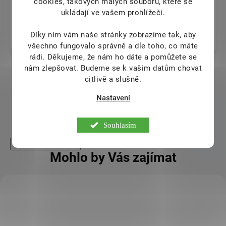
cookies, takových malých souborů, které se
ukládají ve vašem prohlížeči.
Veronika Fusková
Díky nim vám naše stránky zobrazíme tak, aby
7.8.2026
všechno fungovalo správně a dle toho, co máte
rádi.
Děkujeme, že nám ho dáte a pomůžete se
nám zlepšovat. Budeme se k vašim datům chovat
citlivě a slušně.
Zobrazit další hodnocení
Nastavení
Souhlasím
High-contrast mode
Mohlo by Vás zajímat
KÓD:
AKCE
101766