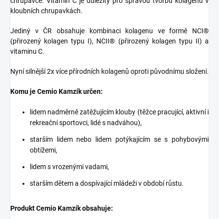
chrupavce. Vitamin C je důležitý pro správou tvorbu kolagenu v
kloubních chrupavkách.
Jediný v ČR obsahuje kombinaci kolagenu ve formě NCI®
(přirozený kolagen typu I), NCII® (přirozený kolagen typu II) a
vitaminu C.
Nyní silnější 2x více přírodních kolagenů oproti původnímu složení.
Komu je Cemio Kamzík určen:
lidem nadměrně zatěžujícím klouby (těžce pracující, aktivní i
rekreační sportovci, lidé s nadváhou),
starším lidem nebo lidem potýkajícím se s pohybovými
obtížemi,
lidem s vrozenými vadami,
starším dětem a dospívající mládeži v období růstu.
Produkt Cemio Kamzík obsahuje: