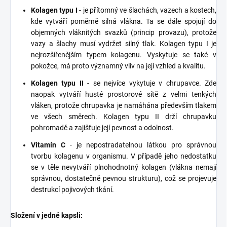
Kolagen typu I
- je přítomný ve šlachách, vazech a kostech,
kde vytváří poměrně silná vlákna. Ta se dále spojují do
objemných vláknitých svazků (princip provazu), protože
vazy a šlachy musí vydržet silný tlak. Kolagen typu I je
nejrozšířenějším typem kolagenu. Vyskytuje se také v
pokožce, má proto významný vliv na její vzhled a kvalitu.
Kolagen typu II
- se nejvíce vykytuje v chrupavce. Zde
naopak vytváří husté prostorové sítě z velmi tenkých
vláken, protože chrupavka je namáhána především tlakem
ve všech směrech. Kolagen typu II drží chrupavku
pohromadě a zajišťuje její pevnost a odolnost.
Vitamín C
- je nepostradatelnou látkou pro správnou
tvorbu kolagenu v organismu. V případě jeho nedostatku
se v těle nevytváří plnohodnotný kolagen (vlákna nemají
správnou, dostatečně pevnou strukturu), což se projevuje
destrukcí pojivových tkání.
Složení v jedné kapsli: