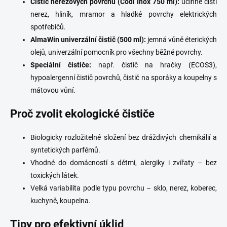
Čistič nerezových povrchů (Codi Inox 750 ml):
účinně čistí
nerez, hliník, mramor a hladké povrchy elektrických
spotřebičů.
AlmaWin univerzální čistič (500 ml):
jemná vůně éterických
olejů, univerzální pomocník pro všechny běžné povrchy.
Speciální čističe:
např. čistič na hračky (ECOS3),
hypoalergenní čistič povrchů, čistič na sporáky a koupelny s
mátovou vůní.
Proč zvolit ekologické čističe
Biologicky rozložitelné složení bez dráždivých chemikálií a
syntetických parfémů.
Vhodné do domácností s dětmi, alergiky i zvířaty – bez
toxických látek.
Velká variabilita podle typu povrchu – sklo, nerez, koberec,
kuchyně, koupelna.
Tipy pro efektivní úklid