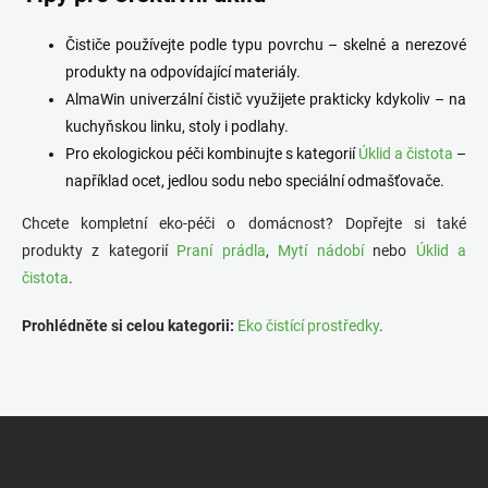
Čističe používejte podle typu povrchu – skelné a nerezové
produkty na odpovídající materiály.
AlmaWin univerzální čistič využijete prakticky kdykoliv – na
kuchyňskou linku, stoly i podlahy.
Pro ekologickou péči kombinujte s kategorií
Úklid a čistota
–
například ocet, jedlou sodu nebo speciální odmašťovače.
Chcete kompletní eko-péči o domácnost? Dopřejte si také
produkty z kategorií
Praní prádla
,
Mytí nádobí
nebo
Úklid a
čistota
.
Prohlédněte si celou kategorii:
Eko čistící prostředky
.
Z
á
p