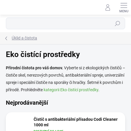
Přejít
na
obsah
Hledat
Úklid a čistota
Eko čistící prostředky
Přírodní čistota pro váš domov.
Vyberte si z ekologických čističů –
čističe skel, nerezových povrchů, antibakteriální spreje, univerzální
spreje i speciální čističe na sporáky či hračky. Šetrné k povrchům i
přírodě. Prohlédněte
kategorii Eko čistící prostředky
.
Nejprodávanější
Čistič s antibakteriální přísadou Codi Cleaner
1000 ml