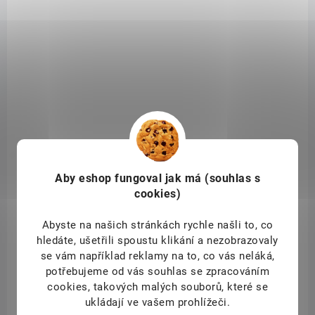
SKLADEM
(1 KS)
Aby eshop
fungoval jak má (souhlas s
Sonett Tekutý prostředek na nádobí a univerzální
cookies)
čistič - Sensitive 10000 ml
Abyste na našich stránkách rychle našli to, co
1 069 Kč
/ ks
Do košíku
hledáte, ušetřili spoustu klikání a nezobrazovaly
se vám například reklamy na to, co vás neláká,
Tekutý prostředek s univerzálním použitím - na nádobí, na čištění
potřebujeme od vás souhlas se zpracováním
kachliček a hladkých povrchů.
cookies, takových malých souborů, které se
ukládají ve vašem prohlížeči.