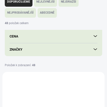
a
DOPORUČUJEME
NEJLEVNĚJŠÍ
NEJDRAŽŠÍ
z
e
NEJPRODÁVANĚJŠÍ
ABECEDNĚ
n
í
48
položek celkem
p
r
CENA
o
d
u
ZNAČKY
k
t
ů
Položek k zobrazení:
48
V
ý
3973
p
i
s
p
r