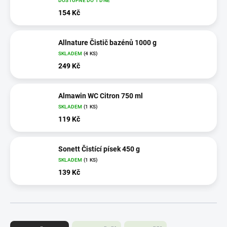
DOSTUPNÉ DO 1 DNE
154 Kč
Allnature Čistič bazénů 1000 g
SKLADEM
(4 KS)
249 Kč
Almawin WC Citron 750 ml
SKLADEM
(1 KS)
119 Kč
Sonett Čistící písek 450 g
SKLADEM
(1 KS)
139 Kč
Ř