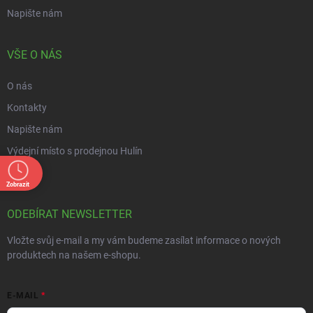
Napište nám
VŠE O NÁS
O nás
Kontakty
Napište nám
Výdejní místo s prodejnou Hulín
Kariéra
Zobrazit
ODEBÍRAT NEWSLETTER
Vložte svůj e-mail a my vám budeme zasílat informace o nových
produktech na našem e-shopu.
E-MAIL