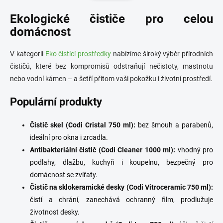
d
n
a
Ekologické čističe pro celou
k
c
o
í
domácnost
p
v
r
á
V kategorii
Eko čistící prostředky
nabízíme široký výběr přírodních
v
n
k
čističů, které bez kompromisů odstraňují nečistoty, mastnotu
í
y
nebo vodní kámen – a šetří přitom vaši pokožku i životní prostředí.
v
ý
Populární produkty
p
i
s
Čistič skel (Codi Cristal 750 ml):
bez šmouh a parabenů,
u
ideální pro okna i zrcadla.
Antibakteriální čistič (Codi Cleaner 1000 ml):
vhodný pro
podlahy, dlažbu, kuchyň i koupelnu, bezpečný pro
domácnost se zvířaty.
Čistič na sklokeramické desky (Codi Vitroceramic 750 ml):
čistí a chrání, zanechává ochranný film, prodlužuje
životnost desky.