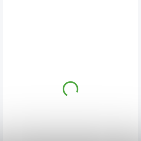
SKLADEM
(1 KS)
Sonett Čistící písek 450 g
139 Kč
/ ks
Do košíku
Mnohostraně využitelný v kuchyni i k čištění hygienický zařízení.
NC-GB3079