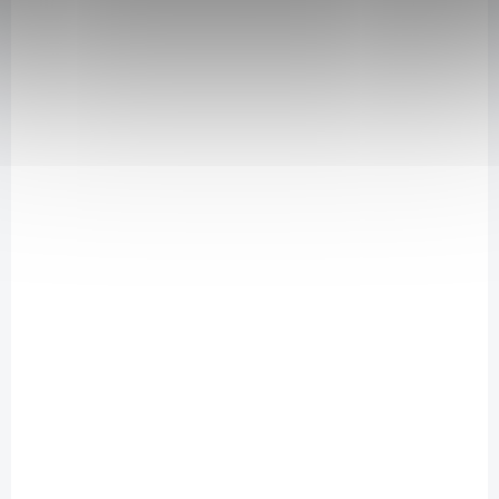
139 Kč
/ ks
Do košíku
Je vhodný na všechny hladké povrchy odolné vůči kyselinám.
SAD8367