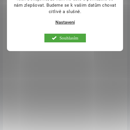
nám zlepšovat. Budeme se k vašim datům chovat
citlivě a slušně.
289 Kč
/ ks
Do košíku
Nastavení
Guarana+Zelená káva-kapsle 120 ks Wolfberry. Guarana je stimulant.
Její hlavní účinnou složkou je kofein. Dále obsahuje guaranin,
Souhlasím
teobromin a teofylin. Je rovněž zdrojem vitamínu C a vitamínů
skupiny B. Účinek guarany bývá oproti kávě šetrnější a dlouhodobější.
Přírodní extrakt ze zelených kávových bobů pak poskytuje tělu cenné
živiny, které se při pražení ztratí.
TIP
SPS1300