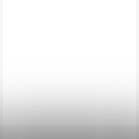
SKLADEM
(4 KS)
Wolfberry Ginkgo biloba (jinan dvoulaločný) kapsle
120 ks
289 Kč
/ ks
Do košíku
Ginkgo biloba (jinan dvoulaločný) je strom známý pro své léčivé
účinky: zlepšuje krevní oběh, podporuje kognitivní funkce, paměť a
soustředění, působí jako antioxidant. Ginkgo biloba je jedním z
nejstarších stromů na Zemi, jeho listy a semena se po tisíce let
používají v tradiční čínské medicíně.