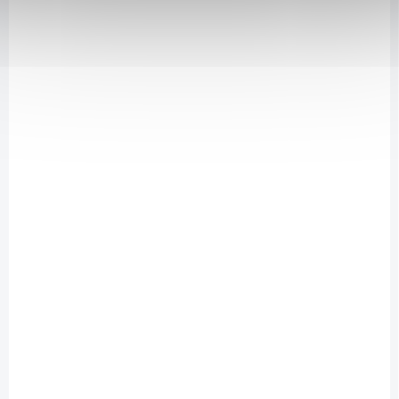
SKLADEM
(>10 KS)
Ginkgo biloba AF tinktura 50 ml
159 Kč
/ ks
Do košíku
Označení AF znamená Alcohol Free – přípravek s 0% obsahem
alkoholu. Při výrobě byla použita unikátní technologie
a několikanásobná extrakce. AF tinktury si zachovávají maximum
účinných látek, chuť a vůni použité byliny. Jinan dvoulaločný je
mohutný