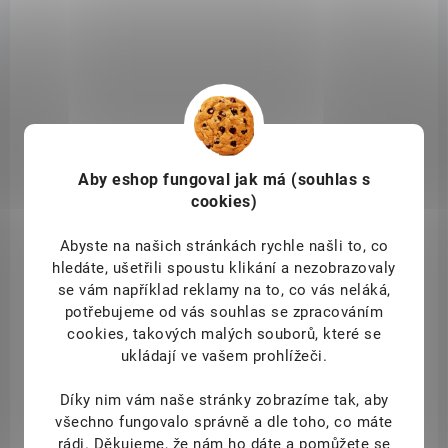
WLFPID_46369
Aby eshop
fungoval jak má (souhlas s
cookies)
Abyste na našich stránkách rychle našli to, co
hledáte, ušetřili spoustu klikání a nezobrazovaly
se vám například reklamy na to, co vás neláká,
potřebujeme od vás souhlas se zpracováním
cookies, takových malých souborů, které se
ukládají ve vašem prohlížeči.
Díky nim vám naše stránky zobrazíme tak, aby
SKLADEM
všechno fungovalo správně a dle toho, co máte
(2 KS)
rádi.
Děkujeme, že nám ho dáte a pomůžete se
Wolfberry Guarana+zelená káva kapsle 120 ks