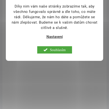
Díky nim vám naše stránky zobrazíme tak, aby
všechno fungovalo správně a dle toho, co máte
rádi.
Děkujeme, že nám ho dáte a pomůžete se
nám zlepšovat. Budeme se k vašim datům chovat
citlivě a slušně.
Nastavení
Souhlasím
SKLADEM
(4 KS)
Bio zelená čočka sterilovaná 400g
46 Kč
/ ks
Do košíku
Bio zelená čočka sterilovaná Zelená čočka ve slaném nálevu je ideální
pro chvíle, kdy potřebujeme mít rychle uvařeno. Hodí se například k
přípravě polévek (čočkové, zeleninové...), hutných salátů, zeleninových
směsí i jako příloha. Složení: bio zelená čočka voda mořská sůl
Obsah: 400 gZemě p...