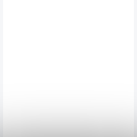
čas či chuť k dlouhému vaření. Podáváme je jako přílohu, do pokrmů
tex-mex kuchyně či jen tak s pečivem. Suroviny s * pocházejí z
kontrolovaného ekologického zemědělství. Složení: bílé fazole* 55 %,
voda, rajský protlak* 5 ...
SAD5346