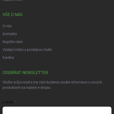
VŠE O NÁS
O nás
Kontakty
Napište nám
Výdejní místo s prodejnou Hulín
Kariéra
ODEBÍRAT NEWSLETTER
Vložte svůj e-mail a my vám budeme zasílat informace o nových
produktech na našem e-shopu.
E-MAIL