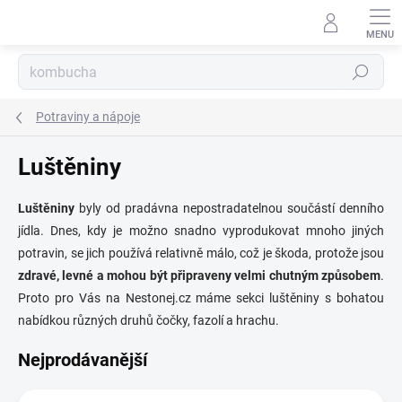
Přejít
na
obsah
Hledat
Potraviny a nápoje
Luštěniny
Luštěniny
byly od pradávna nepostradatelnou součástí denního
jídla. Dnes, kdy je možno snadno vyprodukovat mnoho jiných
potravin, se jich používá relativně málo, což je škoda, protože jsou
zdravé, levné a mohou být připraveny velmi chutným způsobem
.
Proto pro Vás na Nestonej.cz máme sekci luštěniny s bohatou
nabídkou různých druhů čočky, fazolí a hrachu.
Nejprodávanější