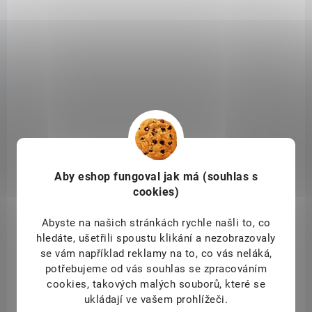
SKLADEM
(4 KS)
Bio směs luštěnin sterilová 400g
46 Kč
/ ks
Do košíku
Bio směs luštěnin sterilovaná Směs luštěnin ve slaném nálevu je
vynikajícím řešením pro ty, kterým vadí zdlouhavé namáčení a vaření
luštěnin. Tyto fazole není třeba namáčet a vařit, a proto se hodí k
rychlé a snadné přípravě pokrmů . Jsou výborné do polévek,
Aby eshop
fungoval jak má (souhlas s
zeleninových a masových směsí, mexi...
cookies)
Abyste na našich stránkách rychle našli to, co
hledáte, ušetřili spoustu klikání a nezobrazovaly
se vám například reklamy na to, co vás neláká,
SAD5345
potřebujeme od vás souhlas se zpracováním
cookies, takových malých souborů, které se
ukládají ve vašem prohlížeči.