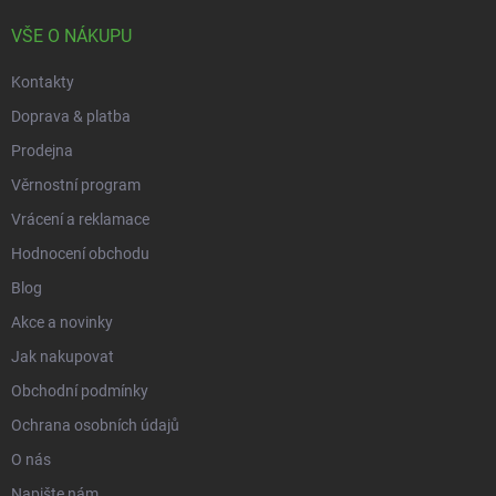
t
v
ý
í
VŠE O NÁKUPU
p
i
Kontakty
s
u
Doprava & platba
Prodejna
Věrnostní program
Vrácení a reklamace
Hodnocení obchodu
Blog
Akce a novinky
Jak nakupovat
Obchodní podmínky
Ochrana osobních údajů
O nás
Napište nám