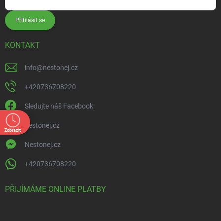
Přihlásit se
KONTAKT
info
@
nestonej.cz
+420736708220
Sledujte náš Facebook
nestonej.cz
Zobrazit
Nestonej.cz
+420736708220
PŘIJÍMÁME ONLINE PLATBY