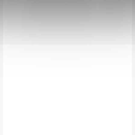
SAD16843
SKLADEM
(4 KS)
Čočka černá 300 g