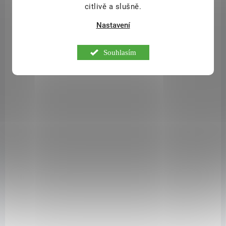
citlivě a slušně.
2 100 Kč
/ ks
Do košíku
Nastavení
Jedenáct mikrobiálních kultur, inulin a kyselina hyaluronová v jedné
kapsli pro promyšlenou každodenní rutinu.
Souhlasím
NOVINKA
NMDC_URO_NEO_100_TOB