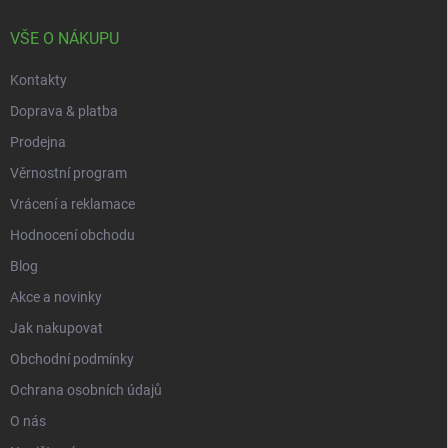
t
v
ý
í
VŠE O NÁKUPU
p
i
Kontakty
s
u
Doprava & platba
Prodejna
Věrnostní program
Vrácení a reklamace
Hodnocení obchodu
Blog
Akce a novinky
Jak nakupovat
Obchodní podmínky
Ochrana osobních údajů
O nás