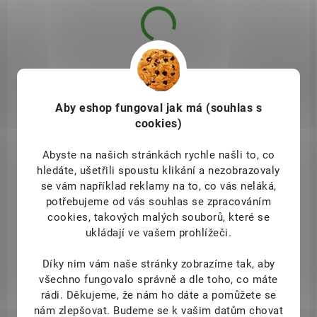
NOVINKA
NMDC_ANTIAGING_PROBIOTICS_60_TOB
ZDARMA
Aby eshop
fungoval jak má (souhlas s
cookies)
Abyste na našich stránkách rychle našli to, co
hledáte, ušetřili spoustu klikání a nezobrazovaly
se vám například reklamy na to, co vás neláká,
potřebujeme od vás souhlas se zpracováním
cookies, takových malých souborů, které se
ukládají ve vašem prohlížeči.
Díky nim vám naše stránky zobrazíme tak, aby
DOSTUPNÉ DO 2 DNŮ
všechno fungovalo správně a dle toho, co máte
N-Medical Antiaging Probiotics 60 tobolek
rádi.
Děkujeme, že nám ho dáte a pomůžete se
nám zlepšovat. Budeme se k vašim datům chovat