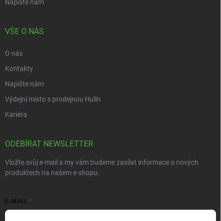
Napište nám
VŠE O NÁS
O nás
Kontakty
Napište nám
Výdejní místo s prodejnou Hulín
Kariéra
ODEBÍRAT NEWSLETTER
Vložte svůj e-mail a my vám budeme zasílat informace o nových
produktech na našem e-shopu.
E-MAIL