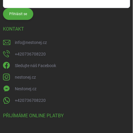
Přihlásit se
KONTAKT
info
@
nestonej.cz
+420736708220
Sledujte náš Facebook
nestonej.cz
Nestonej.cz
+420736708220
PŘIJÍMÁME ONLINE PLATBY