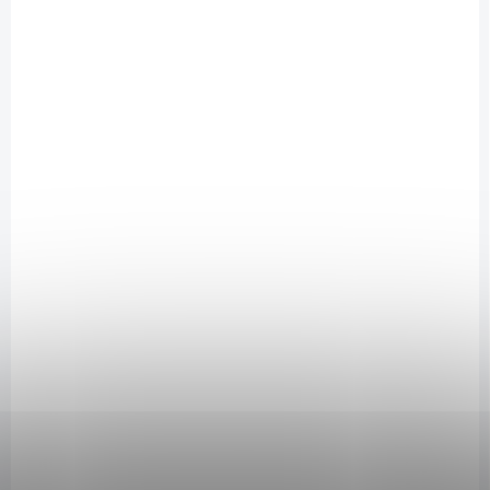
DOSTUPNÉ DO 2 DNŮ
N-Medical Antiaging Probiotics Cream 50 ml
1 300 Kč
/ ks
Do košíku
Komfortní pleťový krém s prebiotickým komplexem, fermentovanou
složkou, skvalanem a rostlinnými oleji.