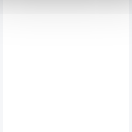
DOSTUPNÉ DO 2 DNŮ
Hyaluron N-Medical URO neo 100 tobolek
1 450 Kč
/ ks
Do košíku
Praktická kapsle s D-manózou, lichořeřišnicí, vrbovkou a kyselinou
hyaluronovou pro jednoduché užívání jednou denně.
NOVINKA
NMDC_URO_NEO_100ML