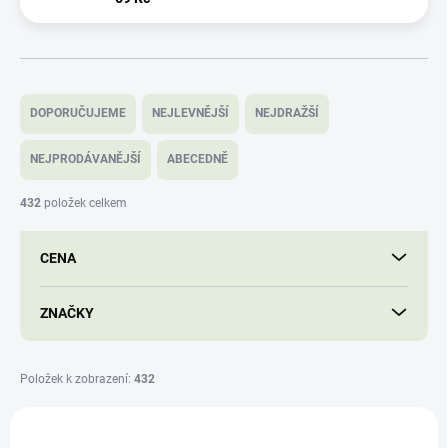
Ř
a
DOPORUČUJEME
NEJLEVNĚJŠÍ
NEJDRAŽŠÍ
z
e
NEJPRODÁVANĚJŠÍ
ABECEDNĚ
n
í
432
položek celkem
p
r
CENA
o
d
u
ZNAČKY
k
t
ů
Položek k zobrazení:
432
V
ý
NOVINKA
NMDC_TRI_ANTI_AGE_200_TOB