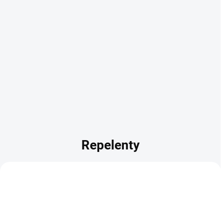
Repelenty
1+1
TIP
27-0080
27-IC-SPRAY-50
1 + 1
1+1
1 + 1