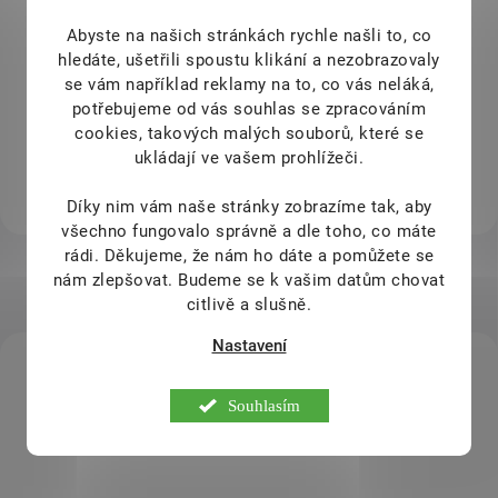
Kavkazské speciality bez
Představujeme vám
Jablečné
Registrováno
u Vegan
konzervantů, umělých barviv,
trubičky, zdravou alternativu k
Abyste na našich stránkách rychle našli to, co
Society
náhradních sladidel, ruční výroba.
nezdravým sladkostem
! Naše
hledáte, ušetřili spoustu klikání a nezobrazovaly
10% z výdělku investuje
Tenké plátky z ovoce zamotané
trubičky jsou vyrobeny pouze z
se vám například reklamy na to, co vás neláká,
značka Incognito® na
do dlouhé trubičky 40 cm. Známé
kvalitní jablečné dřeně, kokosu a
potřebujeme od vás souhlas se zpracováním
charitativní účely
také pod názvem
Lavaš
.
polevy. Pro výrobu používáme
cookies, takových malých souborů, které se
jablka
s ochrannou známkou
ukládají ve vašem prohlížeči.
SISPO, která pocházejí
z českých
sadů
. Díky
vysokému obsahu
Díky nim vám naše stránky zobrazíme tak, aby
vlákniny
vás naše trubičky
dlouhodobě zasytí a přitom
všechno fungovalo správně a dle toho, co máte
poskytnou vám důležitý
vitamin C
rádi.
Děkujeme, že nám ho dáte a pomůžete se
a antioxidanty obsažené v
nám zlepšovat. Budeme se k vašim datům chovat
Akční zboží
jablkách. Jsme
šetrně
citlivě a slušně.
zpracovávány a sušeny
, abychom
si zachovali veškeré vitamíny a
Nastavení
AKCE
AKCE
minerály. Každých 100 gramů
8656
154567/S C
TIP
našich trubiček odpovídá 850
Souhlasím
gramům čerstvého ovoce, což
znamená, že dvě trubičky jsou
ekvivalentní jednomu čerstvému
jablíčku.
Dejte si zdravou
pochoutku s našimi Jablečnými