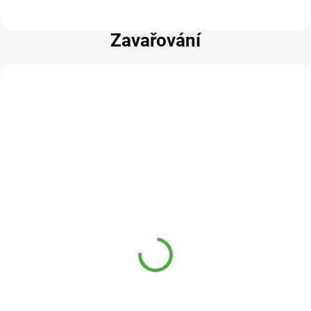
Zavařování
SAD14655
LAB18061
SKLADEM
SKLADEM
(9 KS)
(8 KS)
Labeta Lako - směs k
Labeta Želírovací cukr
nakládání okurek a
3:1 500 g
zeleniny 100 g
39 Kč
/ ks
7 Kč
/ ks
Do košíku
Do košíku
Želírovací cukr 3:1 se hodí pro