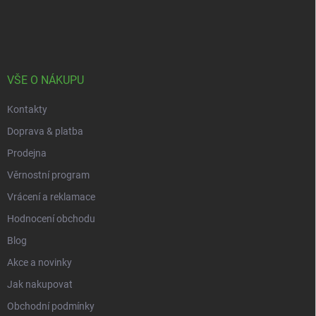
Z
á
p
a
t
í
VŠE O NÁKUPU
Kontakty
Doprava & platba
Prodejna
Věrnostní program
Vrácení a reklamace
Hodnocení obchodu
Blog
Akce a novinky
Jak nakupovat
Obchodní podmínky