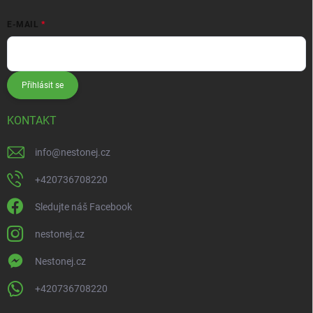
E-MAIL
Přihlásit se
KONTAKT
info
@
nestonej.cz
+420736708220
Sledujte náš Facebook
nestonej.cz
Nestonej.cz
+420736708220