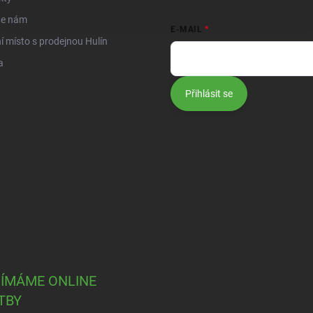
te nám
E-MAIL
í místo s prodejnou Hulín
a
Přihlásit se
JÍMÁME ONLINE
TBY