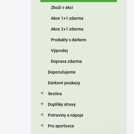
í
Zboží v akci
p
a
Akce 1+1 zdarma
n
Akce 2+1 zdarma
e
l
Produkty s dárkem
Výprodej
Doprava zdarma
Doporučujeme
Dárkové poukazy
Sezóna
Doplňky stravy
Potraviny a nápoje
Pro sportovce