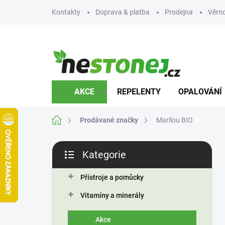
Přejít
Kontakty
Doprava & platba
Prodejna
Věrn
na
obsah
AKCE
REPELENTY
OPALOVÁNÍ
Domů
Prodávané značky
Marilou BIO
P
Kategorie
o
Přeskočit
s
kategorie
t
Přístroje a pomůcky
r
Vitamíny a minerály
a
n
Akce
n