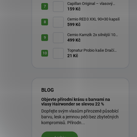
Capillan Original – vlasový
aktivátor 200 ml
159 Kč
Cemio RED3 XXL 90+30 kapslí
599 Kč
Cemio Kamzík 2x silnější 100
kapslí + 50 kapslí
499 Kč
Topnatur Probio kaše Dračí
ovoce Pitahaya 60 g
21 Kč
BLOG
Objevte přírodní krásu s barvami na
vlasy Hairwonder se slevou 22 %
Dopřejte svým vlasům přirozeně působící
barvu, lesk a jemnou péči bez zbytečných
kompromisů. Přírodn...