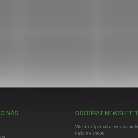
 O NÁS
ODEBÍRAT NEWSLETT
Vložte svůj e-mail a my vám bud
našem e-shopu.
kty