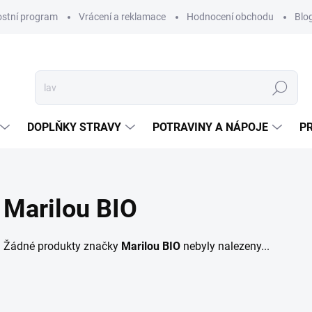
ostní program
Vrácení a reklamace
Hodnocení obchodu
Blo
Hledat
DOPLŇKY STRAVY
POTRAVINY A NÁPOJE
P
Marilou BIO
Žádné produkty značky
Marilou BIO
nebyly nalezeny...