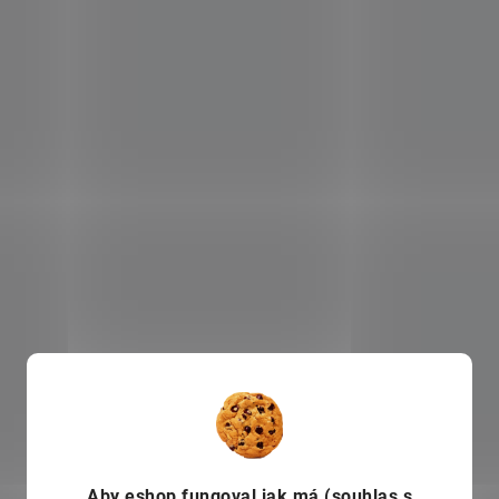
Aby eshop
fungoval jak má (souhlas s