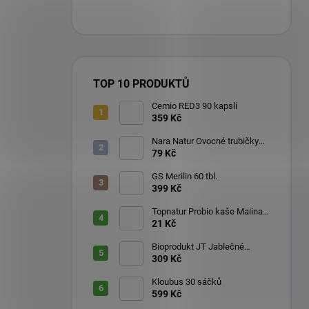
TOP 10 PRODUKTŮ
Cemio RED3 90 kapslí
359 Kč
Nara Natur Ovocné trubičky
Lavaš 140 g
79 Kč
GS Merilin 60 tbl.
399 Kč
Topnatur Probio kaše Malina
60 g
21 Kč
Bioprodukt JT Jablečné
trubičky 43 ks (540 g)
309 Kč
Kloubus 30 sáčků
599 Kč