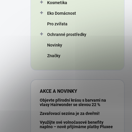
Kosmetika
Eko Domácnost
Pro zvířata
Ochranné prostředky
Novinky
Značky
AKCE A NOVINKY
Objevte přírodní krásu s barvami na
vlasy Hairwonder se slevou 22 %
Zavařovací sezóna je za dveřmi!
Využijte své volnočasové benefity
naplno – nově přijímáme platby Pluxee