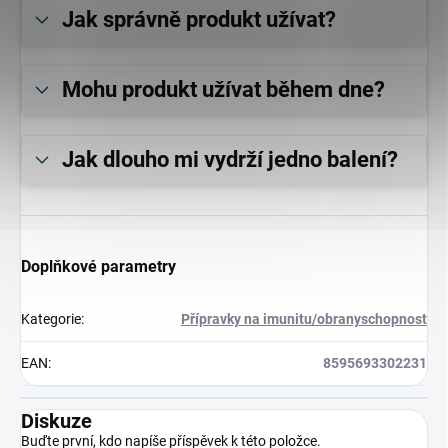
Jak správně produkt užívat?
Mohu produkt užívat během dne?
Jak dlouho mi vydrží jedno balení?
Doplňkové parametry
Kategorie
:
Přípravky na imunitu/obranyschopnost
EAN
:
8595693302231
Diskuze
Buďte první, kdo napíše příspěvek k této položce.