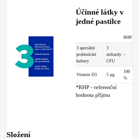
Účinné látky v
jedné pastilce
RHP
3 speciální
3
probiotické
miliardy
–
kultury
CFU
100
Vitamin D3
5 µg
%
*RHP - referenční
hodnota příjmu
Složení