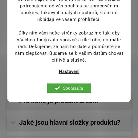
Obsahuje vitamin D
potřebujeme od vás souhlas se zpracováním
Vitamin D přispívá k normální funkci imunitního systému.
cookies, takových malých souborů, které se
ukládají ve vašem prohlížeči.
Vhodné pro děti
Produkt je vhodný pro děti od 3 let.
Díky nim vám naše stránky zobrazíme tak, aby
Probiotické kultury
všechno fungovalo správně a dle toho, co máte
rádi.
Děkujeme, že nám ho dáte a pomůžete se
Obsahuje tři speciální probiotické kultury pro zdravý
mikrobiom.
nám zlepšovat. Budeme se k vašim datům chovat
citlivě a slušně.
Výborná chuť
Pastilky mají výbornou třešňovou chuť, což usnadňuje
Nastavení
jejich konzumaci.
Souhlasím
Pro koho je produkt určen?
Jaké jsou hlavní složky produktu?