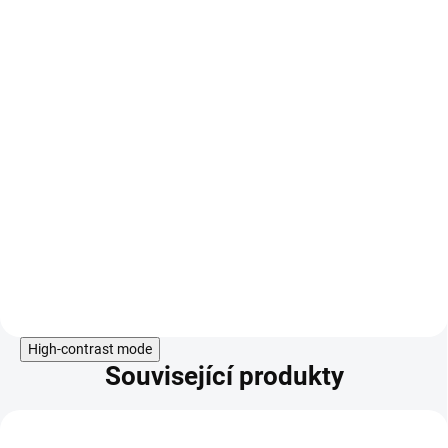
a zinku pomáhá posílit přirozenou
obranyschopnost, dodat vitalitu a
chránit organismus před vnějšími
vlivy.
Do košíku
High-contrast mode
Související produkty
KÓD:
AKCE
GS9869