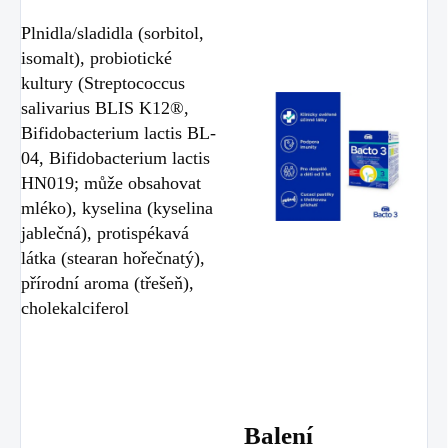
Plnidla/sladidla (sorbitol,
isomalt), probiotické
kultury (Streptococcus
salivarius BLIS K12®,
Bifidobacterium lactis BL-
04, Bifidobacterium lactis
HN019; může obsahovat
mléko), kyselina (kyselina
jablečná), protispékavá
látka (stearan hořečnatý),
přírodní aroma (třešeň),
cholekalciferol
Balení