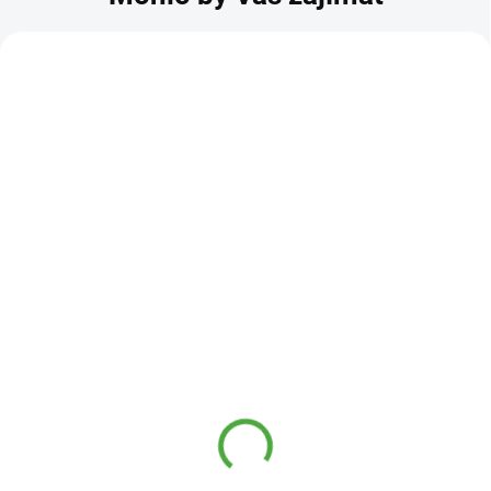
KÓD:
AKCE
8657
GS Echinacea Forte 600
mg 70+20 tbl.
265 Kč
SKLADEM
195 Kč
GS Echinacea Forte 600 je silný
doplněk stravy pro podporu
imunity v období zvýšené zátěže.
Kombinace echinacey, vitamínu C