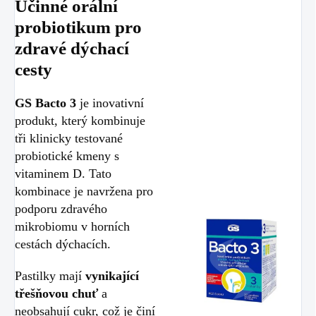
Účinné orální
probiotikum pro
zdravé dýchací
cesty
GS Bacto 3
je inovativní
produkt, který kombinuje
tři klinicky testované
probiotické kmeny s
vitaminem D. Tato
kombinace je navržena pro
podporu zdravého
mikrobiomu v horních
cestách dýchacích.
Pastilky mají
vynikající
třešňovou chuť
a
neobsahují cukr, což je činí