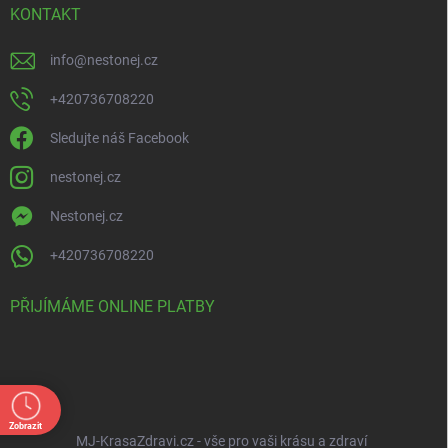
KONTAKT
info
@
nestonej.cz
+420736708220
Sledujte náš Facebook
nestonej.cz
Nestonej.cz
+420736708220
PŘIJÍMÁME ONLINE PLATBY
Zobrazit
MJ-KrasaZdravi.cz - vše pro vaši krásu a zdraví