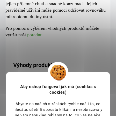
jejich příjemné chuti a snadné konzumaci. Jejich
pravidelné užívání může pomoci udržovat rovnováhu
mikrobiomu dutiny ústní.
Pro pomoc s výběrem vhodných produktů můžete
využít naší
poradnu
.
Výhody produktu
Rychlý nástup účinku
Účinek probiotik se může projevit již po 3 dnech od
Aby eshop
fungoval jak má (souhlas s
prvního podání.
cookies)
Bez cukru
Abyste na našich stránkách rychle našli to, co
Pastilky jsou bez cukru, což je činí vhodnými i pro
hledáte, ušetřili spoustu klikání a nezobrazovaly
diabetiky.
se vám například reklamy na to, co vás neláká,