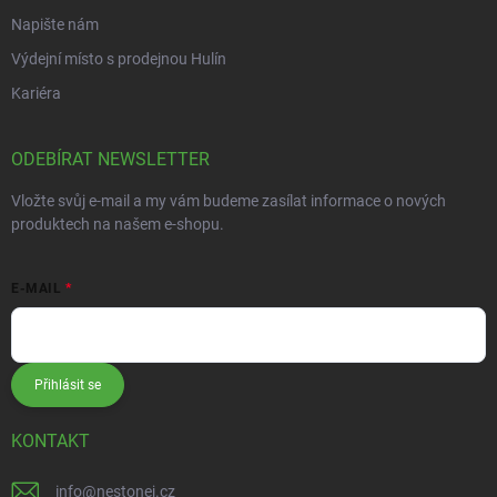
Napište nám
Výdejní místo s prodejnou Hulín
Kariéra
ODEBÍRAT NEWSLETTER
Vložte svůj e-mail a my vám budeme zasílat informace o nových
produktech na našem e-shopu.
E-MAIL
Přihlásit se
KONTAKT
info
@
nestonej.cz