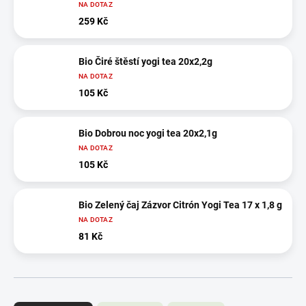
NA DOTAZ
259 Kč
Bio Čiré štěstí yogi tea 20x2,2g
NA DOTAZ
105 Kč
Bio Dobrou noc yogi tea 20x2,1g
NA DOTAZ
105 Kč
Bio Zelený čaj Zázvor Citrón Yogi Tea 17 x 1,8 g
NA DOTAZ
81 Kč
Ř