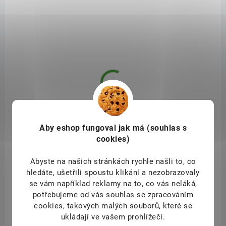
Regenerace, znovuoživení, nový začátek... Po dešti příroda voní a
vypadá kouzelně čistá a svěží. Podobně i my máme schopnost
obnovení sama sebe v pravidelných cyklech. Bylinky nám s tím
mohou pomoci. Detox YOGI TEA® je vyváženou směsí sladké lékořice
a ostrého zázvoru, v kombinaci s časem pro...
SAD12671
Aby eshop
fungoval jak má (souhlas s
cookies)
Abyste na našich stránkách rychle našli to, co
hledáte, ušetřili spoustu klikání a nezobrazovaly
se vám například reklamy na to, co vás neláká,
potřebujeme od vás souhlas se zpracováním
cookies, takových malých souborů, které se
ukládají ve vašem prohlížeči.