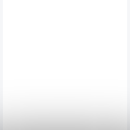
SAD11489
NA DOTAZ
Bio Detox Yogi Tea 17 x 1,8 g
81 Kč
/ ks
Detail