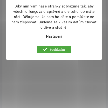
Díky nim vám naše stránky zobrazíme tak, aby
všechno fungovalo správně a dle toho, co máte
NA DOTAZ
rádi.
Děkujeme, že nám ho dáte a pomůžete se
Bio Dobrou noc yogi tea 20x2,1g
nám zlepšovat. Budeme se k vašim datům chovat
citlivě a slušně.
105 Kč
/ ks
Detail
Nastavení
Nálev Dobrou noc zve na příjemnou cestu do krajiny snů. Éterický
Souhlasím
levandulový olej rozvážně zkombinovaný s jemnými květy heřmánku
a zklidňujícím chmelem je harmonickým společníkem tichých
večerních hodin a meditativního závěru dne. Tento nálev je jako
večerní objetí, a tak si dopřejte pauzu jen...
SAD9517