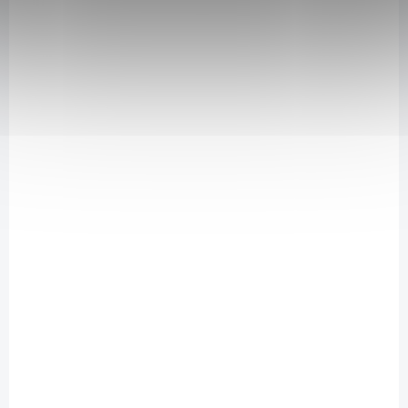
NA DOTAZ
Bio Dýchat zhluboka Yogi Tea 17 x 1,8 g
81 Kč
/ ks
Detail
Dýchej volně a zhluboka. Dech je základ života. Eukalyptus v nálevu
Dýchat zhluboka YOGI TEA® v nás vyvolává pocit, jako by se celý náš
hrudník zvnitřku otevíral a umožňoval práně expandovat hlouběji v
našem nitru. Můžeme znovu dýchat. Tymián a bazalka v kombinaci
se zahřívající skořicí a zázv...