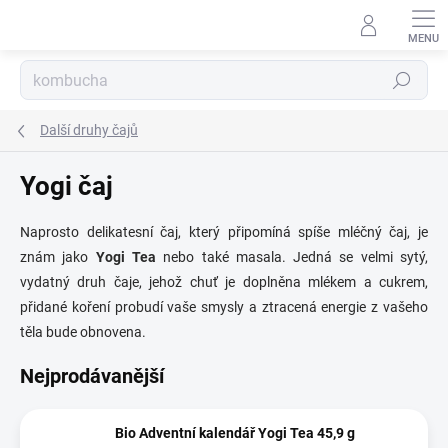
Přejít
na
obsah
Hledat
Další druhy čajů
Yogi čaj
Naprosto delikatesní čaj, který připomíná spíše mléčný čaj, je
znám jako
Yogi Tea
nebo také masala. Jedná se velmi sytý,
vydatný druh čaje, jehož chuť je doplněna mlékem a cukrem,
přidané koření probudí vaše smysly a ztracená energie z vašeho
těla bude obnovena.
Nejprodávanější
Bio Adventní kalendář Yogi Tea 45,9 g