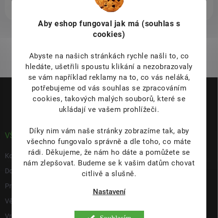
Aby eshop
fungoval jak má (souhlas s
cookies)
1
položek celkem
O
v
Abyste na našich stránkách rychle našli to, co
l
á
hledáte, ušetřili spoustu klikání a nezobrazovaly
d
se vám například reklamy na to, co vás neláká,
Z
a
potřebujeme od vás souhlas se zpracováním
á
c
cookies, takových malých souborů, které se
p
í
ukládají ve vašem prohlížeči.
p
a
r
t
v
Díky nim vám naše stránky zobrazíme tak, aby
í
VŠE O NÁKUPU
k
všechno fungovalo správně a dle toho, co máte
y
rádi.
Děkujeme, že nám ho dáte a pomůžete se
Kontakty
v
nám zlepšovat. Budeme se k vašim datům chovat
ý
Doprava & platba
citlivě a slušně.
p
i
Prodejna
Nastavení
s
Věrnostní program
u
Vrácení a reklamace
Souhlasím