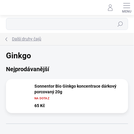
Přejít
na
obsah
Hledat
Další druhy čajů
Ginkgo
Nejprodávanější
Sonnentor Bio Ginkgo koncentrace dárkový
porcovaný 20g
NA DOTAZ
65 Kč
Ř