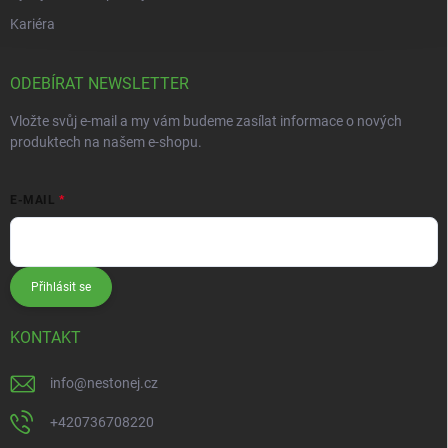
Kariéra
ODEBÍRAT NEWSLETTER
Vložte svůj e-mail a my vám budeme zasílat informace o nových
produktech na našem e-shopu.
E-MAIL
Přihlásit se
KONTAKT
info
@
nestonej.cz
+420736708220