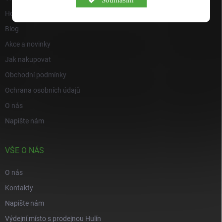
Hodnocení obchodu
Blog
Akce a novinky
Jak nakupovat
Obchodní podmínky
Ochrana osobních údajů
O nás
Napište nám
VŠE O NÁS
O nás
Kontakty
Napište nám
Výdejní místo s prodejnou Hulín