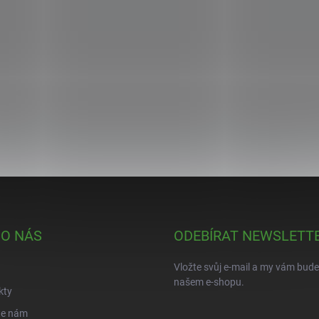
 O NÁS
ODEBÍRAT NEWSLETT
Vložte svůj e-mail a my vám bud
našem e-shopu.
kty
te nám