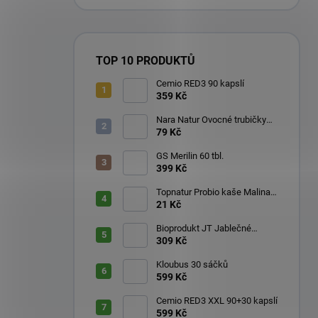
TOP 10 PRODUKTŮ
Cemio RED3 90 kapslí
359 Kč
Nara Natur Ovocné trubičky
Lavaš 140 g
79 Kč
GS Merilin 60 tbl.
399 Kč
Topnatur Probio kaše Malina
60 g
21 Kč
Bioprodukt JT Jablečné
trubičky 43 ks (540 g)
309 Kč
Kloubus 30 sáčků
599 Kč
Cemio RED3 XXL 90+30 kapslí
599 Kč