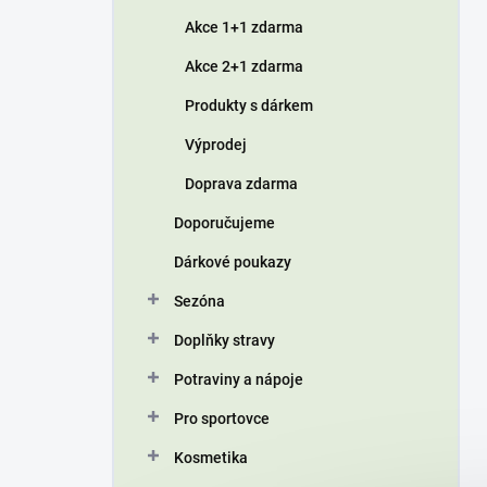
í
Akce 1+1 zdarma
p
a
Akce 2+1 zdarma
n
Produkty s dárkem
e
l
Výprodej
Doprava zdarma
Doporučujeme
Dárkové poukazy
Sezóna
Doplňky stravy
Potraviny a nápoje
Pro sportovce
Kosmetika