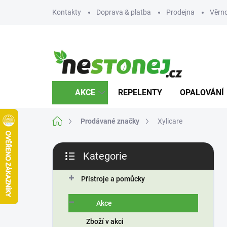
Přejít
Kontakty
Doprava & platba
Prodejna
Věrn
na
obsah
AKCE
REPELENTY
OPALOVÁNÍ
Domů
Prodávané značky
Xylicare
P
Kategorie
o
Přeskočit
s
kategorie
t
Přístroje a pomůcky
r
a
Akce
n
Zboží v akci
n