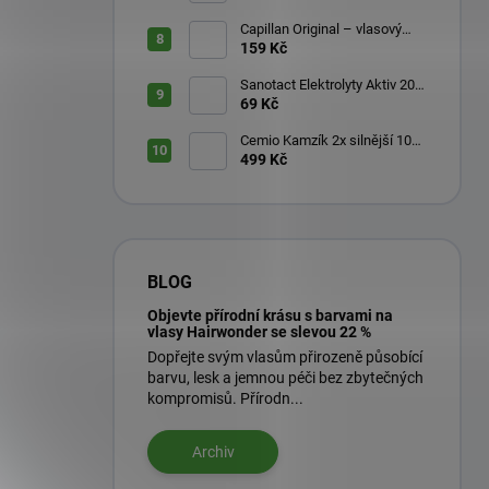
Capillan Original – vlasový
aktivátor 200 ml
159 Kč
Sanotact Elektrolyty Aktiv 20
šumivých tablet
69 Kč
Cemio Kamzík 2x silnější 100
kapslí + 50 kapslí
499 Kč
BLOG
Objevte přírodní krásu s barvami na
vlasy Hairwonder se slevou 22 %
Dopřejte svým vlasům přirozeně působící
barvu, lesk a jemnou péči bez zbytečných
kompromisů. Přírodn...
Archiv