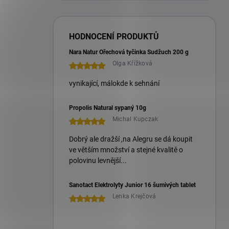
HODNOCENÍ PRODUKTŮ
Nara Natur Ořechová tyčinka Sudžuch 200 g
Olga Křížková
vynikající, málokde k sehnání
Propolis Natural sypaný 10g
Michal Kupczak
Dobrý ale dražší ,na Alegru se dá koupit
ve větším množství a stejné kvalitě o
polovinu levnější...
Sanotact Elektrolyty Junior 16 šumivých tablet
Lenka Krejčová