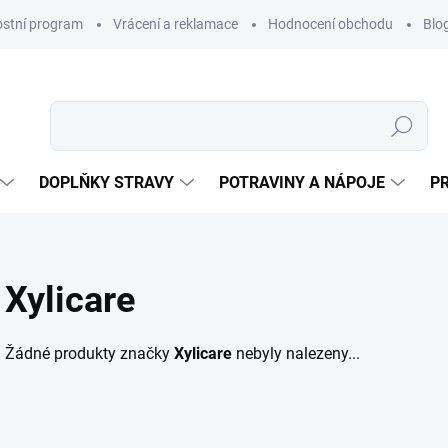
ostní program
Vrácení a reklamace
Hodnocení obchodu
Blo
Hledat
DOPLŇKY STRAVY
POTRAVINY A NÁPOJE
P
Xylicare
Žádné produkty značky
Xylicare
nebyly nalezeny...