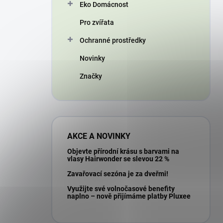
Eko Domácnost
Pro zvířata
Ochranné prostředky
Novinky
Značky
AKCE A NOVINKY
Objevte přírodní krásu s barvami na
vlasy Hairwonder se slevou 22 %
Zavařovací sezóna je za dveřmi!
Využijte své volnočasové benefity
naplno – nově přijímáme platby Pluxee