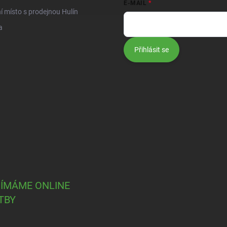
E-MAIL
í místo s prodejnou Hulín
a
Přihlásit se
JÍMÁME ONLINE
TBY