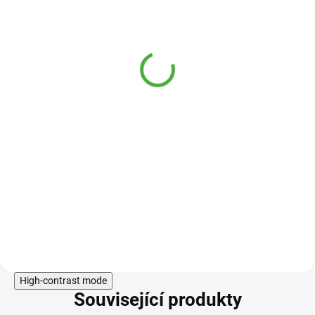
Superionherbs
Duanwood Reishi Spor
90 kapslí
DOSTUPNÉ DO 1
850 Kč
DNE
Duanwood Red Reishi Spór
je
sporový prášek z houby
Ganoderma lucidum, obsahující
polysacharidy, adenosin,
triterpenoidy a proteiny.
Duanwood Red Reishi
Spór
se
získává z jednoleté červené houby.
Do košíku
High-contrast mode
Související produkty