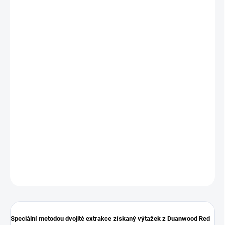
MŮŽEME
DORUČIT DO:
12.8.2026
MOŽNOSTI
DORUČENÍ
−
+
Přidat do košíku
Produkt je unikátní tím, že obsahuje více než
40 % polysacharidů
a
více než
4% triterpenoidů
, což zajišťuje velmi vysokou účinnost
produktu. Vysokého obsahu polysacharidů a triterpenoidů bylo
dosaženou metodou dvojité extrakce.
DETAILNÍ INFORMACE
ZEPTAT SE
HLÍDAT
Speciální metodou dvojité extrakce získaný výtažek z Duanwood Red