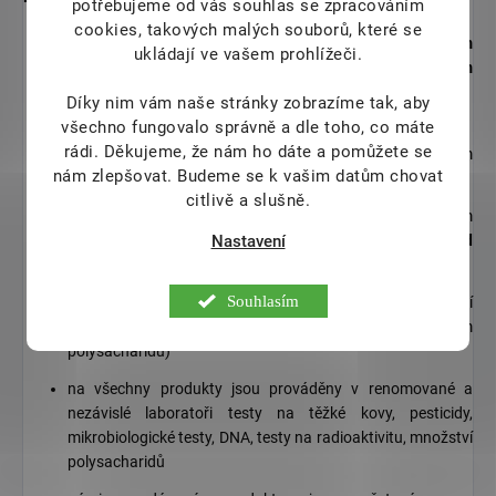
potřebujeme od vás souhlas se zpracováním
cookies, takových malých souborů, které se
prodáváme extrakty z medicinálních hub s
maximálním
ukládají ve vašem prohlížeči.
podílem polysacharidů (více než 40%) a obsahem
triterpenoidů (více než 4%)
Díky nim vám naše stránky zobrazíme tak, aby
všechno fungovalo správně a dle toho, co máte
Společnost
Pharmacopea Ltd.
spoluvlastní pěstírny v Číně
rádi.
Děkujeme, že nám ho dáte a pomůžete se
a Tibetu a má tak absolutní kontrolu nad způsobem
nám zlepšovat. Budeme se k vašim datům chovat
pěstování.
citlivě a slušně.
Ganoderma v našich produktech je pěstováná tradičním
Nastavení
způsobem na dlouhých dřevěných kmenech tzv.
Duanwood
Red Reishi
Souhlasím
(90% produktů z Reishi na trhu jsou rychlené – 3 měsíční
houby, pěstované v plastových pytlích s nízkým obsahem
polysacharidů)
na všechny produkty jsou prováděny v renomované a
nezávislé laboratoři testy na těžké kovy, pesticidy,
mikrobiologické testy, DNA, testy na radioaktivitu, množství
polysacharidů