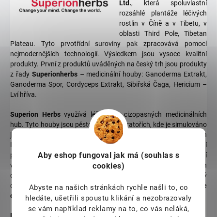
Ltd.
, která spoluvlastní
rozsáhlé plantáže léčivých
rostlin v Číně a v Tibetu, v
oblasti Third Pole, Tibetan
Plateau. Tyto prvotřídní suroviny pak zpracovává pomocí
nejmodernějších technologií. Výsledkem jsou vysoce kvalitní
produkty. První z produktů uváděných na český trh jsou produkty
z řady
Superionherbs
– medicinální houby: Ganoderma Extrakt,
Ganoderma Spor, Cordyceps Extrakt, Sibiřská Čaga, Hericium –
Lví hříva.
Superion Herbs
využívá léčivé síly cizopasných medicinálních
hub. Tyto houby jsou pěstovány v laboratořích, kde je simulováno
jejich přirozené prostředí. Obsahují vysoké množství účinných
látek, dokonce vyšší, než divoce rostoucí houby. Zpracování
Aby eshop
fungoval jak má (souhlas s
probíhá šetrnými
moderními metodami
, které zaručují zachování
cookies)
všech účinných látek a zároveň vysokou účinnost potravinových
doplňků. K zákazníkovi se tak dostane vysoce kvalitní potravinový
doplněk, který pečuje o imunitu, dodává energii a
pročišťuje
Abyste na našich stránkách rychle našli to, co
organismus
.
hledáte, ušetřili spoustu klikání a nezobrazovaly
se vám například reklamy na to, co vás neláká,
Proč zvolit Superionherbs?