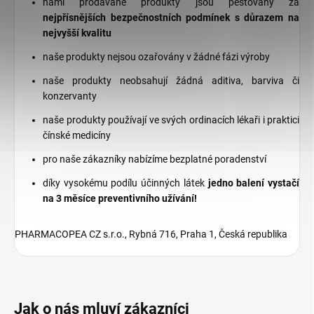
námi prodávané produkty jsou pěstovány za
nejpřísnějších bezpečnostních podmínek s důrazem na
nejvyšší kvalitu
naše produkty nejsou ozařovány v žádné fázi výroby
naše produkty neobsahují žádná aditiva, barviva či
konzervanty
naše produkty používají ve svých ordinacích lékaři i praktici
čínské medicíny
pro naše zákazníky nabízíme bezplatné poradenství
díky vysokému podílu účinných látek
jedno balení vystačí
na 3 měsíce preventivního užívání!
PHARMACOPEA CZ s.r.o., Rybná 716, Praha 1, Česká republika