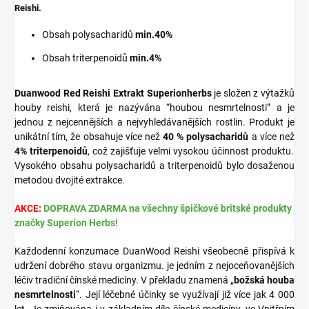
Reishi.
Obsah polysacharidů
min.40%
Obsah triterpenoidů
min.4%
Duanwood Red Reishi Extrakt Superionherbs
je složen z výtažků
houby reishi, která je nazývána “houbou nesmrtelnosti” a je
jednou z nejcennějších a nejvyhledávanějších rostlin. Produkt je
unikátní tím, že obsahuje více než
40 % polysacharidů
a více než
4% triterpenoidů
, což zajišťuje velmi vysokou účinnost produktu.
Vysokého obsahu polysacharidů a triterpenoidů bylo dosaženou
metodou dvojité extrakce.
AKCE:
DOPRAVA ZDARMA na všechny špičkové britské produkty
značky
Superion Herbs
!
Každodenní konzumace DuanWood Reishi všeobecně přispívá k
udržení dobrého stavu organizmu. je jedním z nejoceňovanějších
léčiv tradiční čínské medicíny. V překladu znamená „
božská houba
nesmrtelnosti
“. Její léčebné účinky se využívají již více jak 4 000
let. Je zmiňována i v základním díle čínské medicíny, ve Vnitřním