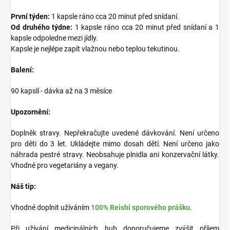
První týden:
1 kapsle ráno cca 20 minut před snídaní.
Od druhého týdne:
1 kapsle ráno cca 20 minut před snídaní a 1
kapsle odpoledne mezi jídly.
Kapsle je nejlépe zapít vlažnou nebo teplou tekutinou.
Balení:
90 kapslí - dávka až na 3 měsíce
Upozornění:
Doplněk stravy. Nepřekračujte uvedené dávkování. Není určeno
pro děti do 3 let. Ukládejte mimo dosah dětí. Není určeno jako
náhrada pestré stravy. Neobsahuje plnidla ani konzervační látky.
Vhodné pro vegetariány a vegany.
Náš tip:
Vhodné doplnit užíváním
100% Reishi sporového prášku
.
Při užívání medicinálních hub doporučujeme zvýšit příjem