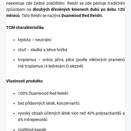
neexistuje zde žádné znečištění. Reishi se zde pěstuje tradičním
způsobem na
dlouhých dřevěných kmenech dubů po dobu 12ti
měsíců
. Tato Reishi se nazývá
Duanwood Red Reishi.
TCM charakteristika
teplota – neutrální
chuť – sladká a lehce hořká
tropismus – srdce, játra, plíce (podle některých pramenů
má tropismus i k ledvinám či slezině)
Vlastnosti produktu
100% Duanwood Red Reishi
bez přídavných látek, konzervantů
vysoký obsah účinných látek více než 40% polysacharidů a
4% tritrepenoidů
rostlinné kapsle