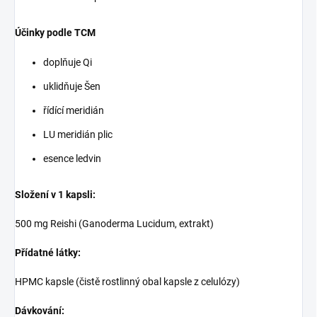
Účinky podle TCM
doplňuje Qi
uklidňuje Šen
řídící meridián
LU meridián plic
esence ledvin
Složení v 1 kapsli:
500 mg Reishi (Ganoderma Lucidum, extrakt)
Přídatné látky:
HPMC kapsle (čistě rostlinný obal kapsle z celulózy)
Dávkování: