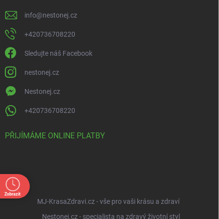
info
@
nestonej.cz
+420736708220
Sledujte náš Facebook
nestonej.cz
Nestonej.cz
+420736708220
PŘIJÍMÁME ONLINE PLATBY
Zobrazit
MJ-KrasaZdravi.cz - vše pro vaši krásu a zdraví
Nestonej.cz - specialista na zdravý životní styl