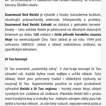
kánonu Žlutého císaře.
Duanwood Red Reishi
je výtažek z houby Ganoderma lucidum,
obsahující polysacharidy, adenosin, triterpenoidy a proteiny.
Duanwood Red Reishi Extrakt
se získává z jednoleté červené
houby – tato odrůda Reishi je pěstovaná na dlouhých dubových
kmenech po dobu
12ti
měsíců v
čisté přírodě horského masívu
Wuyi
na severozápadě Číny. Tato oblast je od roku 1999 pod
ochranou UNESCO. Jedná o oblast nedotčenou civilizací, se
specifickým klimatem.
Di Tao koncept
Di Tao znamená „autentický zdroj“. V Asii hraje koncept Di Tao
zásadní roli. Každá bylina roste nejlépe v určité oblasti. Tyto
oblasti, které jsou potvrzeny tradicí i vědeckými výzkumy se
nazývají Di Tao. Superionherbs používá ve svých produktech
výhradně
Reishi z Di Tao regionu
– horský masiv Wuyi, oblast
vysokých hor vzdálená od civilizace. Plantáže Reishi leží v pruhu
mezi horskými lesy a vrcholky hor. Jediným zdrojem vláhy jsou tak
deště a horská vlhkost. Je zde čistý vzduch, neposkrvněná půda a