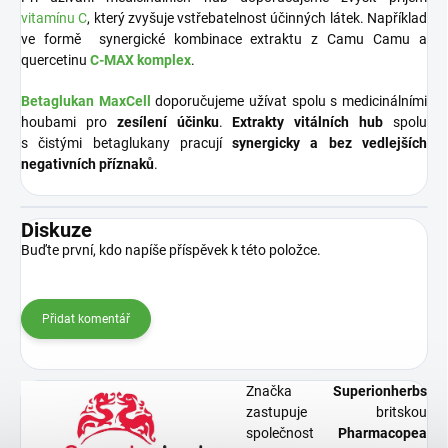
vitamínu C
, který zvyšuje vstřebatelnost účinných látek. Například
ve formě synergické kombinace extraktu z Camu Camu a
quercetinu
C-MAX komplex
.
Betaglukan MaxCell
doporučujeme užívat spolu s medicinálními
houbami pro
zesílení účinku
.
Extrakty vitálních hub
spolu
s čistými betaglukany pracují
synergicky a bez vedlejších
negativních příznaků
.
Diskuze
Buďte první, kdo napíše příspěvek k této položce.
Přidat komentář
Značka
Superionherbs
zastupuje britskou
společnost
Pharmacopea