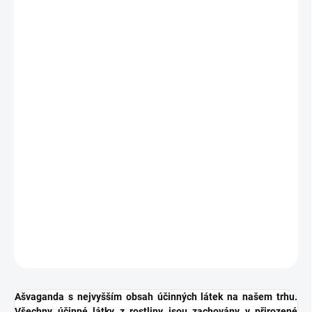
12.8.2026
MOŽNOSTI
DORUČENÍ
−
+
Přidat do košíku
Produkt obsahuje patentovaný extrakt z Ašvagandy s nejvyšším
obsahem účinných látek na světě, získaných výhradně z kořene -
více než 5 % withanolidů.
Při jeho výrobě se nepoužívají žádné
chemické látky ani alkohol. Součástí patentovaného výrobního
postupu, který výrazně zvyšuje účinnost produktu, je i použití
malého množství mléka a extrakt, tak může obsahovat jeho stopy.
DETAILNÍ INFORMACE
ZEPTAT SE
HLÍDAT
Ašvaganda s nejvyšším obsah účinných látek na našem trhu.
Všechny účinné látky z rostliny jsou zachovány v přirozené