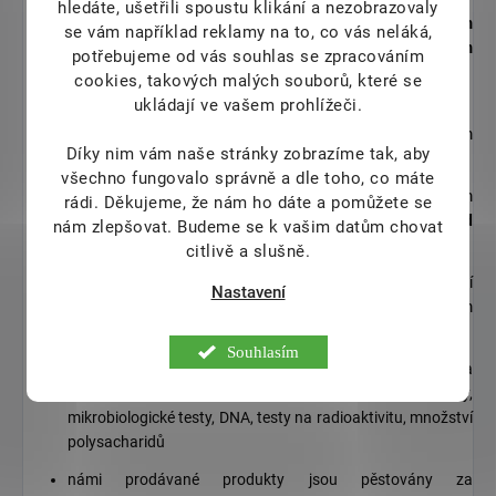
hledáte, ušetřili spoustu klikání a nezobrazovaly
prodáváme extrakty z medicinálních hub s
maximálním
se vám například reklamy na to, co vás neláká,
podílem polysacharidů (více než 40%) a obsahem
potřebujeme od vás souhlas se zpracováním
triterpenoidů (více než 4%)
cookies, takových malých souborů, které se
ukládají ve vašem prohlížeči.
Společnost
Pharmacopea Ltd.
spoluvlastní pěstírny v Číně
a Tibetu a má tak absolutní kontrolu nad způsobem
Díky nim vám naše stránky zobrazíme tak, aby
pěstování.
všechno fungovalo správně a dle toho, co máte
Ganoderma v našich produktech je pěstováná tradičním
rádi.
Děkujeme, že nám ho dáte a pomůžete se
způsobem na dlouhých dřevěných kmenech tzv.
Duanwood
nám zlepšovat. Budeme se k vašim datům chovat
Red Reishi
citlivě a slušně.
(90% produktů z Reishi na trhu jsou rychlené – 3 měsíční
Nastavení
houby, pěstované v plastových pytlích s nízkým obsahem
polysacharidů)
Souhlasím
na všechny produkty jsou prováděny v renomované a
nezávislé laboratoři testy na těžké kovy, pesticidy,
mikrobiologické testy, DNA, testy na radioaktivitu, množství
polysacharidů
námi prodávané produkty jsou pěstovány za