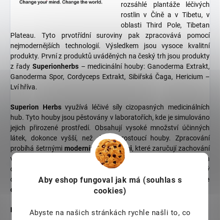
rozsáhlé plantáže léčivých
rostlin v Číně a v Tibetu, v
oblasti Third Pole, Tibetan
Plateau. Tyto prvotřídní suroviny pak zpracovává pomocí
nejmodernějších technologií. Výsledkem jsou vysoce kvalitní
produkty. První z produktů uváděných na český trh jsou produkty
z řady
Superionherbs
– medicinální houby: Ganoderma Extrakt,
Ganoderma Spor, Cordyceps Extrakt, Sibiřská Čaga, Hericium –
Lví hříva.
Superion Herbs
využívá léčivé síly cizopasných medicinálních
hub. Tyto houby jsou pěstovány v laboratořích, kde je simulováno
jejich přirozené prostředí. Obsahují vysoké množství účinných
látek, dokonce vyšší, než divoce rostoucí houby. Zpracování
probíhá šetrnými
moderními metodami
, které zaručují zachování
všech účinných látek a zároveň vysokou účinnost potravinových
doplňků. K zákazníkovi se tak dostane vysoce kvalitní potravinový
Aby eshop
fungoval jak má (souhlas s
doplněk, který pečuje o imunitu, dodává energii a
pročišťuje
organismus
.
cookies)
Proč zvolit Superionherbs?
Abyste na našich stránkách rychle našli to, co