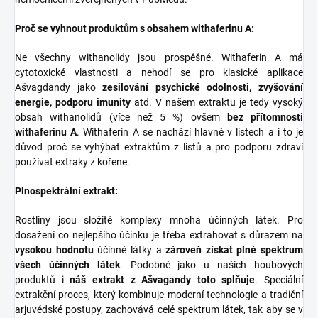
Proč se vyhnout produktům s obsahem withaferinu A:
Ne všechny withanolidy jsou prospěšné. Withaferin A má
cytotoxické vlastnosti a nehodí se pro klasické aplikace
Ašvagdandy jako
zesilování psychické odolnosti, zvyšování
energie, podporu imunity
atd. V našem extraktu je tedy vysoký
obsah withanolidů (více než 5 %) ovšem
bez přítomnosti
withaferinu A
. Withaferin A se nachází hlavně v listech a i to je
důvod proč se vyhýbat extraktům z listů a pro podporu zdraví
používat extraky z kořene.
Plnospektrální extrakt:
Rostliny jsou složité komplexy mnoha účinných látek. Pro
dosažení co nejlepšího účinku je třeba extrahovat s důrazem na
vysokou hodnotu
účinné látky a
zároveň získat plné spektrum
všech účinných látek
. Podobně jako u našich houbových
produktů i
náš extrakt z Ašvagandy toto splňuje
. Speciální
extrakční proces, který kombinuje moderní technologie a tradiční
arjuvédské postupy, zachovává celé spektrum látek, tak aby se v