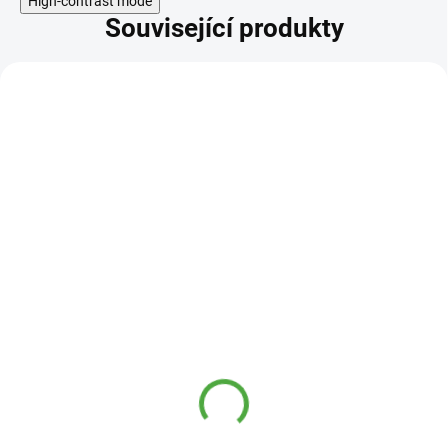
High-contrast mode
Související produkty
KÓD:
14005 V
Allnature Ostropestřec
bylinný extrakt 60 kapslí
149 Kč
SKLADEM
139 Kč
Ostropestřec přispívá k normální
činnosti jater a srdce. Podporuje