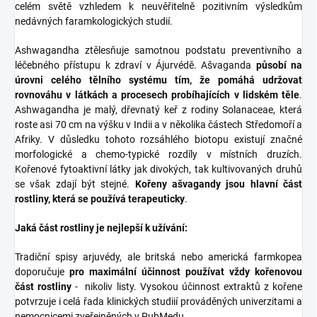
celém světě vzhledem k neuvěřitelně pozitivním výsledkům
nedávných faramkologických studií.
Ashwagandha ztělesňuje samotnou podstatu preventivního a
léčebného přístupu k zdraví v Ájurvédě. Ašvaganda
působí na
úrovni celého tělního systému tím, že pomáhá udržovat
rovnováhu v látkách a procesech probíhajících v lidském těle
.
Ashwagandha je malý, dřevnatý keř z rodiny Solanaceae, která
roste asi 70 cm na výšku v Indii a v několika částech Středomoří a
Afriky. V důsledku tohoto rozsáhlého biotopu existují značné
morfologické a chemo-typické rozdíly v místních druzích.
Kořenové fytoaktivní látky jak divokých, tak kultivovaných druhů
se však zdají být stejné.
Kořeny ašvagandy jsou hlavní část
rostliny, která se používá terapeuticky
.
Jaká část rostliny je nejlepší k užívání:
Tradiční spisy arjuvédy, ale britská nebo americká farmkopea
doporučuje
pro maximální účinnost používat vždy kořenovou
část rostliny
- nikoliv listy. Vysokou účinnost extraktů z kořene
potvrzuje i celá řada klinických studiií prováděných univerzitami a
nemocnicemi zveřejněných v PubMedu.