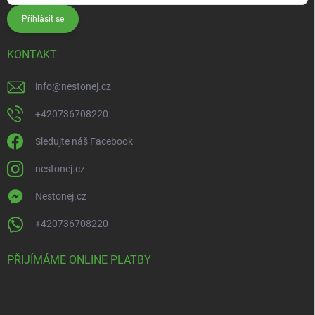
Přihlásit se
KONTAKT
info
@
nestonej.cz
+420736708220
Sledujte náš Facebook
nestonej.cz
Nestonej.cz
+420736708220
PŘIJÍMÁME ONLINE PLATBY