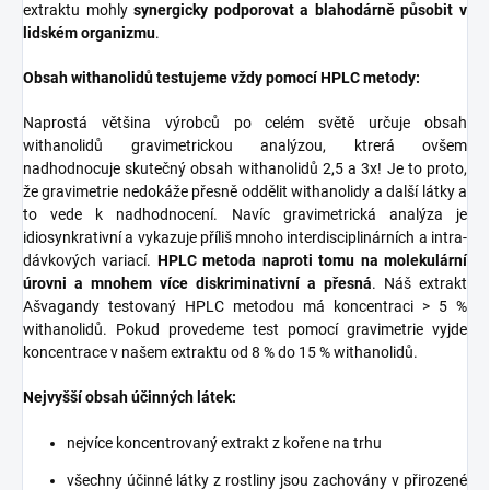
extraktu mohly
synergicky podporovat a blahodárně působit v
lidském organizmu
.
Obsah withanolidů testujeme vždy pomocí HPLC metody:
Naprostá většina výrobců po celém světě určuje obsah
withanolidů gravimetrickou analýzou, ktrerá ovšem
nadhodnocuje skutečný obsah withanolidů 2,5 a 3x! Je to proto,
že gravimetrie nedokáže přesně oddělit withanolidy a další látky a
to vede k nadhodnocení. Navíc gravimetrická analýza je
idiosynkrativní a vykazuje příliš mnoho interdisciplinárních a intra-
dávkových variací.
HPLC metoda naproti tomu na molekulární
úrovni a mnohem více diskriminativní a přesná
. Náš extrakt
Ašvagandy testovaný HPLC metodou má koncentraci > 5 %
withanolidů. Pokud provedeme test pomocí gravimetrie vyjde
koncentrace v našem extraktu od 8 % do 15 % withanolidů.
Nejvyšší obsah účinných látek:
nejvíce koncentrovaný extrakt z kořene na trhu
všechny účinné látky z rostliny jsou zachovány v přirozené