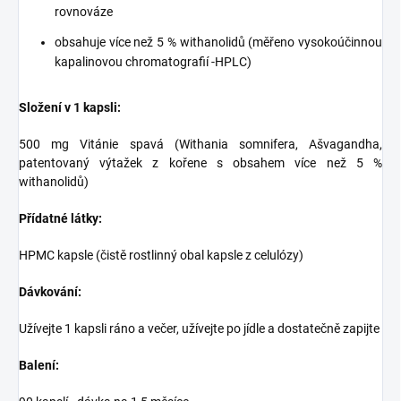
rovnováze
obsahuje více než 5 % withanolidů (měřeno vysokoúčinnou
kapalinovou chromatografií -HPLC)
Složení v 1 kapsli:
500 mg Vitánie spavá (Withania somnifera, Ašvagandha,
patentovaný výtažek z kořene s obsahem více než 5 %
withanolidů)
Přídatné látky:
HPMC kapsle (čistě rostlinný obal kapsle z celulózy)
Dávkování:
Užívejte 1 kapsli ráno a večer, užívejte po jídle a dostatečně zapijte
Balení: