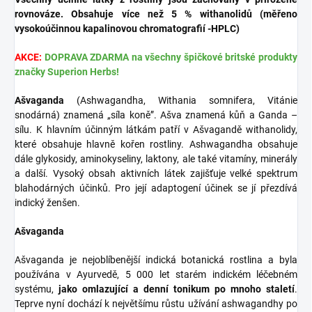
rovnováze. Obsahuje více než 5 % withanolidů (měřeno
vysokoúčinnou kapalinovou chromatografií -HPLC)
AKCE:
DOPRAVA ZDARMA na všechny špičkové britské produkty
značky Superion Herbs!
Ašvaganda
(Ashwagandha, Withania somnifera, Vitánie
snodárná) znamená „síla koně”. Ašva znamená kůň a Ganda –
sílu. K hlavním účinným látkám patří v Ašvagandě withanolidy,
které obsahuje hlavně kořen rostliny. Ashwagandha obsahuje
dále glykosidy, aminokyseliny, laktony, ale také vitamíny, minerály
a další. Vysoký obsah aktivních látek zajišťuje velké spektrum
blahodárných účinků. Pro její adaptogení účinek se jí přezdívá
indický ženšen.
Ašvaganda
Ašvaganda je nejoblíbenější indická botanická rostlina a byla
používána v Ayurvedě, 5 000 let starém indickém léčebném
systému,
jako omlazující a denní tonikum po mnoho staletí
.
Teprve nyní dochází k největšímu růstu užívání ashwagandhy po