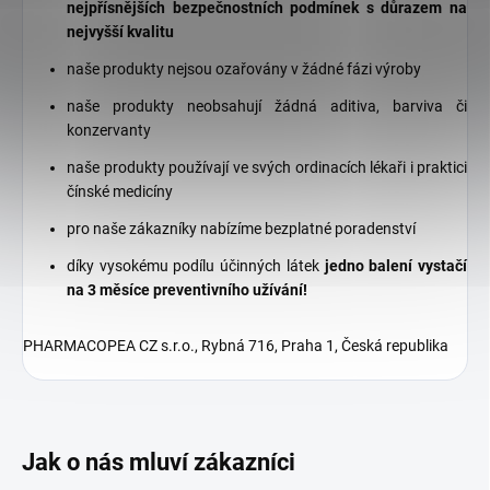
nejpřísnějších bezpečnostních podmínek s důrazem na
nejvyšší kvalitu
naše produkty nejsou ozařovány v žádné fázi výroby
naše produkty neobsahují žádná aditiva, barviva či
konzervanty
naše produkty používají ve svých ordinacích lékaři i praktici
čínské medicíny
pro naše zákazníky nabízíme bezplatné poradenství
díky vysokému podílu účinných látek
jedno balení vystačí
na 3 měsíce preventivního užívání!
PHARMACOPEA CZ s.r.o., Rybná 716, Praha 1, Česká republika