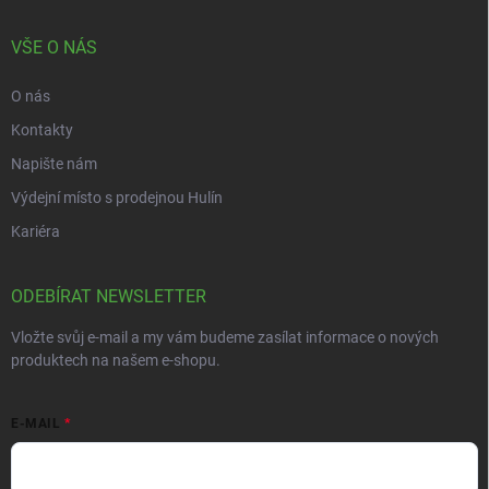
VŠE O NÁS
O nás
Kontakty
Napište nám
Výdejní místo s prodejnou Hulín
Kariéra
ODEBÍRAT NEWSLETTER
Vložte svůj e-mail a my vám budeme zasílat informace o nových
produktech na našem e-shopu.
E-MAIL