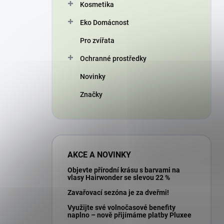
Kosmetika
Eko Domácnost
Pro zvířata
Ochranné prostředky
Novinky
Značky
AKCE A NOVINKY
Objevte přírodní krásu s barvami na
vlasy Hairwonder se slevou 22 %
Zavařovací sezóna je za dveřmi!
Využijte své volnočasové benefity
naplno – nově přijímáme platby Pluxee