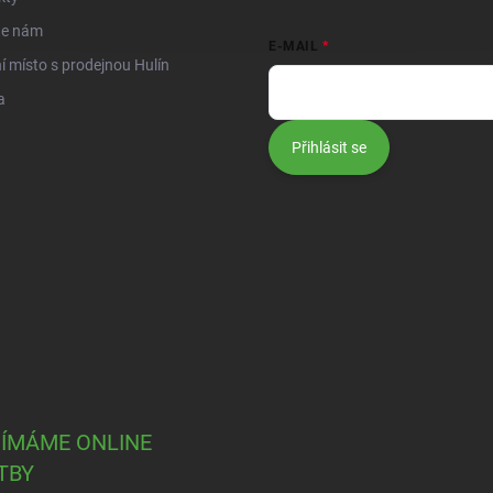
te nám
E-MAIL
í místo s prodejnou Hulín
a
Přihlásit se
JÍMÁME ONLINE
TBY