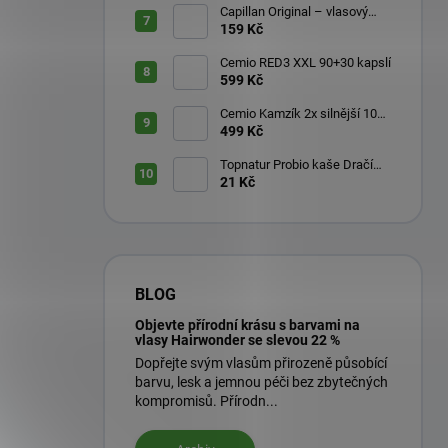
Capillan Original – vlasový
aktivátor 200 ml
159 Kč
Cemio RED3 XXL 90+30 kapslí
599 Kč
Cemio Kamzík 2x silnější 100
kapslí + 50 kapslí
499 Kč
Topnatur Probio kaše Dračí
ovoce Pitahaya 60 g
21 Kč
BLOG
Objevte přírodní krásu s barvami na
vlasy Hairwonder se slevou 22 %
Dopřejte svým vlasům přirozeně působící
barvu, lesk a jemnou péči bez zbytečných
kompromisů. Přírodn...