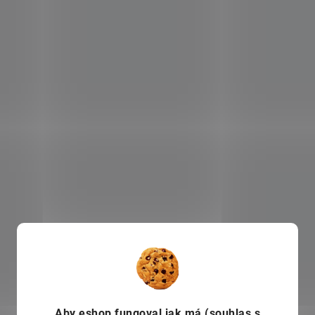
Aby eshop
fungoval jak má (souhlas s