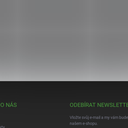
 O NÁS
ODEBÍRAT NEWSLETT
Vložte svůj e-mail a my vám bud
našem e-shopu.
kty