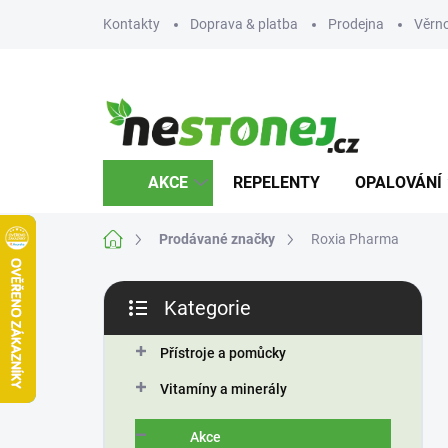
Přejít
Kontakty
Doprava & platba
Prodejna
Věrn
na
obsah
AKCE
REPELENTY
OPALOVÁNÍ
Domů
Prodávané značky
Roxia Pharma
P
Kategorie
o
Přeskočit
s
kategorie
t
Přístroje a pomůcky
r
Vitamíny a minerály
a
n
Akce
n