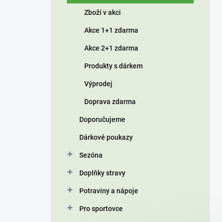
í
Zboží v akci
p
a
Akce 1+1 zdarma
n
Akce 2+1 zdarma
e
l
Produkty s dárkem
Výprodej
Doprava zdarma
Doporučujeme
Dárkové poukazy
Sezóna
Doplňky stravy
Potraviny a nápoje
Pro sportovce