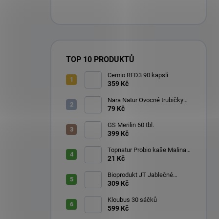
TOP 10 PRODUKTŮ
Cemio RED3 90 kapslí
359 Kč
Nara Natur Ovocné trubičky
Lavaš 140 g
79 Kč
GS Merilin 60 tbl.
399 Kč
Topnatur Probio kaše Malina
60 g
21 Kč
Bioprodukt JT Jablečné
trubičky 43 ks (540 g)
309 Kč
Kloubus 30 sáčků
599 Kč