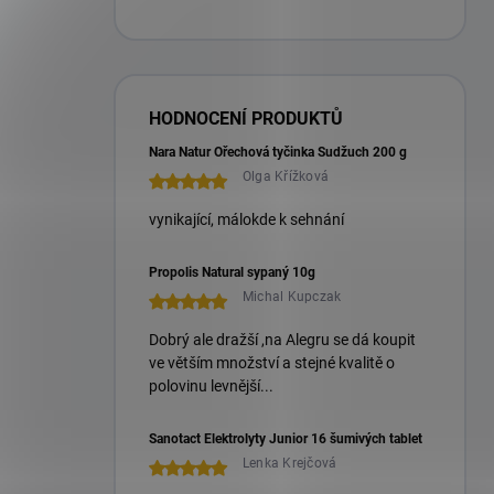
HODNOCENÍ PRODUKTŮ
Nara Natur Ořechová tyčinka Sudžuch 200 g
Olga Křížková
vynikající, málokde k sehnání
Propolis Natural sypaný 10g
Michal Kupczak
Dobrý ale dražší ,na Alegru se dá koupit
ve větším množství a stejné kvalitě o
polovinu levnější...
Sanotact Elektrolyty Junior 16 šumivých tablet
Lenka Krejčová