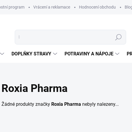
ostní program
Vrácení a reklamace
Hodnocení obchodu
Blo
Hledat
DOPLŇKY STRAVY
POTRAVINY A NÁPOJE
P
Roxia Pharma
Žádné produkty značky
Roxia Pharma
nebyly nalezeny...