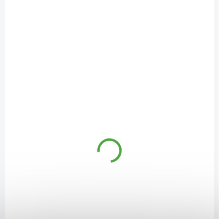
DOSTUPNÉ DO 1 DNE
(>10 KS)
Elite Repair Plant Protein 1kg chocolate brownie
1 149 Kč
/ ks
Detail
- Vegan No.1 Sports Recovery Protein
- Fermentovaný hrachový protein + quinoa protein
- 7 g BCAA v dávce (zdroj fermentace)
- Aditivum superpotravin (maca, baobab, boswellia)
- Aditivum minerálů a elektrolytů
- Aditivum probiotických kultur
- Aditivum extraktů a enzymů (podpora trávení)
FOR49114