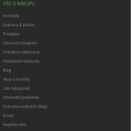
v
í
VŠE O NÁKUPU
k
y
Kontakty
v
ý
Doprava & platba
p
i
Prodejna
s
Věrnostní program
u
Vrácení a reklamace
Hodnocení obchodu
Blog
Akce a novinky
Jak nakupovat
Obchodní podmínky
Ochrana osobních údajů
O nás
Napište nám