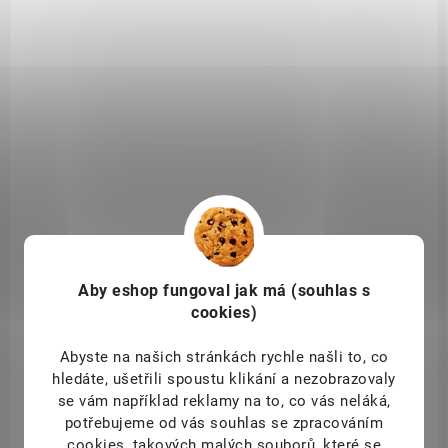
DOSTUPNÉ DO 1 DNE
(6 KS)
Raw Fuel Complete Plant Meal 2kg chocolate
brownie
Aby eshop
fungoval jak má (souhlas s
1 099 Kč
/ ks
Detail
cookies)
- Vegan No.1 Raw Fuel MRP
Abyste na našich stránkách rychle našli to, co
- Plnohodnotný, kompletní a rychlý zdroj živin
hledáte, ušetřili spoustu klikání a nezobrazovaly
- Zdroj bílkovin: fermentovaný protein z hrachu a quinoa
se vám například reklamy na to, co vás neláká,
- Vláknina + sacharidy s postupným uvolňováním
potřebujeme od vás souhlas se zpracováním
- Aditivum superpotravin a probiotik
cookies, takových malých souborů, které se
- Aditivum extraktů a enzymů (podpora trávení)