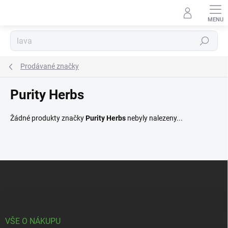
Přejít
na
obsah
Hledat
Prodávané značky
Purity Herbs
Žádné produkty značky
Purity Herbs
nebyly nalezeny...
Z
á
p
a
t
í
VŠE O NÁKUPU