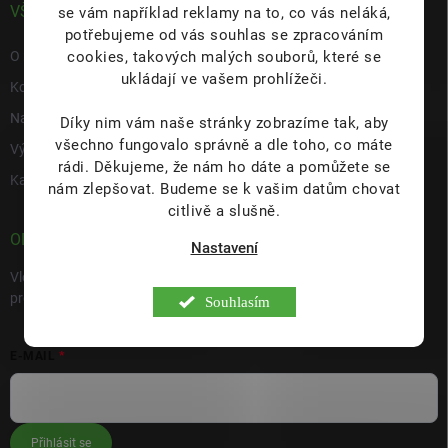
VŠE O NÁS
se vám například reklamy na to, co vás neláká,
potřebujeme od vás souhlas se zpracováním
cookies, takových malých souborů, které se
O nás
ukládají ve vašem prohlížeči.
Kontakty
Napište nám
Díky nim vám naše stránky zobrazíme tak, aby
všechno fungovalo správně a dle toho, co máte
Výdejní místo s prodejnou Hulín
rádi.
Děkujeme, že nám ho dáte a pomůžete se
Kariéra
nám zlepšovat. Budeme se k vašim datům chovat
citlivě a slušně.
ODEBÍRAT NEWSLETTER
Nastavení
Vložte svůj e-mail a my vám budeme zasílat informace o nových
produktech na našem e-shopu.
Souhlasím
E-MAIL
Přihlásit se