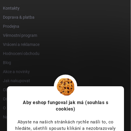
Kontakty
Doprava & platba
Prodejna
Věrnostní program
Vrácení a reklamace
Hodnocení obchodu
Blog
Akce a novinky
Jak nakupovat
Obchodní podmínky
Ochrana osobních údajů
Aby eshop
fungoval jak má (souhlas s
O nás
cookies)
Napište nám
Abyste na našich stránkách rychle našli to, co
hledáte, ušetřili spoustu klikání a nezobrazovaly