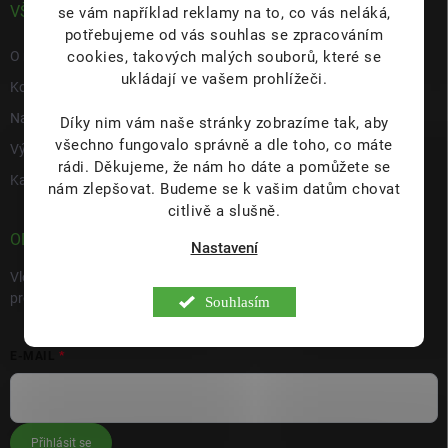
VŠE O NÁS
se vám například reklamy na to, co vás neláká,
potřebujeme od vás souhlas se zpracováním
cookies, takových malých souborů, které se
O nás
ukládají ve vašem prohlížeči.
Kontakty
Napište nám
Díky nim vám naše stránky zobrazíme tak, aby
všechno fungovalo správně a dle toho, co máte
Výdejní místo s prodejnou Hulín
rádi.
Děkujeme, že nám ho dáte a pomůžete se
Kariéra
nám zlepšovat. Budeme se k vašim datům chovat
citlivě a slušně.
ODEBÍRAT NEWSLETTER
Nastavení
Vložte svůj e-mail a my vám budeme zasílat informace o nových
produktech na našem e-shopu.
Souhlasím
E-MAIL
Přihlásit se