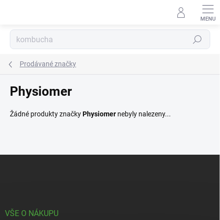
Přejít
na
obsah
Hledat
Prodávané značky
Physiomer
Žádné produkty značky
Physiomer
nebyly nalezeny...
Z
á
p
a
t
í
VŠE O NÁKUPU