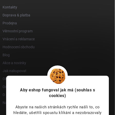
Kontakty
Doprava & platba
Prodejna
Věrnostní program
Vrácení a reklamace
Hodnocení obchodu
Blog
Akce a novinky
Jak nakupovat
Obchodní podmínky
Ochrana osobních údajů
Aby eshop
fungoval jak má (souhlas s
O nás
cookies)
Napište nám
Abyste na našich stránkách rychle našli to, co
hledáte, ušetřili spoustu klikání a nezobrazovaly