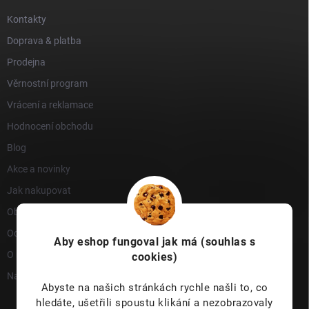
Kontakty
Doprava & platba
Prodejna
Věrnostní program
Vrácení a reklamace
Hodnocení obchodu
Blog
Akce a novinky
Jak nakupovat
Obchodní podmínky
Ochrana osobních údajů
Aby eshop
fungoval jak má (souhlas s
O nás
cookies)
Napište nám
Abyste na našich stránkách rychle našli to, co
hledáte, ušetřili spoustu klikání a nezobrazovaly