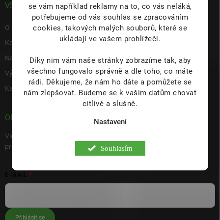
VŠE O NÁS
se vám například reklamy na to, co vás neláká,
potřebujeme od vás souhlas se zpracováním
cookies, takových malých souborů, které se
O nás
ukládají ve vašem prohlížeči.
Kontakty
Napište nám
Díky nim vám naše stránky zobrazíme tak, aby
všechno fungovalo správně a dle toho, co máte
Výdejní místo s prodejnou Hulín
rádi.
Děkujeme, že nám ho dáte a pomůžete se
Kariéra
nám zlepšovat. Budeme se k vašim datům chovat
citlivě a slušně.
ODEBÍRAT NEWSLETTER
Nastavení
Vložte svůj e-mail a my vám budeme zasílat informace o nových
produktech na našem e-shopu.
Souhlasím
E-MAIL
Přihlásit se