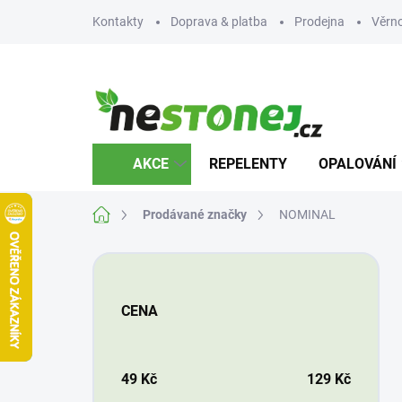
Přejít
Kontakty
Doprava & platba
Prodejna
Věrn
na
obsah
AKCE
REPELENTY
OPALOVÁNÍ
Domů
Prodávané značky
NOMINAL
P
o
s
CENA
t
r
a
n
49
Kč
129
Kč
n