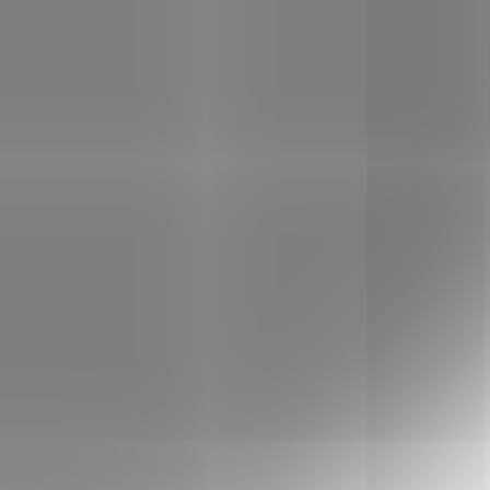
3 DNŮ
DOSTUPNÉ DO 3 DNŮ
kaše
Nomina Cereální kaše
rýžová 300g
49 Kč
/ ks
Do košíku
u
Jedna z nejlépe stravitelných
ivé
a nejvíce univerzálních kaší
vůbec. To je rýžová kaše.
Připravit si ji můžeš prakticky
kdykoli – je velmi dobře
in.
stravitelným pokrmem,
neobsahuje alergeny ani další
liny.
konzervační látky, no a v
amínů
neposlední řadě skvěle
D8785
SAD8782
lů.
chutná prakticky s jakoukoli