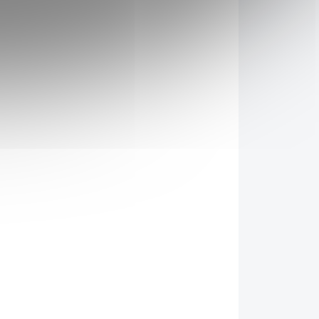
příchutí, která tě na...
ku
3 DNŮ
DOSTUPNÉ DO 3 DNŮ
Nominal Směs na
chléb s chia semínky
500g
69 Kč
/ ks
Do košíku
ýrobu
Chia semínka obsahují přes
h a
30% vlákniny a to se
ket a
zastoupením nerozpustné i
léko,
rozpustné složky. Z asi 30%