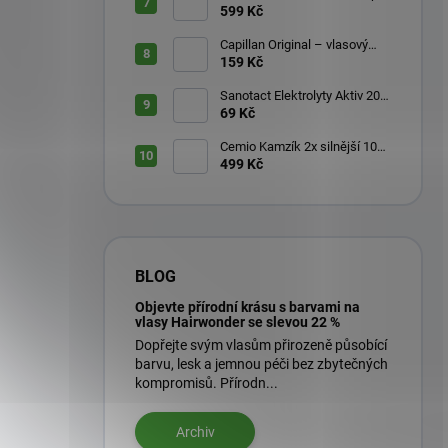
599 Kč
Capillan Original – vlasový
aktivátor 200 ml
159 Kč
Sanotact Elektrolyty Aktiv 20
šumivých tablet
69 Kč
Cemio Kamzík 2x silnější 100
kapslí + 50 kapslí
499 Kč
BLOG
Objevte přírodní krásu s barvami na
vlasy Hairwonder se slevou 22 %
Dopřejte svým vlasům přirozeně působící
barvu, lesk a jemnou péči bez zbytečných
kompromisů. Přírodn...
Archiv