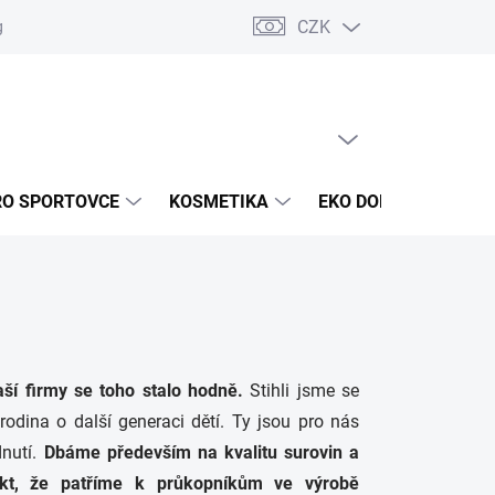
CZK
g
Akce a novinky
Jak nakupovat
Obchodní podmínky
Oc
PRÁZDNÝ KOŠÍK
NÁKUPNÍ
KOŠÍK
RO SPORTOVCE
KOSMETIKA
EKO DOMÁCNOST
aší firmy se toho stalo hodně.
Stihli jsme se
 rodina o další generaci dětí. Ty jsou pro nás
dnutí.
Dbáme především na kvalitu surovin a
akt, že patříme k průkopníkům ve výrobě