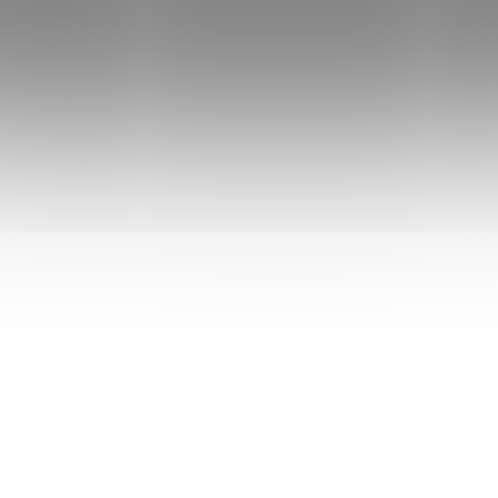
příchutí, která tě na...
Pro výrobu Nominy
používáme vždy pohan
loupano...
DOSTUPNÉ DO 3 DNŮ
DOSTUPNÉ DO 
Nomina Cereální kaše
Nominal Směs na
semínková 300g
bramborové těsto
400g
59 Kč
/ ks
59 Kč
/ ks
Do košíku
Do košíku
Cereální kaše Nomina
Semínková – obsahuje dávku
Bezlepková směs
na v
směsi olejnatých semínek,
přílohovýc
která jsou pro náš
ovocných
knedlíků, kro
organismus vynikajícím
placek
. Neobsahuje m