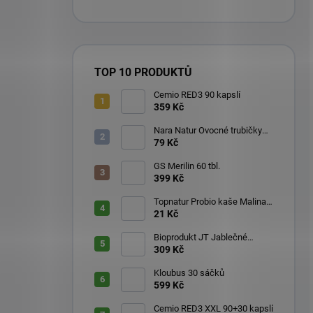
TOP 10 PRODUKTŮ
Cemio RED3 90 kapslí
359 Kč
Nara Natur Ovocné trubičky
Lavaš 140 g
79 Kč
GS Merilin 60 tbl.
399 Kč
Topnatur Probio kaše Malina
60 g
21 Kč
Bioprodukt JT Jablečné
trubičky 43 ks (540 g)
309 Kč
Kloubus 30 sáčků
599 Kč
Cemio RED3 XXL 90+30 kapslí