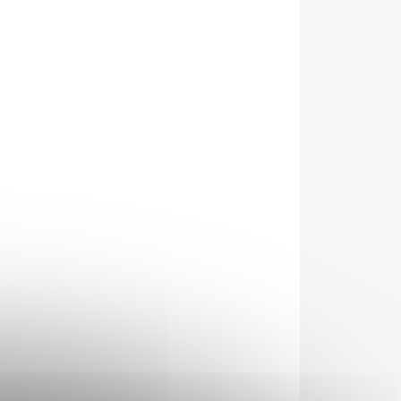
ADEM
SKLADEM
(8 KS)
(6 KS)
kaše
Nomina Cereální kaše
lahodná 300g
59 Kč
/ ks
Do košíku
ečná
Quinoa - pro svou výživovou
hodnotu bývá označována
klad
jako superpotravina. Ceněn
sem a
je velmi vysoký obsah
ýže a
bílkovin se zastoupením
na,
všech esenciálních