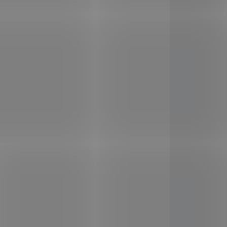
aší
vlastnostmi připomíná chleby
Tato
s obsahem barevných
 ze
sladových mouk a sladových
n –
extraktů. Vyznačuje se plnou
ice,
chutí a specifickou vůní. Při
zadělávání těsta je možné
dnot
chléb „vylepšit“ přídavkem
i či
různých semínek (len, sezam,
D8768
SAD8765
dýně...). Např. slunečnicová
semínka jsou nejen zdrojem
velmi cenných živin, ale
vypadají v tmavém těstě
velmi pěkně. Doslova k
nakousnutí. Dobrou chuť!
3 DNŮ
DOSTUPNÉ DO 3 DNŮ
kaše
Nomina Cereální kaše
jáhlová 300g