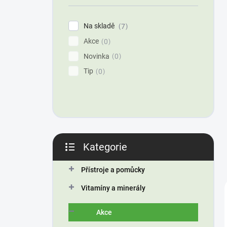
í
p
Na skladě
7
a
Akce
n
0
e
Novinka
0
l
Tip
0
Kategorie
Přeskočit
kategorie
Přístroje a pomůcky
Vitamíny a minerály
Akce