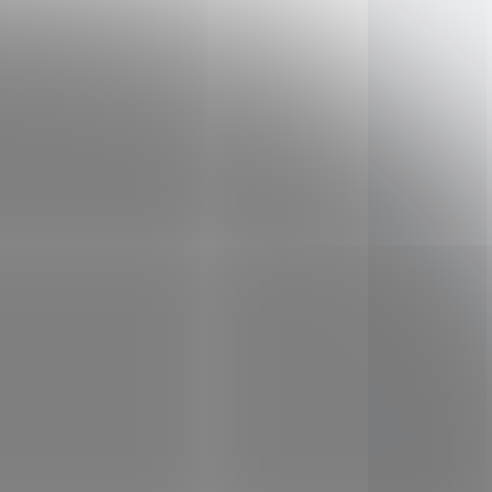
živě
aminokyselin. Je také
e
bohatým zdrojem hořčíku,
vápníku, železa a zinku,
D8771
SAD8781
,
vitamínu B2, kvalitních
p...
mastných kyselin a vlákniny.
Čirok - tato přirozeně be...
ADEM
SKLADEM
(7 KS)
(5 KS)
kaše
Nominal Směs na
chléb rustikální 500g
69 Kč
/ ks
Do košíku
Tmavý rustikální chléb svými