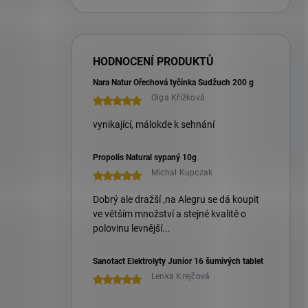
HODNOCENÍ PRODUKTŮ
Nara Natur Ořechová tyčinka Sudžuch 200 g
Olga Křížková
vynikající, málokde k sehnání
Propolis Natural sypaný 10g
Michal Kupczak
Dobrý ale dražší ,na Alegru se dá koupit
ve větším množství a stejné kvalitě o
polovinu levnější...
Sanotact Elektrolyty Junior 16 šumivých tablet
Lenka Krejčová