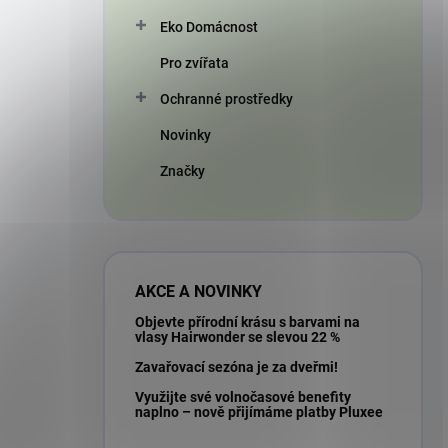
Eko Domácnost
Pro zvířata
Ochranné prostředky
Novinky
Značky
AKCE A NOVINKY
Objevte přírodní krásu s barvami na
vlasy Hairwonder se slevou 22 %
Zavařovací sezóna je za dveřmi!
Využijte své volnočasové benefity
naplno – nově přijímáme platby Pluxee