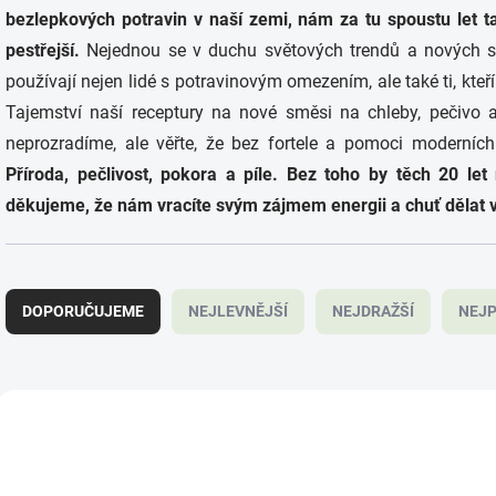
bezlepkových potravin v naší zemi, nám za tu spoustu let 
pestřejší.
Nejednou se v duchu světových trendů a nových st
používají nejen lidé s potravinovým omezením, ale také ti, kte
Tajemství naší receptury na nové směsi na chleby, pečivo 
neprozradíme, ale věřte, že bez fortele a pomoci moderních
Příroda, pečlivost, pokora a píle. Bez toho by těch 20 l
děkujeme, že nám vracíte svým zájmem energii a chuť dělat v
Ř
a
DOPORUČUJEME
NEJLEVNĚJŠÍ
NEJDRAŽŠÍ
NEJP
z
e
n
í
V
p
ý
SAD14472
SA
r
p
o
i