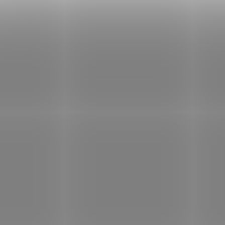
volbě, jakou tekutinu, jaké
která figuruje v lidské vý
ovoce či jaká semínka
již tisíce let. Je známé, ž
vyberete a do jaké míry
ječná kaše byla v antice
SAD8772
SA
chcete sladit. Stejně jako u
pokrmem gladiátorů a to
ostatních kaší Nomina stačí
současnou terminologií, 
jen vmíchat několik lžic
produktu do horké tekutiny,
dobře promíchat a nechat
několik minut nabobtnat.
Pokrm je na stole.
SKLADEM
SKL
Věříme, že si Nomík najde
(1 KS)
místo i u Vaší snídaně.
Nomina Cereální kaše
Nomina Cereální 
špaldová 300g
vícezrnná 300g
59 Kč
49 Kč
/ ks
/ ks
Do košíku
Do košíku
Oblíbená instantní kaše. Ptáš
Univerzální vícezrnná