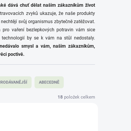
také dává chuť dělat našim zákazníkům život
ravovacích zvyků ukazuje, že naše produkty
ří nechtějí svůj organismus zbytečně zatěžovat.
a pro vaření bezlepkových potravin vám sice
 technologií by se k vám na stůl nedostaly.
et nedávalo smysl a vám, našim zákazníkům,
ěci poctivě.
RODÁVANĚJŠÍ
ABECEDNĚ
18
položek celkem
D8774
SAD8769