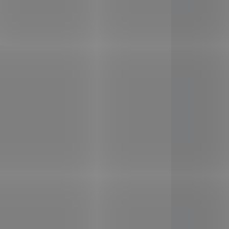
49 Kč
/ ks
Do košíku
Hledáš rychlou svačinu,
nutričně vyváženou snídani,
y,
nebo máš prostě na něco
 a
chuť? Vyzkoušej naši
bsah
instantní jáhlovou kaši.
umány
Instantní proto, aby bylo
vždycky po ruce něco
eho
dobrého a přitom zdravého a
nutričně bohatého. Jáhly
jsou významným zdrojem
D8766
SAD8767
minerálů a vitamínů. Pro
..
vysoký obsah železa se d...