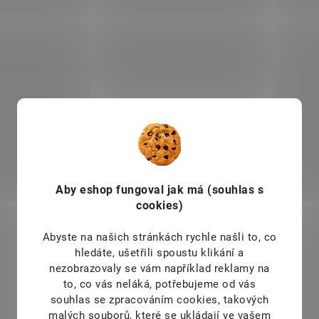
se proč? Špalda je prastará
instantní kaše. S touto k
obilovina, která nebyla
prostě neuděláš chybu. 
šlechtěna, takže si zachovala
super kaše je připravena
obrovské množství cenných
směsi základních obilovi
látek! Špalda ukrývá velké
pšenice, jáhel, žita, kukuř
množství hořčíku a vitaminů
ječmene a ovsa. Velké
skupiny B, včetně vitaminu
množství nutričních ho
B17, u kterého bylo
tak získáš v jedné snídan
SAD8784
SA
prokázáno preventivní
svačině. Instantní kaše
působení proti nádorovému
NOMINA je mimořádná
bujení...
svým...
Aby eshop
fungoval jak má (souhlas s
cookies)
Abyste na našich stránkách rychle našli to, co
hledáte, ušetřili spoustu klikání a
nezobrazovaly se vám například reklamy na
SKLADEM
DOSTUPNÉ DO 
(3 KS)
to, co vás neláká, potřebujeme od vás
Nomina Cereální 
souhlas se zpracováním cookies, takových
Nomix bezlepková
čiroková 300g
malých souborů, které se ukládají ve vašem
mouka 1000g