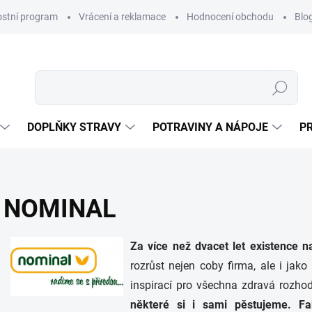
ostní program
Vrácení a reklamace
Hodnocení obchodu
Blo
Hledat
DOPLŇKY STRAVY
POTRAVINY A NÁPOJE
P
NOMINAL
Za více než dvacet let existence n
rozrůst nejen coby firma, ale i jako
inspirací pro všechna zdravá rozho
některé si i sami pěstujeme. F