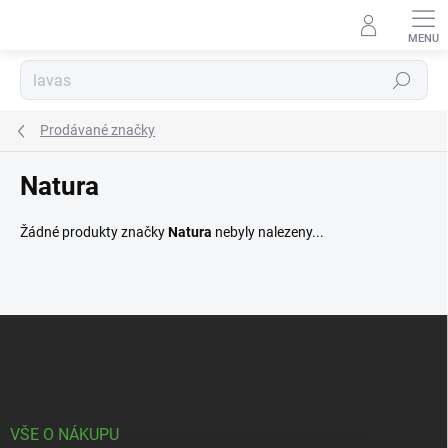
Přejít
na
obsah
Hledat
Prodávané značky
Natura
Žádné produkty značky
Natura
nebyly nalezeny...
Z
á
p
a
t
í
VŠE O NÁKUPU