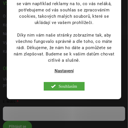
VŠE O NÁS
se vám například reklamy na to, co vás neláká,
potřebujeme od vás souhlas se zpracováním
cookies, takových malých souborů, které se
O nás
ukládají ve vašem prohlížeči.
Kontakty
Napište nám
Díky nim vám naše stránky zobrazíme tak, aby
všechno fungovalo správně a dle toho, co máte
Výdejní místo s prodejnou Hulín
rádi.
Děkujeme, že nám ho dáte a pomůžete se
Kariéra
nám zlepšovat. Budeme se k vašim datům chovat
citlivě a slušně.
ODEBÍRAT NEWSLETTER
Nastavení
Vložte svůj e-mail a my vám budeme zasílat informace o nových
produktech na našem e-shopu.
Souhlasím
E-MAIL
Přihlásit se