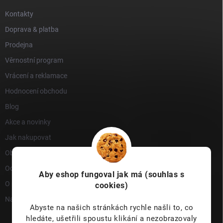
Kontakty
Doprava & platba
Prodejna
Věrnostní program
Vrácení a reklamace
Hodnocení obchodu
Blog
Akce a novinky
Jak nakupovat
Obchodní podmínky
Ochrana osobních údajů
Aby eshop
fungoval jak má (souhlas s
O nás
cookies)
Napište nám
Abyste na našich stránkách rychle našli to, co
hledáte, ušetřili spoustu klikání a nezobrazovaly