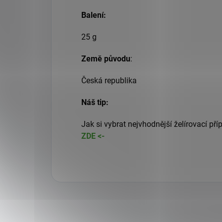
Balení:
25 g
Země původu
:
Česká republika
Náš tip:
Jak si vybrat nejvhodnější želírovací pří
ZDE <-