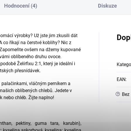
Hodnocení (4)
Diskuze
omácí výrobky? Už jste jim zkusili dát
Dop
co říkají na čerstvé koblihy? Nic z
. Zapomeňte ovšem na džemy kupované
 z vámi oblíbeného druhu ovoce.
obě Želírfixu 2:1, který je ideální i
Katego
tských přesnídávek.
EAN
:
 palačinkami, vláčným perníkem a
našich oblíbených chlebů. Jedete v
?
Bez
k nebo chléb. Žijte naplno!
anthan, pektiny, guma tara, karubin),
: kyselina askorbová, kyselina: kyselina