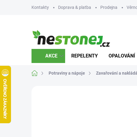
Přejít
Kontakty
Doprava & platba
Prodejna
Věrn
na
obsah
AKCE
REPELENTY
OPALOVÁNÍ
Domů
Potraviny a nápoje
Zavařování a naklád
4 hodnocení
Podrobnosti hodnocení
ZNA