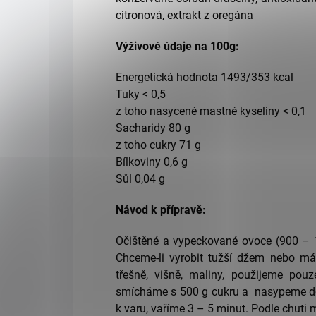
citronová, extrakt z oregána
Výživové údaje na 100g:
Energetická hodnota 1493/353 kcal
Tuky < 0,5
z toho nasycené mastné kyseliny < 0,1
Sacharidy 80 g
z toho cukry 71 g
Bílkoviny 0,6 g
Sůl 0,04 g
Návod k přípravě:
Očištěné a vypeckované ovoce (900 – 
Chceme-li vyrobit tužší džem nebo má
třešně, višně, maliny, použijeme p
smícháme s 500 g cukru a nasypeme do
k varu, vaříme 3 – 5 minut. Podle chuti