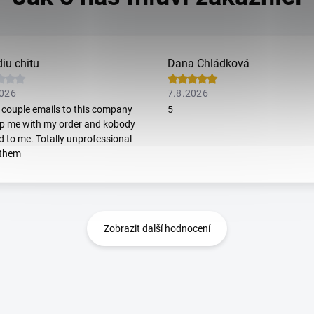
iu chitu
Dana Chládková
2026
7.8.2026
t couple emails to this company
5
lp me with my order and kobody
ed to me. Totally unprofessional
 them
Zobrazit další hodnocení