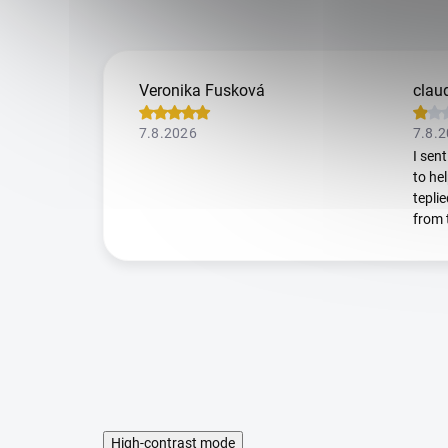
Veronika Fusková
claud
7.8.2026
7.8.
I sen
to he
tepli
from
High-contrast mode