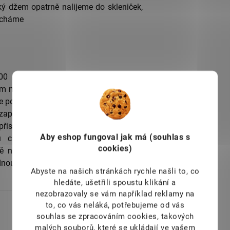
ý džem opatrně nalijeme do skleniček,
echáme
(900 – 1000 g) rozemeleme nebo
džem nebo máme-li hodně šťavnaté ovoce
eme pouze 800 – 900 g ovoce. Vložíme do
a zapneme program Příprava marmelády.
isypeme k ovoci sáček Želírfixu 2:1,
Aby eshop
fungoval jak má (souhlas s
u citronovou nebo cukr. Odebereme
cookies)
 nalijeme do skleniček, zavíčkujeme,
dnout.
Abyste na našich stránkách rychle našli to, co
hledáte, ušetřili spoustu klikání a
nezobrazovaly se vám například reklamy na
to, co vás neláká, potřebujeme od vás
souhlas se zpracováním cookies, takových
malých souborů, které se ukládají ve vašem