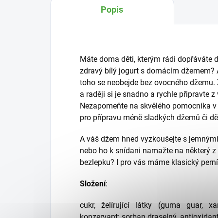
Popis
Máte doma děti, kterým rádi dopřáváte d
zdravý bílý jogurt s domácím džemem? A 
toho se neobejde bez ovocného džemu
a raději si je snadno a rychle připravte
Nezapomeňte na skvělého pomocníka v pod
pro přípravu méně sladkých džemů či dě
A váš džem hned vyzkoušejte s jemnými
nebo ho k snídani namažte na některý z 
bezlepku? I pro vás máme klasický perní
Složení
:
cukr, želírující látky (guma guar, x
konzervant: sorban draselný, antioxidant