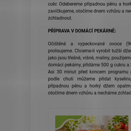
cukr. Odebereme případnou pěnu a hork
zavíčkujeme, otočíme dnem vzhůru a n
zchladnout.
PŘÍPRAVA V DOMÁCÍ PEKÁRNĚ:
Očištěné a vypeckované ovoce 
prolisujeme. Chceme-li vyrobit tužší 
jako jsou třešně, višně, maliny, použij
domácí pekárny, přidáme 500 g cukru 
Asi 30 minut před koncem programu př
podle chuti můžeme přidat kyselin
případnou pěnu a horký džem opatrně
otočíme dnem vzhůru a necháme zchla