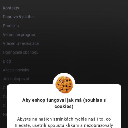
Kontakty
Doprava & platba
Prodejna
Věrnostní program
Vrácení a reklamace
Hodnocení obchodu
Blog
Akce a novinky
Jak nakupovat
Obchodní podmínky
Ochrana osobních údajů
Aby eshop
fungoval jak má (souhlas s
O nás
cookies)
Napište nám
Abyste na našich stránkách rychle našli to, co
hledáte, ušetřili spoustu klikání a nezobrazovaly