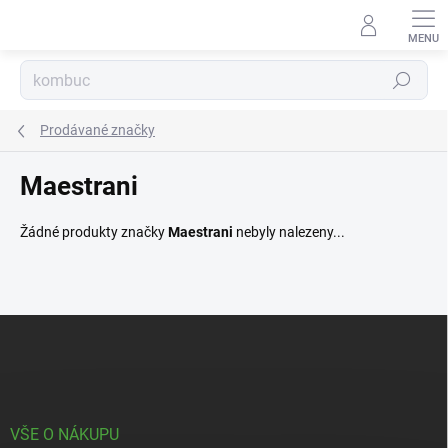
Přejít
na
obsah
Hledat
Prodávané značky
Maestrani
Žádné produkty značky
Maestrani
nebyly nalezeny...
Z
á
p
a
t
í
VŠE O NÁKUPU