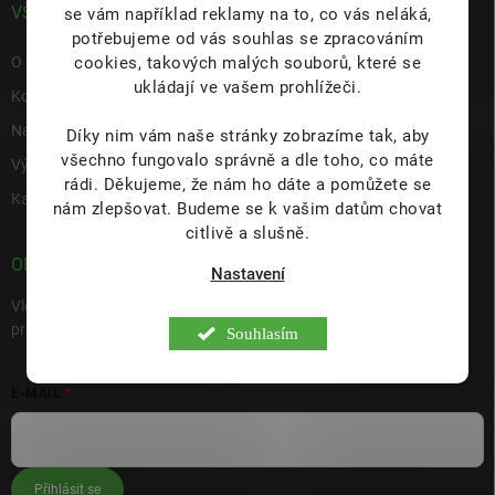
VŠE O NÁS
se vám například reklamy na to, co vás neláká,
potřebujeme od vás souhlas se zpracováním
cookies, takových malých souborů, které se
O nás
ukládají ve vašem prohlížeči.
Kontakty
Napište nám
Díky nim vám naše stránky zobrazíme tak, aby
všechno fungovalo správně a dle toho, co máte
Výdejní místo s prodejnou Hulín
rádi.
Děkujeme, že nám ho dáte a pomůžete se
Kariéra
nám zlepšovat. Budeme se k vašim datům chovat
citlivě a slušně.
ODEBÍRAT NEWSLETTER
Nastavení
Vložte svůj e-mail a my vám budeme zasílat informace o nových
produktech na našem e-shopu.
Souhlasím
E-MAIL
Přihlásit se