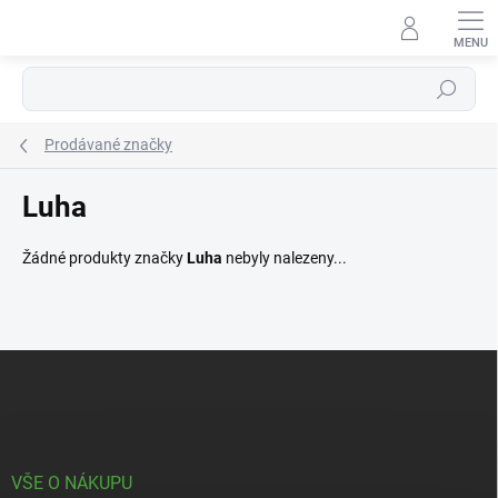
Přejít
na
obsah
Hledat
Prodávané značky
Luha
Žádné produkty značky
Luha
nebyly nalezeny...
Z
á
p
a
t
í
VŠE O NÁKUPU