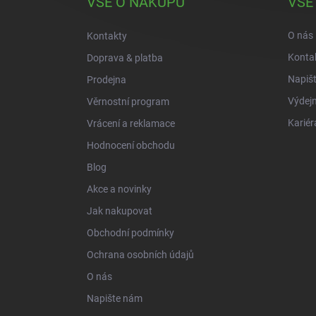
VŠE O NÁKUPU
VŠE
t
í
O nás
Kontakty
Konta
Doprava & platba
Napiš
Prodejna
Výdejn
Věrnostní program
Kariér
Vrácení a reklamace
Hodnocení obchodu
Blog
Akce a novinky
Jak nakupovat
Obchodní podmínky
Ochrana osobních údajů
O nás
Napište nám