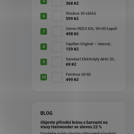
368 Kč
Kloubus 30 sáčků
599 Kč
Cemio RED3 XXL 90+30 kapslí
498 Kč
Capillan Original – vlasový
aktivátor 200 ml
159 Kč
Sanotact Elektrolyty Aktiv 20
šumivých tablet
69 Kč
Feminus 60 tbl.
499 Kč
BLOG
Objevte přírodní krásu s barvami na
vlasy Hairwonder se slevou 22 %
Dopřejte svým vlasům přirozeně působící