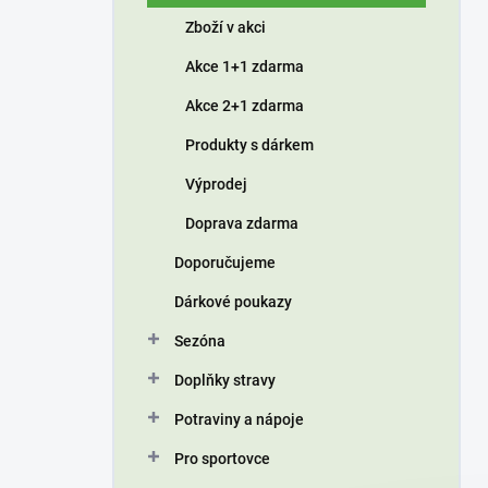
í
Zboží v akci
p
a
Akce 1+1 zdarma
n
Akce 2+1 zdarma
e
l
Produkty s dárkem
Výprodej
Doprava zdarma
Doporučujeme
Dárkové poukazy
Sezóna
Doplňky stravy
Potraviny a nápoje
Pro sportovce