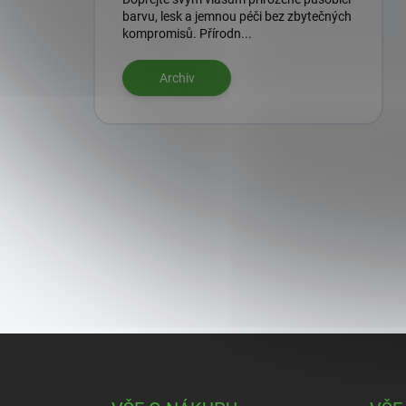
barvu, lesk a jemnou péči bez zbytečných
kompromisů. Přírodn...
Archiv
Z
á
p
a