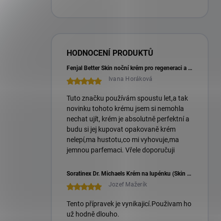
HODNOCENÍ PRODUKTŮ
Fenjal Better Skin noční krém pro regeneraci a hebkou pleť 50 ml
Ivana Horáková
Tuto značku používám spoustu let,a tak
novinku tohoto krému jsem si nemohla
nechat ujít, krém je absolutně perfektní a
budu si jej kupovat opakovaně krém
nelepí,ma hustotu,co mi vyhovuje,ma
jemnou parfemaci. Vřele doporučuji
Soratinex Dr. Michaels Krém na lupénku (Skin Care Cream)
Jozef Mažerík
Tento přípravek je vynikajicí.Použivam ho
už hodně dlouho.