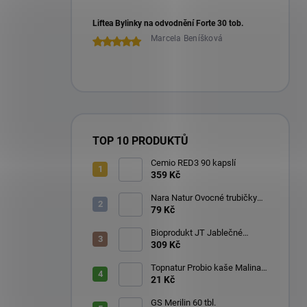
Liftea Bylinky na odvodnění Forte 30 tob.
Marcela Beníšková
TOP 10 PRODUKTŮ
Cemio RED3 90 kapslí
359 Kč
Nara Natur Ovocné trubičky
Lavaš 140 g
79 Kč
Bioprodukt JT Jablečné
trubičky 43 ks (540 g)
309 Kč
Topnatur Probio kaše Malina
60 g
21 Kč
GS Merilin 60 tbl.