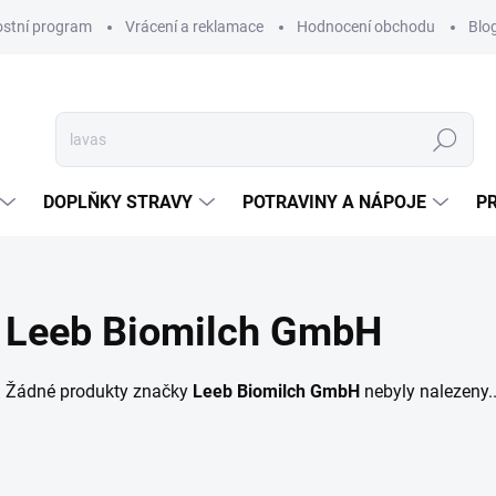
ostní program
Vrácení a reklamace
Hodnocení obchodu
Blo
Hledat
DOPLŇKY STRAVY
POTRAVINY A NÁPOJE
P
Leeb Biomilch GmbH
Žádné produkty značky
Leeb Biomilch GmbH
nebyly nalezeny..