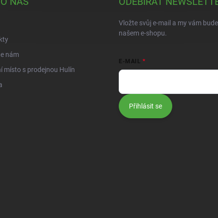
 O NÁS
ODEBÍRAT NEWSLETT
Vložte svůj e-mail a my vám bud
našem e-shopu.
kty
te nám
E-MAIL
í místo s prodejnou Hulín
a
Přihlásit se