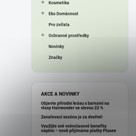
Kosmetika
Eko Domácnost
Pro zvířata
Ochranné prostředky
Novinky
Značky
AKCE A NOVINKY
Objevte přírodní krásu s barvami na
vlasy Hairwonder se slevou 22 %
Zavařovací sezóna je za dveřmi!
Využijte své volnočasové benefity
naplno – nově přijímáme platby Pluxee