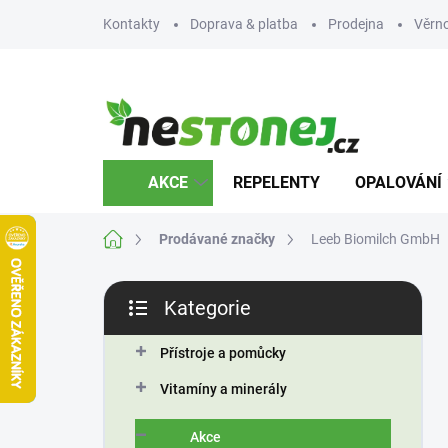
Přejít
Kontakty
Doprava & platba
Prodejna
Věrn
na
obsah
AKCE
REPELENTY
OPALOVÁNÍ
Domů
Prodávané značky
Leeb Biomilch GmbH
P
Kategorie
o
Přeskočit
s
kategorie
t
Přístroje a pomůcky
r
Vitamíny a minerály
a
n
Akce
n