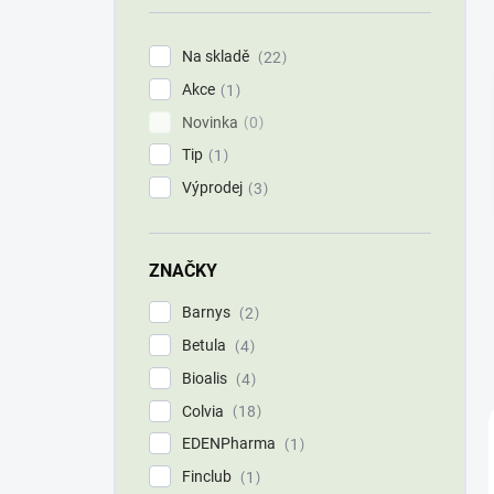
í
p
Na skladě
22
a
Akce
n
1
e
Novinka
0
l
Tip
1
Výprodej
3
ZNAČKY
Barnys
2
Betula
4
Bioalis
4
Colvia
18
EDENPharma
1
Finclub
1