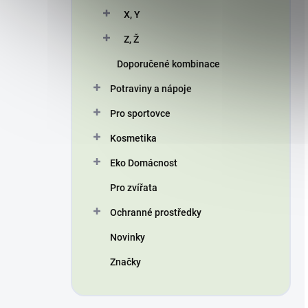
X, Y
Z, Ž
Doporučené kombinace
Potraviny a nápoje
Pro sportovce
Kosmetika
Eko Domácnost
Pro zvířata
Ochranné prostředky
Novinky
Značky