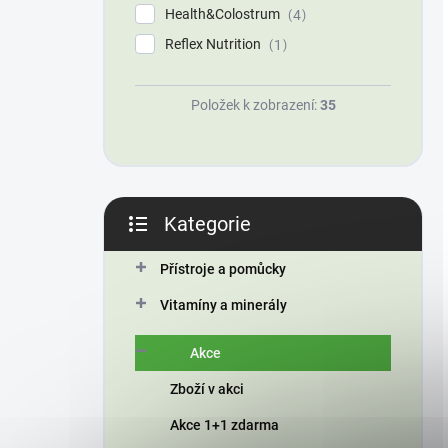
Health&Colostrum
4
Reflex Nutrition
1
Položek k zobrazení:
35
Kategorie
Přeskočit
kategorie
Přístroje a pomůcky
Vitamíny a minerály
Akce
Zboží v akci
Akce 1+1 zdarma