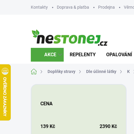
Přejít
Kontakty
Doprava & platba
Prodejna
Věrn
na
obsah
AKCE
REPELENTY
OPALOVÁNÍ
Domů
Doplňky stravy
Dle účinné látky
K
P
o
s
CENA
t
r
a
n
139
Kč
2390
Kč
n