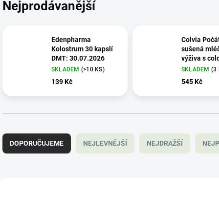
Nejprodávanější
Edenpharma
Colvia Počá
Kolostrum 30 kapslí
sušená mlé
DMT: 30.07.2026
výživa s col
6 měsíců 15
SKLADEM
(>10 KS)
SKLADEM
(3
139 Kč
545 Kč
Ř
a
DOPORUČUJEME
NEJLEVNĚJŠÍ
NEJDRAŽŠÍ
NEJP
z
e
n
í
V
p
ý
2832
r
p
o
i