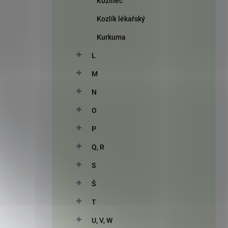
Kozinec
Kozlík lékařský
Kurkuma
L
M
N
O
P
Q, R
S
Š
T
U, V, W