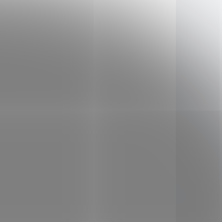
250 mg
doplněné o příchuť broskve, je
stra
ideální volbou nejen při
na min.
nástupu do školy nebo
obulinů
oslabeném organismu, ale po
celý rok, kdy přispívá k
156152
156149
normální funkci imunitního
systému vašich dětí Sirup
mohou užívat nejen děti od 3
let, ale i celá vaše rodina.
KLADEM
SKLADEM
(2 KS)
(1 KS)
strum
Bioalis Kozí kolostrum
pro děti 140 kapslí
1 199 Kč
/ ks
Do košíku