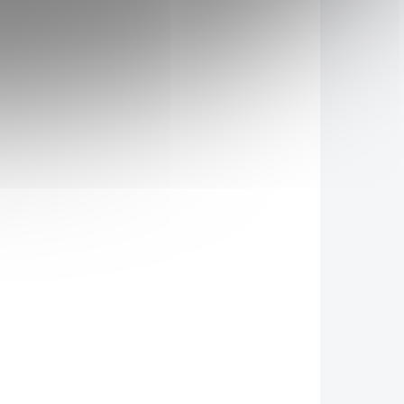
tých na
L18957
SAD16131
KLADEM
SKLADEM
(3 KS)
(2 KS)
Colvia Počáteční
živa
sušená mléčná výživa
měsíců
s colostrem 0-6 měsíců
900 g
399 Kč
/ ks
Do košíku