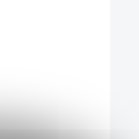
KLADEM
SKLADEM
(4 KS)
(3 KS)
strum
Bioalis Dětský sirup s
kolostrem a vitamíny
120 ml
549 Kč
/ ks
Do košíku
né pro
rozeným
Bioalis Dětský sirup s
aminů,
kolostrem a vitamíny
s
h tělu
komplexním složením (KK,
 Jedna
betaglukany, vitamíny C a D),