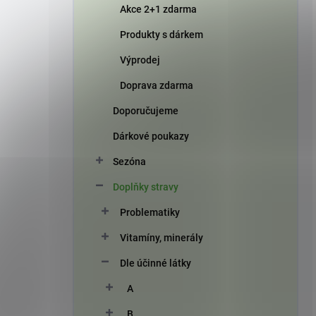
Akce 2+1 zdarma
Produkty s dárkem
Výprodej
Doprava zdarma
Doporučujeme
Dárkové poukazy
Sezóna
Doplňky stravy
Problematiky
Vitamíny, minerály
Dle účinné látky
A
B