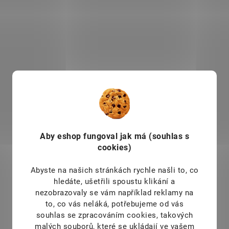
Bioalis kozí kolostrum
je
Bioalis Forte
je doplně
bohatým zdrojem aktivních
obsahující
100%
látek, které pocházejí přímo z
kolostrum, přírod
přírody.
betaglukan, vita
který přispívá k n
funkci imunitního syst
Tento komplexní d
stravy je vhodný pr
COL19061
CO
rodinu, a to zej
Aby eshop
fungoval jak má (souhlas s
okamžiku potřeby p
cookies)
imunity. Doporučujeme
také během regener
Abyste na našich stránkách rychle našli to, co
náročném fyzickém 
hledáte, ušetřili spoustu klikání a
nebo při rekonvalescenc
nezobrazovaly se vám například reklamy na
to, co vás neláká, potřebujeme od vás
souhlas se zpracováním cookies, takových
SKLADEM
S
malých souborů, které se ukládají ve vašem
(2 KS)