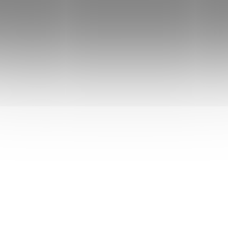
a růstových faktorů.
mořských řas, boha
hořčík.
COL9869
CO
SKLADEM
S
(4 KS)
Colvia Colostrum
Colvia Počáteční
Skimmed prášek 50 g
sušená mléčná vý
s colostrem 0-6 
355 Kč
/ ks
1500 g
545 Kč
/ ks
Do košíku
Do košíku