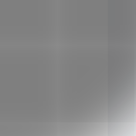
KLADEM
SKLADEM
(2 KS)
(3 KS)
Colvia Colostrum
Natur prášek 50 g
355 Kč
/ ks
Do košíku
®
erál 60
COLVIA
COLOSTRUM
travy s
NATUR
obsahuje sušené
vinního
plnotučné bovinní colostrum v
™ MG –
prášku.
.
Obsahuje mléčný tuk
plex z
bohatý na vitamíny.