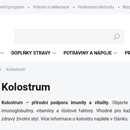
ostní program
Vrácení a reklamace
Hodnocení obchodu
Blo
Hledat
DOPLŇKY STRAVY
POTRAVINY A NÁPOJE
P
Kolostrum
Kolostrum
Kolostrum – přírodní podpora imunity a vitality.
Objevte
imunoglobuliny, vitamíny a růstové faktory. Vhodné pro ka
zdravý životní styl. Více informace o kolostru najdete v článku: