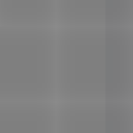
 +
Colvia Colostrum +
vitamín D3 + K2 60 tob.
340 Kč
/ ks
Do košíku
COLVIA Colostrum + vitamín
D
+ K
obsahuje kombinaci
 Bacopa
3
2
bovinního (kravského)
doplněk
colostra, vitamínu D
a
linami a
3
vitamínu K
MK7.
dporuje
2
ění a
 pomáhá
pívá ke
ní.
D16137
COL9868