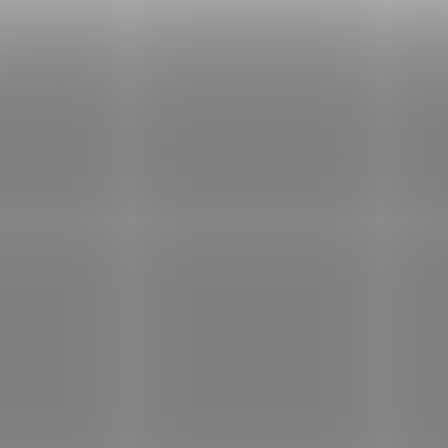
kanadských krav. Nové
kapsle obsahuje 
vylepšené Barny‘s Kolostrum
kozího kolo
s patentovaným beta-
standardizovaného 
glukanem Yestimun®
.
obsah 22 % imunogl
IgG.
93145/90
SKLADEM
S
(1 KS)
Bioalis Kozí kolostrum
Bioalis Kozí kolo
Forte 120 kapslí
899 Kč
od
/ ks
1 099 Kč
/ ks
Detail
Do košíku