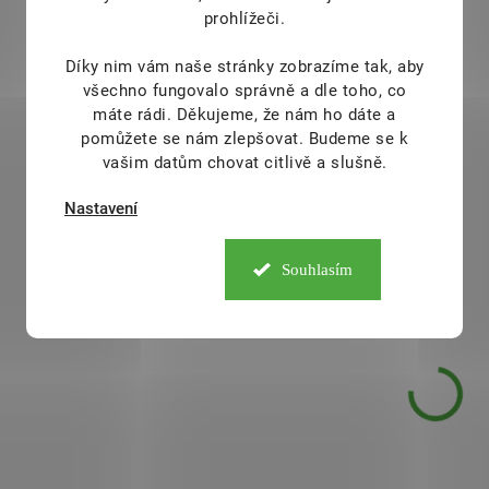
prohlížeči.
Colvia Colostrum +
Colvia Colostrum
Acerola + vitamín C 60
Bacopa + Ginkgo
Díky nim vám naše stránky zobrazíme tak, aby
tob.
Biloba 60 tob.
všechno fungovalo správně a dle toho, co
máte rádi.
Děkujeme, že nám ho dáte a
340 Kč
380 Kč
/ ks
/ ks
pomůžete se nám zlepšovat. Budeme se k
vašim datům chovat citlivě a slušně.
Do košíku
Do košíku
Nastavení
COLVIA® Colostrum + Acerola
COLVIA® Colostrum +
+ vitamín C – prémiový
+ Ginkgo Biloba – 
Souhlasím
doplněk stravy s kravským
stravy s colostrem, by
kolostrem a přírodní dávkou
vitamíny skupiny B. Po
vitamínu C. Podporuje
paměť, soustřed
imunitní systém, chrání buňky
kognitivní funkce,
před oxidativním stresem a
zvládat stres a přis
přispívá k celkové vitalitě
snížení únavy a vyčerpá
organismu.
SAD16136
SA