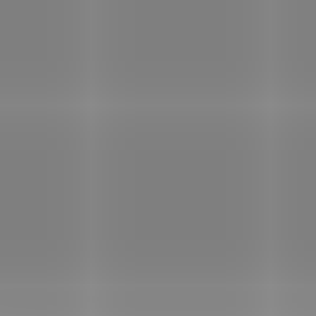
SKLADEM
S
(1 KS)
Colvia Colostrum 100%
Colvia Colostrum
čisté 60 tob.
Mineral 60 tob.
320 Kč
340 Kč
/ ks
/ ks
Do košíku
Do košíku
COLVIA Colostrum 100% čisté
COLVIA Colostrum min
60 tobolek je doplněk stravy
tobolek je doplněk s
s obsahem sušeného
obsahem sušeného bo
bovinního kolostra. Kolostrum
kolostra + Aquamin
obsahuje komplex imunitních
multiminerální kom