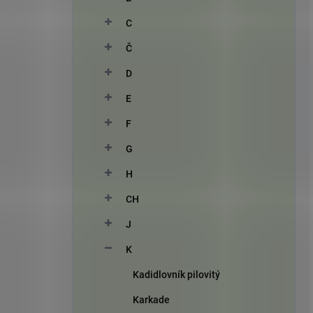
C
Č
D
E
F
G
H
CH
J
K
Kadidlovník pilovitý
Karkade