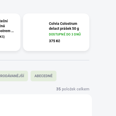
teční
Colvia Colostrum
čná
delact prášek 50 g
ostrem 0-
DOSTUPNÉ DO 3 DNŮ
00 g
 KS)
375 Kč
RODÁVANĚJŠÍ
ABECEDNĚ
35
položek celkem
98595
117722