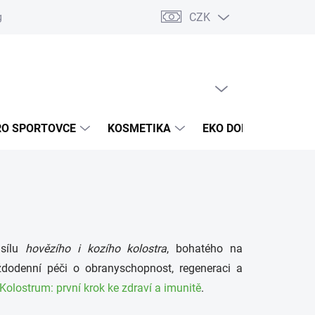
CZK
g
Akce a novinky
Jak nakupovat
Obchodní podmínky
Oc
PRÁZDNÝ KOŠÍK
NÁKUPNÍ
KOŠÍK
RO SPORTOVCE
KOSMETIKA
EKO DOMÁCNOST
 sílu
hovězího i kozího kolostra
, bohatého na
ždodenní péči o obranyschopnost, regeneraci a
Kolostrum: první krok ke zdraví a imunitě
.