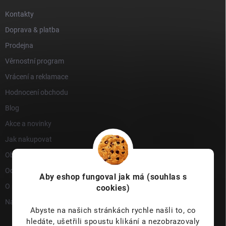
Kontakty
Doprava & platba
Prodejna
Věrnostní program
Vrácení a reklamace
Hodnocení obchodu
Blog
Akce a novinky
Jak nakupovat
Obchodní podmínky
Ochrana osobních údajů
Aby eshop
fungoval jak má (souhlas s
O nás
cookies)
Napište nám
Abyste na našich stránkách rychle našli to, co
hledáte, ušetřili spoustu klikání a nezobrazovaly