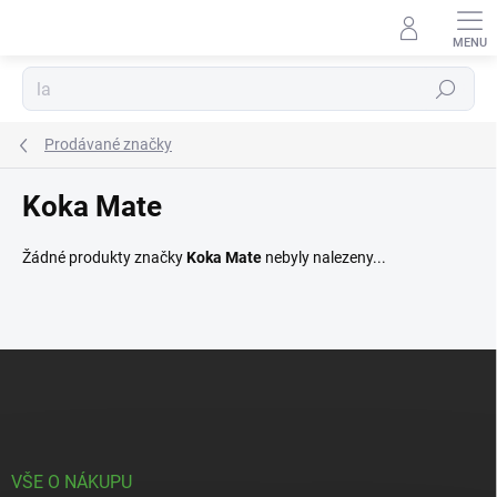
Přejít
na
obsah
Hledat
Prodávané značky
Koka Mate
Žádné produkty značky
Koka Mate
nebyly nalezeny...
Z
á
p
a
t
í
VŠE O NÁKUPU