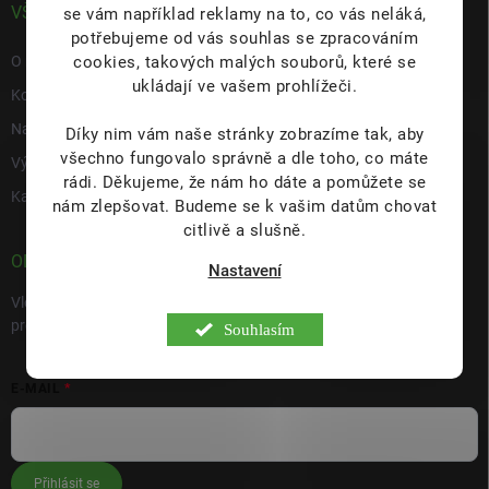
VŠE O NÁS
se vám například reklamy na to, co vás neláká,
potřebujeme od vás souhlas se zpracováním
cookies, takových malých souborů, které se
O nás
ukládají ve vašem prohlížeči.
Kontakty
Napište nám
Díky nim vám naše stránky zobrazíme tak, aby
všechno fungovalo správně a dle toho, co máte
Výdejní místo s prodejnou Hulín
rádi.
Děkujeme, že nám ho dáte a pomůžete se
Kariéra
nám zlepšovat. Budeme se k vašim datům chovat
citlivě a slušně.
ODEBÍRAT NEWSLETTER
Nastavení
Vložte svůj e-mail a my vám budeme zasílat informace o nových
produktech na našem e-shopu.
Souhlasím
E-MAIL
Přihlásit se