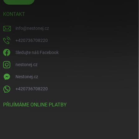
KONTAKT
info
@
nestonej.cz
+420736708220
Sledujte náš Facebook
nestonej.cz
Nestonej.cz
+420736708220
PŘIJÍMÁME ONLINE PLATBY