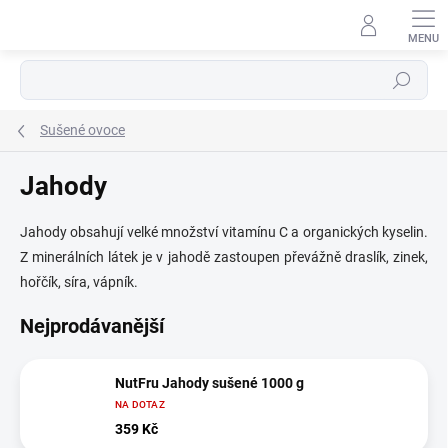
Přejít
na
obsah
Hledat
Sušené ovoce
Jahody
Jahody obsahují velké množství vitamínu C a organických kyselin.
Z minerálních látek je v jahodě zastoupen převážně draslík, zinek,
hořčík, síra, vápník.
Nejprodávanější
NutFru Jahody sušené 1000 g
NA DOTAZ
359 Kč