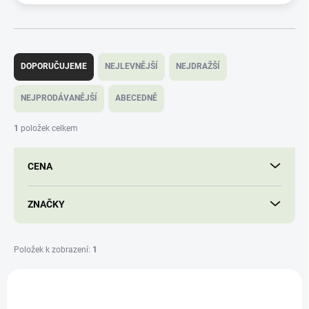
Ř
a
DOPORUČUJEME
NEJLEVNĚJŠÍ
NEJDRAŽŠÍ
z
e
NEJPRODÁVANĚJŠÍ
ABECEDNĚ
n
í
1
položek celkem
p
r
CENA
o
d
u
ZNAČKY
k
t
ů
Položek k zobrazení:
1
V
ý
102042
p