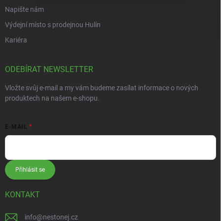
Napište nám
Výdejní místo s prodejnou Hulín
Kariéra
ODEBÍRAT NEWSLETTER
Vložte svůj e-mail a my vám budeme zasílat informace o nových
produktech na našem e-shopu.
E-MAIL
Přihlásit se
KONTAKT
info
@
nestonej.cz