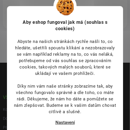
Aby eshop
fungoval jak má (souhlas s
cookies)
1
položek celkem
O
Abyste na našich stránkách rychle našli to, co
v
hledáte, ušetřili spoustu klikání a nezobrazovaly
l
se vám například reklamy na to, co vás neláká,
á
potřebujeme od vás souhlas se zpracováním
d
Z
a
cookies, takových malých souborů, které se
á
c
ukládají ve vašem prohlížeči.
p
í
p
a
Díky nim vám naše stránky zobrazíme tak, aby
r
t
všechno fungovalo správně a dle toho, co máte
v
í
VŠE O NÁKUPU
rádi.
Děkujeme, že nám ho dáte a pomůžete se
k
y
nám zlepšovat. Budeme se k vašim datům chovat
Kontakty
v
citlivě a slušně.
ý
Doprava & platba
p
Nastavení
i
Prodejna