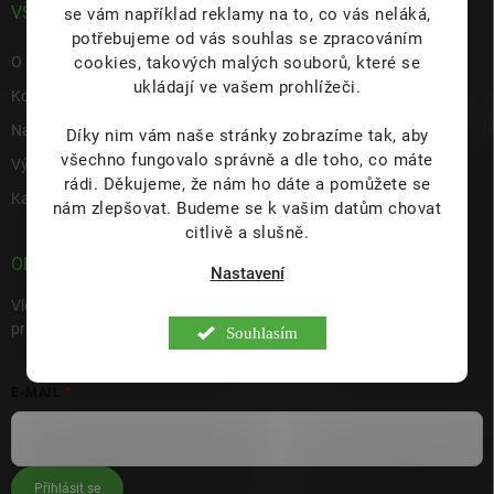
VŠE O NÁS
se vám například reklamy na to, co vás neláká,
potřebujeme od vás souhlas se zpracováním
cookies, takových malých souborů, které se
O nás
ukládají ve vašem prohlížeči.
Kontakty
Napište nám
Díky nim vám naše stránky zobrazíme tak, aby
všechno fungovalo správně a dle toho, co máte
Výdejní místo s prodejnou Hulín
rádi.
Děkujeme, že nám ho dáte a pomůžete se
Kariéra
nám zlepšovat. Budeme se k vašim datům chovat
citlivě a slušně.
ODEBÍRAT NEWSLETTER
Nastavení
Vložte svůj e-mail a my vám budeme zasílat informace o nových
produktech na našem e-shopu.
Souhlasím
E-MAIL
Přihlásit se