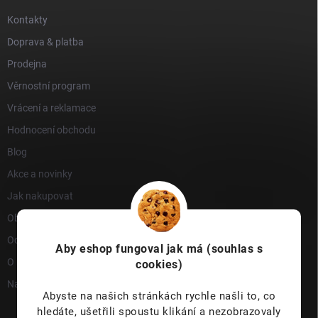
Kontakty
Doprava & platba
Prodejna
Věrnostní program
Vrácení a reklamace
Hodnocení obchodu
Blog
Akce a novinky
Jak nakupovat
Obchodní podmínky
Ochrana osobních údajů
Aby eshop
fungoval jak má (souhlas s
O nás
cookies)
Napište nám
Abyste na našich stránkách rychle našli to, co
hledáte, ušetřili spoustu klikání a nezobrazovaly