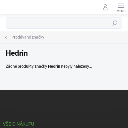
Přejít
na
obsah
Hledat
Prodávané značky
Hedrin
Žádné produkty značky
Hedrin
nebyly nalezeny...
Z
á
p
a
t
í
VŠE O NÁKUPU