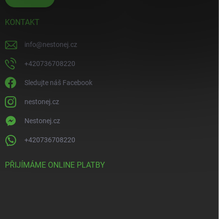
KONTAKT
info
@
nestonej.cz
+420736708220
Sledujte náš Facebook
nestonej.cz
Nestonej.cz
+420736708220
PŘIJÍMÁME ONLINE PLATBY