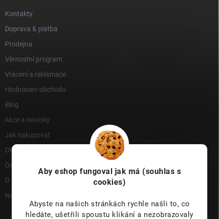
Kontakty
Doprava & platba
Prodejna
Věrnostní program
Vrácení a reklamace
Hodnocení obchodu
Blog
Akce a novinky
Jak nakupovat
Obchodní podmínky
Ochrana osobních údajů
Aby eshop
fungoval jak má (souhlas s
O nás
cookies)
Napište nám
Abyste na našich stránkách rychle našli to, co
hledáte, ušetřili spoustu klikání a nezobrazovaly