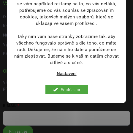
VŠE O NÁS
se vám například reklamy na to, co vás neláká,
potřebujeme od vás souhlas se zpracováním
cookies, takových malých souborů, které se
O nás
ukládají ve vašem prohlížeči.
Kontakty
Napište nám
Díky nim vám naše stránky zobrazíme tak, aby
všechno fungovalo správně a dle toho, co máte
Výdejní místo s prodejnou Hulín
rádi.
Děkujeme, že nám ho dáte a pomůžete se
Kariéra
nám zlepšovat. Budeme se k vašim datům chovat
citlivě a slušně.
ODEBÍRAT NEWSLETTER
Nastavení
Vložte svůj e-mail a my vám budeme zasílat informace o nových
produktech na našem e-shopu.
Souhlasím
E-MAIL
Přihlásit se