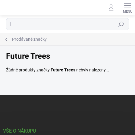
Přejít
na
obsah
Hledat
Prodávané značky
Future Trees
Žádné produkty značky
Future Trees
nebyly nalezeny...
Z
á
p
a
t
í
VŠE O NÁKUPU