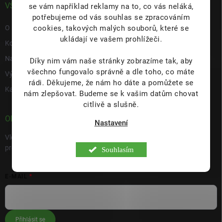
VŠE O NÁS
se vám například reklamy na to, co vás neláká,
potřebujeme od vás souhlas se zpracováním
cookies, takových malých souborů, které se
O nás
ukládají ve vašem prohlížeči.
Kontakty
Napište nám
Díky nim vám naše stránky zobrazíme tak, aby
všechno fungovalo správně a dle toho, co máte
Výdejní místo s prodejnou Hulín
rádi.
Děkujeme, že nám ho dáte a pomůžete se
Kariéra
nám zlepšovat. Budeme se k vašim datům chovat
citlivě a slušně.
ODEBÍRAT NEWSLETTER
Nastavení
Vložte svůj e-mail a my vám budeme zasílat informace o nových
produktech na našem e-shopu.
Souhlasím
E-MAIL
Přihlásit se