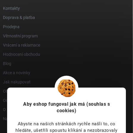
Kontakty
Doprava & platba
Prodejna
Věrnostní program
Vrácení a reklamace
Hodnocení obchodu
Blog
Akce a novinky
Jak nakupovat
Obchodní podmínky
Ochrana osobních údajů
Aby eshop
fungoval jak má (souhlas s
O nás
cookies)
Napište nám
Abyste na našich stránkách rychle našli to, co
hledáte, ušetřili spoustu klikání a nezobrazovaly