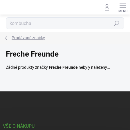
Přejít
na
obsah
Hledat
Prodávané značky
Freche Freunde
Žádné produkty značky
Freche Freunde
nebyly nalezeny...
Z
á
p
a
t
í
VŠE O NÁKUPU