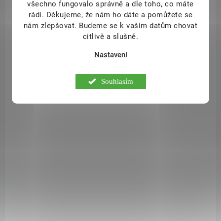
všechno fungovalo správně a dle toho, co máte
349 Kč
/ ks
Do košíku
rádi.
Děkujeme, že nám ho dáte a pomůžete se
nám zlepšovat. Budeme se k vašim datům chovat
Forfemina Slim
je doplněk stravy, který obsahuje rostlinné extrakty,
citlivě a slušně.
zinek a chróm.
Forfemina Slim
pomáhá při odstraňování přebytečné
vody z těla (kopřiva) a přispívá ke
kontrole tělesné hmotnosti
(extrakt
Nastavení
z černého pepře a hořkého pomeranče).
Souhlasím
THEISS9869