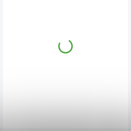
SKLADEM
(2 KS)
Forfemina Slim na odvodnění těla a při hubnutí 75
kapslí
359 Kč
/ ks
Do košíku
Forfemina Slim
je doplněk stravy, který obsahuje rostlinné extrakty,
zinek a chróm.
Forfemina Slim
pomáhá při odstraňování přebytečné
vody z těla (kopřiva) a přispívá ke
kontrole tělesné hmotnosti
(extrakt
z černého pepře a hořkého pomeranče).