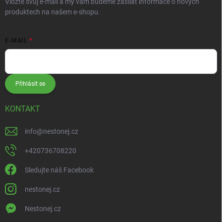
Vložte svůj e-mail a my vám budeme zasílat informace o nových
produktech na našem e-shopu.
E-MAIL
Přihlásit se
KONTAKT
info
@
nestonej.cz
+420736708220
Sledujte náš Facebook
nestonej.cz
Nestonej.cz