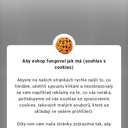
986VV72V243
Aby eshop
fungoval jak má (souhlas s
cookies)
Abyste na našich stránkách rychle našli to, co
hledáte, ušetřili spoustu klikání a nezobrazovaly
se vám například reklamy na to, co vás neláká,
potřebujeme od vás souhlas se zpracováním
cookies, takových malých souborů, které se
DOSTUPNÉ DO 1 DNE
ukládají ve vašem prohlížeči.
Forfemina Slim na odvodnění těla a při hubnutí 60
kapslí
Díky nim vám naše stránky zobrazíme tak, aby